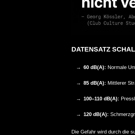
DATENSATZ SCHAL
60 dB(A):
Normale Unt
85 dB(A):
Mittlerer St
100–110 dB(A):
Pressl
120 dB(A):
Schmerzgren
Die Gefahr wird durch die s