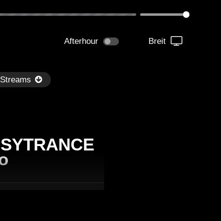
Afterhour
Breit
 Streams
 PSYTRANCE
o
Später
1:00:06
01:02:01
 Hoffe @ Opening Techno AG
DJ Hoffe @ Opening Tec
0 arnstadt 2019 12 07 part 1
P20 Arnstadt 2019 12 07 p