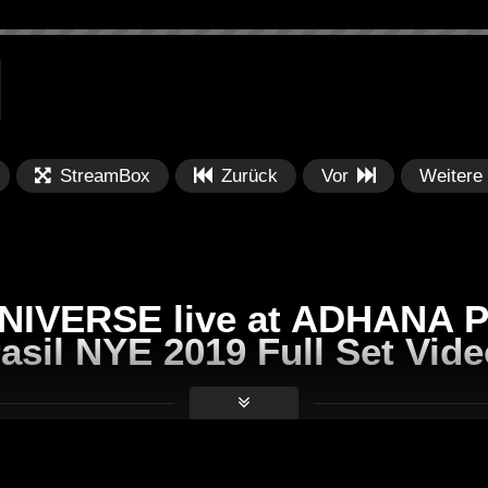
StreamBox
Zurück
Vor
Weitere
NIVERSE live at ADHANA
sil NYE 2019 Full Set Vide
Später
Später
07:27
0
kk Restart 20 07
WinterClub 👉 »HIER GEHT
DJ
n schneller
REIN« | Techno & House Set Mix |
P2
DJ SCHIE_MAN | Deep