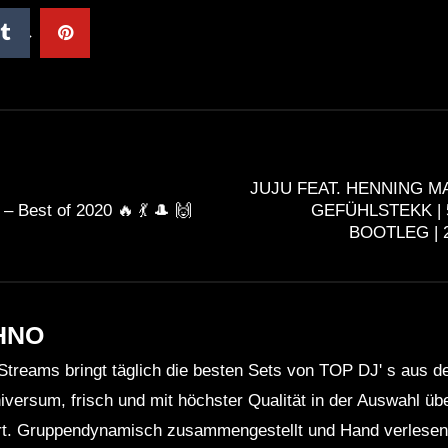
Progressive Melodic Mix
JUJU FEAT. HENNING MA
– Best of 2020 🔥 💃 🎩 🙌
GEFÜHLSTEKK | 
BOOTLEG | 
HNO
Streams bringt täglich die besten Sets von TOP DJ' s aus 
niversum, frisch und mit höchster Qualität in der Auswahl ü
rt. Gruppendynamisch zusammengestellt und Hand verlesen 