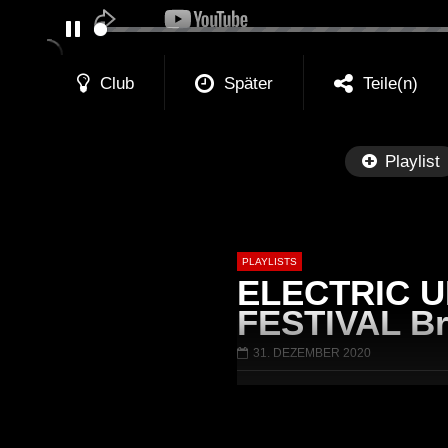
PAUSE
Club
Später
Teile(n)
Playlist
PLAYLISTS
ELECTRIC U
FESTIVAL Bra
31. DEZEMBER 2020
Später
01:01:41
58:21
Arnstadt – Arntekk Restart //
Arnstadt – Arnte
20.07.2019 // DJ SchieMan
2019 DJ SchieMa