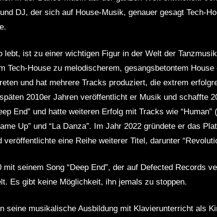
nd DJ, der sich auf House-Musik, genauer gesagt Tech-Hous
e.
lebt, ist zu einer wichtigen Figur in der Welt der Tanzmusi
em Tech-House zu melodischerem, gesangsbetontem House ent
reten und hat mehrere Tracks produziert, die extrem erfolgr
späten 2010er Jahren veröffentlicht er Musik und schaffte 
p End” und hatte weiteren Erfolg mit Tracks wie “Human” (f
ame Up” und “La Danza”. Im Jahr 2022 gründete er das Plat
veröffentlichte eine Reihe weiterer Titel, darunter “Revoluti
0 mit seinem Song “Deep End”, der auf Defected Records verö
t. Es gibt keine Möglichkeit, ihn jemals zu stoppen.
 seine musikalische Ausbildung mit Klavierunterricht als 