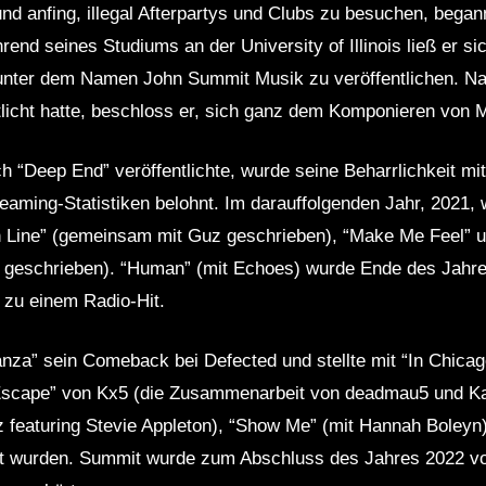
nd anfing, illegal Afterpartys und Clubs zu besuchen, begann
end seines Studiums an der University of Illinois ließ er si
 unter dem Namen John Summit Musik zu veröffentlichen. Na
tlicht hatte, beschloss er, sich ganz dem Komponieren von
h “Deep End” veröffentlichte, wurde seine Beharrlichkeit mi
reaming-Statistiken belohnt. Im darauffolgenden Jahr, 2021,
Thin Line” (gemeinsam mit Guz geschrieben), “Make Me Feel”
 geschrieben). “Human” (mit Echoes) wurde Ende des Jahre
l zu einem Radio-Hit.
za” sein Comeback bei Defected und stellte mit “In Chicago
“Escape” von Kx5 (die Zusammenarbeit von deadmau5 und K
z featuring Stevie Appleton), “Show Me” (mit Hannah Boleyn
elt wurden. Summit wurde zum Abschluss des Jahres 2022 