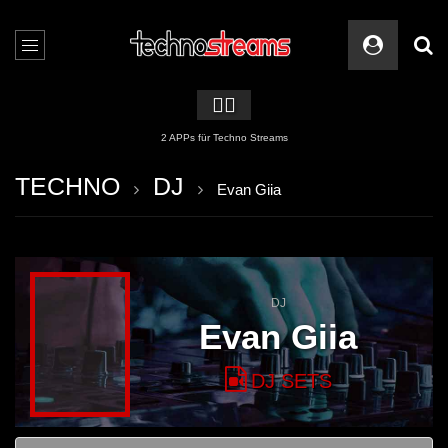
🏳️‍🌈
2 APPs für Techno Streams
TECHNO
DJ
Evan Giia
DJ
Evan Giia
DJ SETS