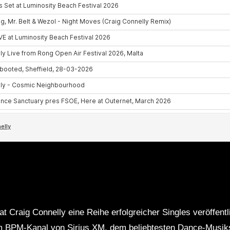
E
t Craig Connelly eine Reihe erfolgreicher Singles veröffentlic
em BPM-Kanal von Sirius XM, dem beliebtesten Dance-Musi