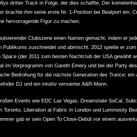
ys dritter Track in Folge, der dies schaffte. Der kometenhaf
r brachte ihm seine erste Nr. 1-Position bei Beatport ein. 
ine hervorragende Figur zu machen.
pulsierender Clubszene einen Namen gemacht, indem er jede
Publikums zuschneidet und abmischt. 2012 spielte er zum 
 Space (der 2011 zum besten Nachtclub der USA gewählt w
smal im Vorprogramm von Gareth Emery und bei der Party de
ifache Bedrohung für die nächste Generation des Trance: ein
elnder DJ und ein intuitiv versierter A&R-Mann.
i großen Events wie EDC Las Vegas, Dreamstate SoCal, Subcu
n Toronto, Liberation at Fabric in London und Luminosity Bea
Sommer gab er sein Open To Close-Debüt vor einem ausverk