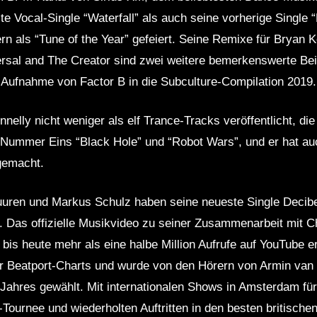
te Vocal-Single “Waterfall” als auch seine vorherige Single 
rn als “Tune of the Year” gefeiert. Seine Remixe für Bryan 
sal and The Creator sind zwei weitere bemerkenswerte Beisp
Aufnahme von Factor B in die Subculture-Compilation 2019.
nnelly nicht weniger als elf Trance-Tracks veröffentlicht, die
e Nummer Eins “Black Hole” und “Robot Wars”, und er hat a
gemacht.
uren und Markus Schulz haben seine neueste Single Decibels
n. Das offizielle Musikvideo zu seiner Zusammenarbeit mit C
 bis heute mehr als eine halbe Million Aufrufe auf YouTube e
der Beatport-Charts und wurde von den Hörern von Armin v
 Jahres gewählt. Mit internationalen Shows in Amsterdam fü
S-Tournee und wiederholten Auftritten in den besten britisch