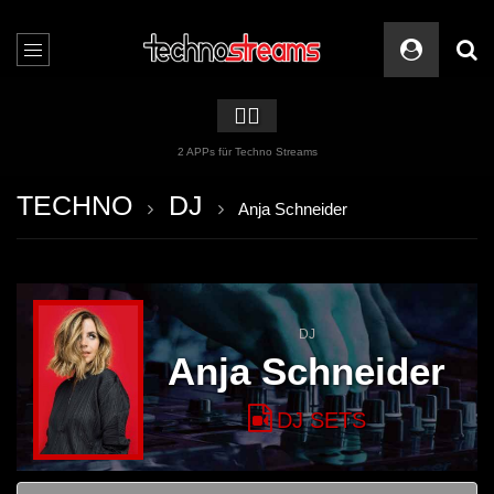
🏳️‍🌈
2 APPs für Techno Streams
TECHNO
DJ
Anja Schneider
DJ
Anja Schneider
DJ SETS