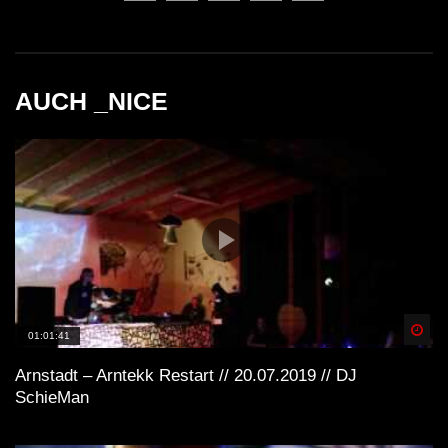
TECHNO & HOUSE MIX im WinterClub
im »Der Frequenz Fanatiker« SET
AUCH _NICE
Spä
01:01:41
Arnstadt – Arntekk Restart // 20.07.2019 // DJ
SchieMan