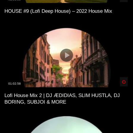
HOUSE #9 (Lofi Deep House) – 2022 House Mix
Spä
01:02:58
Lofi House Mix 2 | DJ ÆDIDIAS, SLIM HUSTLA, DJ
BORING, SUBJOI & MORE