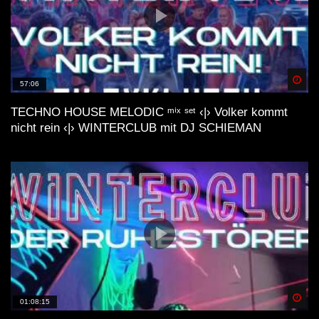
Spä
57:06
TECHNO HOUSE MELODIC ᵐⁱˣ ˢᵉᵗ ‹|› Volker kommt
nicht rein ‹|› WINTERCLUB mit DJ SCHIEMAN
Spä
01:08:15