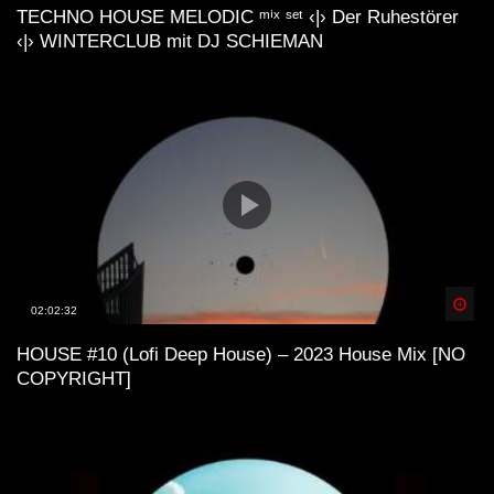
TECHNO HOUSE MELODIC ᵐⁱˣ ˢᵉᵗ ‹|› Der Ruhestörer
‹|› WINTERCLUB mit DJ SCHIEMAN
Spä
02:02:32
HOUSE #10 (Lofi Deep House) – 2023 House Mix [NO
COPYRIGHT]