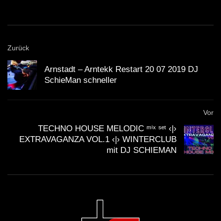
EXTRAVAGANZA VOL.1 ‹|›
WINTERCLUB mit DJ SCHIEMAN
TECHNO HOUSE MELODIC ᵐⁱˣ ˢᵉᵗ ‹|›
Zurück
EXTRAVAGANZA VOL.3 ‹|›
WINTERCLUB mit DJ SCHIEMAN
Arnstadt – Arntekk Restart 20 07 2019 DJ
SchieMan schneller
TECHNO HOUSE MELODIC ᵐⁱˣ ˢᵉᵗ ‹|›
Eisige Ekstase – Der Winter lebt ‹|›
Vor
WINTERCLUB mit DJ SCHIEMAN
TECHNO HOUSE MELODIC ᵐⁱˣ ˢᵉᵗ ‹|›
EXTRAVAGANZA VOL.1 ‹|› WINTERCLUB
TECHNO HOUSE MELODIC ᵐⁱˣ ˢᵉᵗ ‹|›
mit DJ SCHIEMAN
Die Nachbarn feiern immer noch ‹|›
WINTERCLUB mit DJ SCHIEMAN
TECHNO HOUSE MELODIC ᵐⁱˣ ˢᵉᵗ ‹|›
Volker kommt nicht rein ‹|›
WINTERCLUB mit DJ SCHIEMAN