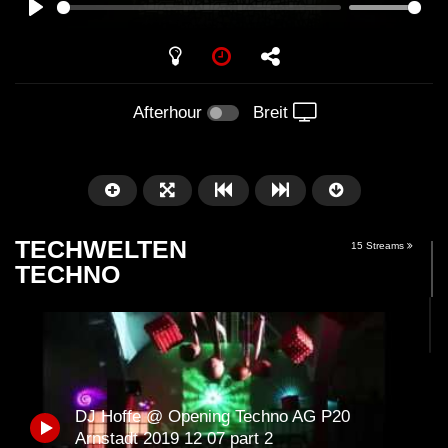
PLAY
Afterhour
Breit
TECHWELTEN
15 Streams
TECHNO
Später
01:01:41
58:21
DJ Hoffe @ Opening Techno AG P20
Arnstadt – Arntekk Restart //
Arnstadt – Arntekk R
Arnstadt 2019 12 07 part 2