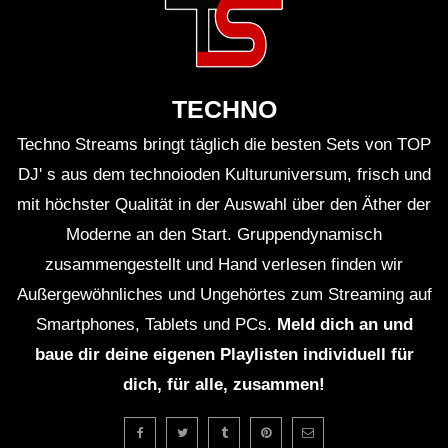
TECHNO HOUSE MELODIC ᵐⁱˣ ˢᵉᵗ ‹|›
Der Ruhestörer ‹|› WINTERCLUB mit
DJ SCHIEMAN
TECHNO
TECHNO HOUSE MELODIC ᵐⁱˣ ˢᵉᵗ ‹|
Techno Streams bringt täglich die besten Sets von TOP
Das Geheimnis des magischen
DJ' s aus dem technoioden Kulturuniversum, frisch und
Livestreams |› DJ SCHIE_MAN live
mit höchster Qualität in der Auswahl über den Äther der
Moderne an den Start. Gruppendynamisch
TECHNO HOUSE MELODIC ᵐⁱˣ ˢᵉᵗ ‹|›
zusammengestellt und Hand verlesen finden wir
Die DÄMMUNG ist da ‹|›
WINTERCLUB
Außergewöhnliches und Ungehörtes zum Streaming auf
Smartphones, Tablets und PCs.
Meld dich an und
Techno & House DJ Set ‘n Mix ‹|›
baue dir deine eigenen Playlisten individuell für
Geheimer WinterClub: ›Es waren bunte
dich, für alle, zusammen!
Menschen da‹ ‹|› DJ SCHIE_MAN
“Die Wände haben vibriert” MELODIC