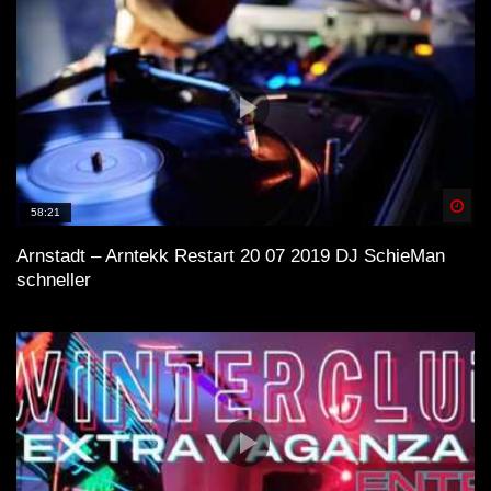
Spä
58:21
Arnstadt – Arntekk Restart 20 07 2019 DJ SchieMan
schneller