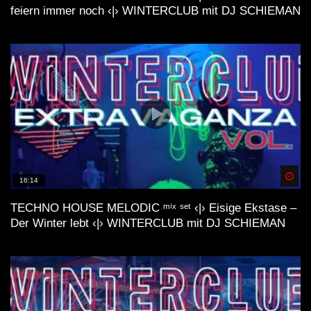
feiern immer noch ‹|› WINTERCLUB mit DJ SCHIEMAN
Spä
16:14
TECHNO HOUSE MELODIC ᵐⁱˣ ˢᵉᵗ ‹|› Eisige Ekstase –
Der Winter lebt ‹|› WINTERCLUB mit DJ SCHIEMAN