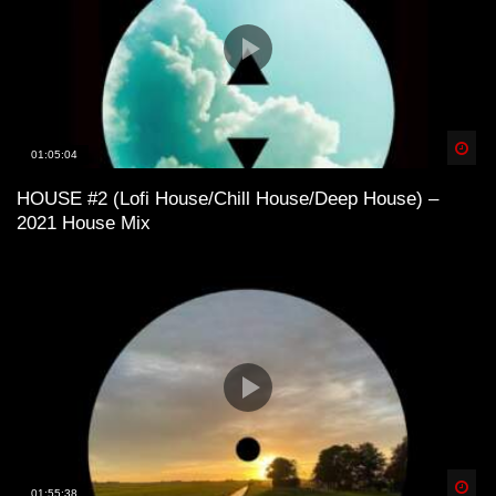
Spä
01:05:04
HOUSE #2 (Lofi House/Chill House/Deep House) –
2021 House Mix
Spä
01:55:38