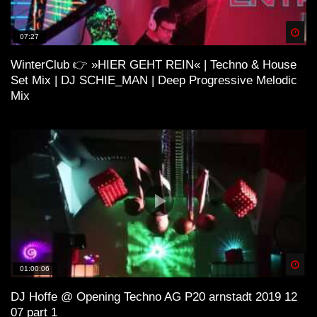
Spä
07:27
WinterClub 👉 »HIER GEHT REIN« | Techno & House
Set Mix | DJ SCHIE_MAN | Deep Progressive Melodic
Mix
Spä
01:00:06
DJ Hoffe @ Opening Techno AG P20 arnstadt 2019 12
07 part 1