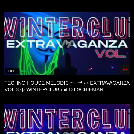
Spä
50:10
TECHNO HOUSE MELODIC ᵐⁱˣ ˢᵉᵗ ‹|› EXTRAVAGANZA
VOL.3 ‹|› WINTERCLUB mit DJ SCHIEMAN