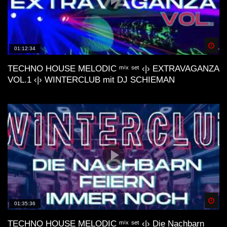
Spä
01:12:34
TECHNO HOUSE MELODIC ᵐⁱˣ ˢᵉᵗ ‹|› EXTRAVAGANZA
VOL.1 ‹|› WINTERCLUB mit DJ SCHIEMAN
Spä
01:35:36
TECHNO HOUSE MELODIC ᵐⁱˣ ˢᵉᵗ ‹|› Die Nachbarn