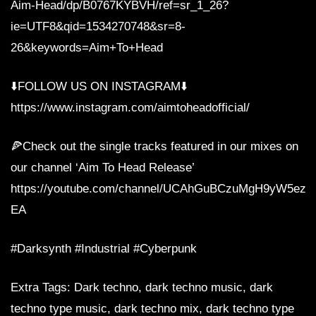
Aim-Head/dp/B0767KYBVH/ref=sr_1_26?
ie=UTF8&qid=1534270748&sr=8-
26&keywords=Aim+To+Head
⬇️FOLLOW US ON INSTAGRAM⬇️
https://www.instagram.com/aimtoheadofficial/
🍕Check out the single tracks featured in our mixes on
our channel ‘Aim To Head Release’
https://youtube.com/channel/UCAhGuBCzuMgH9yW5ezq
EA
#Darksynth #Industrial #Cyberpunk
Extra Tags: Dark techno, dark techno music, dark
techno type music, dark techno mix, dark techno type