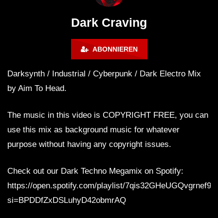
WEEKEND FESTIVAL –
Bass Mix ‘EVOKE’ [C
REBIRTH EDITION
Free]
Dark Craving
ABONNIEREN
Darksynth / Industrial / Cyberpunk / Dark Electro Mix
by Aim To Head.
The music in this video is COPYRIGHT FREE, you can
use this mix as background music for whatever
purpose without having any copyright issues.
Check out our Dark Techno Megamix on Spotify:
https://open.spotify.com/playlist/7qis32GHeUGQvgrnef9
si=BPDDfZxDSLuhyD42obmrAQ