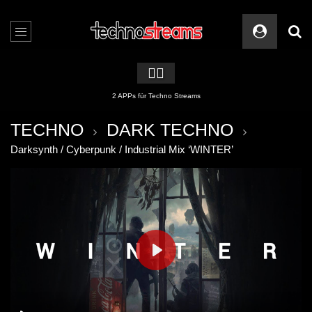
🏳️‍🌈
2 APPs für Techno Streams
TECHNO
DARK TECHNO
Darksynth / Cyberpunk / Industrial Mix ‘WINTER’
PLAY