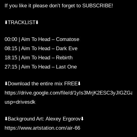
If you like it please don’t forget to SUBSCRIBE!
⬇️TRACKLIST⬇️
00:00 | Aim To Head – Comatose
08:15 | Aim To Head – Dark Eve
18:15 | Aim To Head – Rebirth
27:15 | Aim To Head – Last One
⬇️Download the entire mix FREE⬇️
https://drive.google.com/file/d/1yIs3MrjK2ESC3yJlGZ
usp=drivesdk
⬇️Background Art: Alexey Ergorov⬇️
https://www.artstation.com/air-66