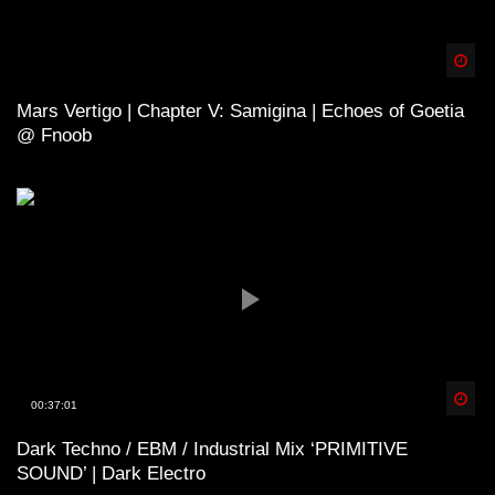
Spä
Mars Vertigo | Chapter V: Samigina | Echoes of Goetia
@ Fnoob
Spä
00:37:01
Dark Techno / EBM / Industrial Mix ‘PRIMITIVE
SOUND’ | Dark Electro