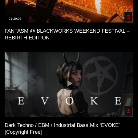
Spä
01:29:06
FANTASM @ BLACKWORKS WEEKEND FESTIVAL –
REBIRTH EDITION
Spä
Dark Techno / EBM / Industrial Bass Mix ‘EVOKE’
[Copyright Free]