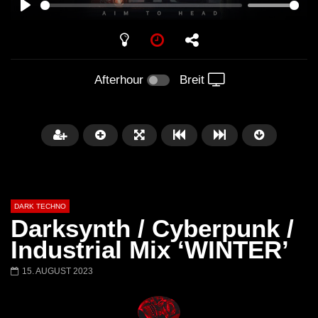
PLAY
Afterhour
Breit
DARK TECHNO
Darksynth / Cyberpunk /
Industrial Mix ‘WINTER’
15. AUGUST 2023
Später
01:29:06
FANTASM @ BLACKWORKS
Dark Techno / EBM / 