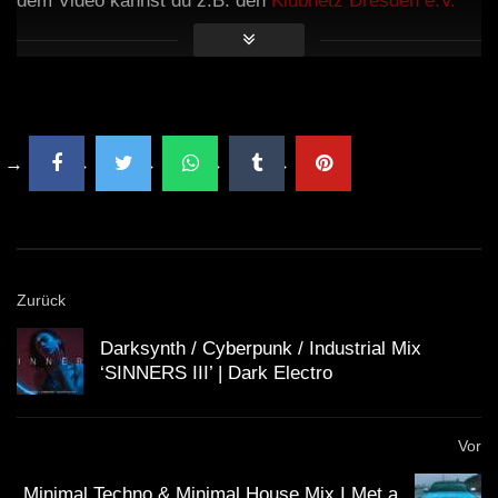
dem Video kannst du z.B. den
Klubnetz Dresden e.V.
unterstützen. Definitiv solltest Du Auftritte besuchen
und wenn Du einen Plattespieler hast, kaufe die besten
Tracks auf Vinyl!
Zurück
Darksynth / Cyberpunk / Industrial Mix
‘SINNERS III’ | Dark Electro
Vor
Minimal Techno & Minimal House Mix I Met a