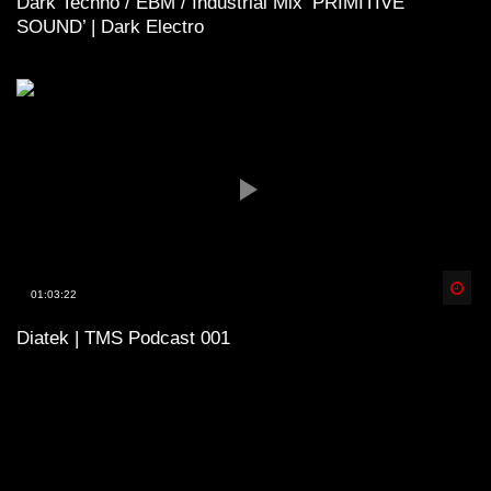
Dark Techno / EBM / Industrial Mix ‘PRIMITIVE
SOUND’ | Dark Electro
Spä
01:03:22
Diatek | TMS Podcast 001