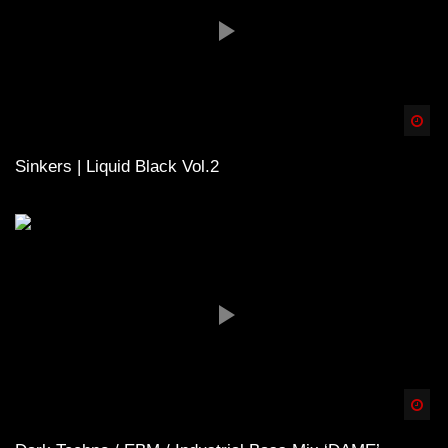
Spä
Sinkers | Liquid Black Vol.2
Spä