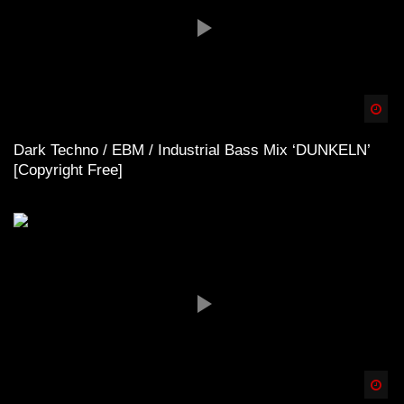
Spä
Dark Techno / EBM / Industrial Bass Mix ‘DUNKELN’
[Copyright Free]
Spä