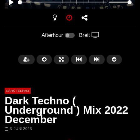
PLAY
Afterhour
Breit
DARK TECHNO
Dark Techno (
Underground ) Mix 2022
December
Später
01:29:06
3. JUNI 2023
FANTASM @ BLACKWORKS
Dark Techno / EBM / 