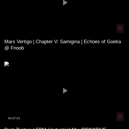
Spä
Mars Vertigo | Chapter V: Samigina | Echoes of Goetia
@ Fnoob
Spä
00:37:01