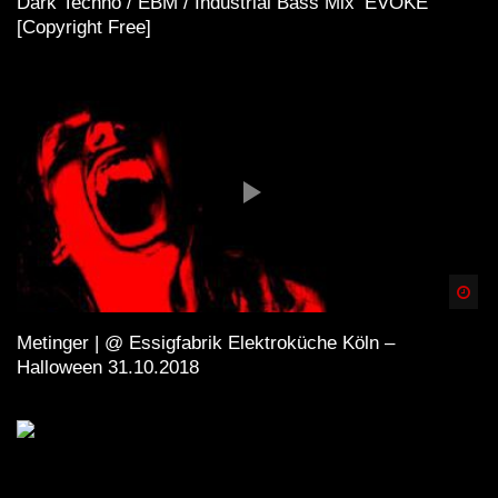
Dark Techno / EBM / Industrial Bass Mix ‘EVOKE’
[Copyright Free]
Spä
Metinger | @ Essigfabrik Elektroküche Köln –
Halloween 31.10.2018