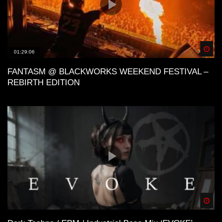
Spä
01:29:06
FANTASM @ BLACKWORKS WEEKEND FESTIVAL –
REBIRTH EDITION
Spä