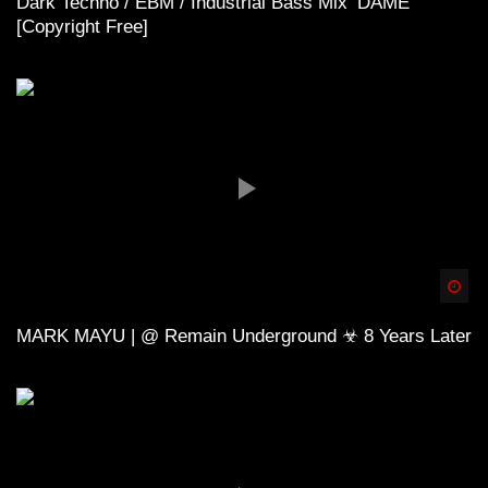
Dark Techno / EBM / Industrial Bass Mix ‘DAME’
[Copyright Free]
Spä
MARK MAYU | @ Remain Underground ☣ 8 Years Later