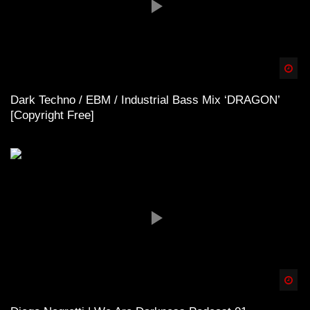
Spä
Dark Techno / EBM / Industrial Bass Mix ‘DRAGON’
[Copyright Free]
Spä