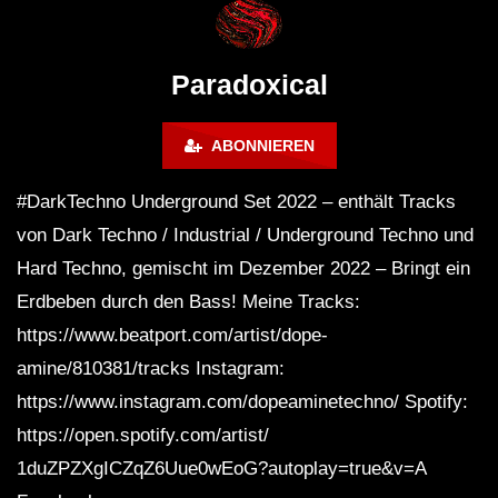
WEEKEND FESTIVAL –
Bass Mix ‘EVOKE’ [C
REBIRTH EDITION
Free]
Paradoxical
ABONNIEREN
#DarkTechno Underground Set 2022 – enthält Tracks
von Dark Techno / Industrial / Underground Techno und
Hard Techno, gemischt im Dezember 2022 – Bringt ein
Erdbeben durch den Bass! Meine Tracks:
https://www.beatport.com/artist/dope-
amine/810381/tracks Instagram:
https://www.instagram.com/dopeaminetechno/ Spotify:
https://open.spotify.com/artist/
1duZPZXgICZqZ6Uue0wEoG?autoplay=true&v=A