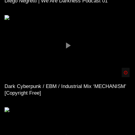
Diego Negretti | We Are Darkness Podcast 01
Spä
Dark Cyberpunk / EBM / Industrial Mix ‘MECHANISM’
[Copyright Free]