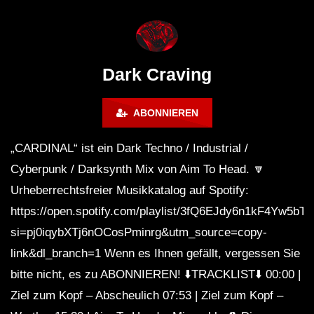
WEEKEND FESTIVAL –
Bass Mix ‘EVOKE’ [C
REBIRTH EDITION
Free]
Dark Craving
ABONNIEREN
„CARDINAL“ ist ein Dark Techno / Industrial /
Cyberpunk / Darksynth Mix von Aim To Head. 🔽
Urheberrechtsfreier Musikkatalog auf Spotify:
https://open.spotify.com/playlist/3fQ6EJdy6n1kF4Yw5bT
si=pj0iqybXTj6nOCosPminrg&utm_source=copy-
link&dl_branch=1 Wenn es Ihnen gefällt, vergessen Sie
bitte nicht, es zu ABONNIEREN! ⬇️TRACKLIST⬇️ 00:00 |
Ziel zum Kopf – Abscheulich 07:53 | Ziel zum Kopf –