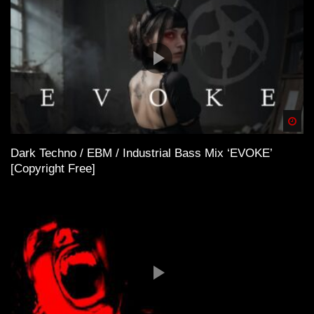
Spä
Dark Techno / EBM / Industrial Bass Mix ‘EVOKE’
[Copyright Free]