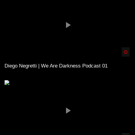
Spä
Diego Negretti | We Are Darkness Podcast 01