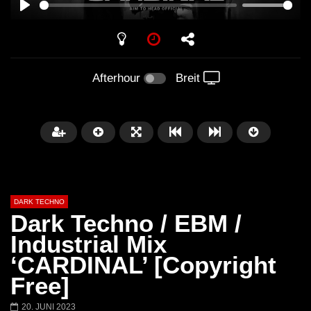
PLAY
Afterhour
Breit
DARK TECHNO
Dark Techno / EBM /
Industrial Mix
‘CARDINAL’ [Copyright
Später
01:29:06
Free]
FANTASM @ BLACKWORKS
Dark Techno / EBM / 
20. JUNI 2023