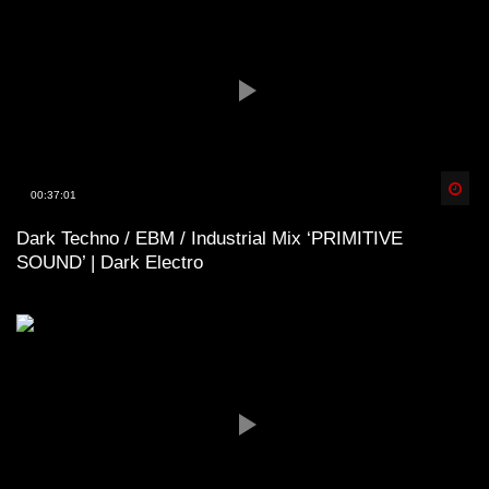
Spä
00:37:01
Dark Techno / EBM / Industrial Mix ‘PRIMITIVE
SOUND’ | Dark Electro