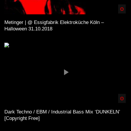
Spä
Metinger | @ Essigfabrik Elektroküche Köln –
Halloween 31.10.2018
Spä
Dark Techno / EBM / Industrial Bass Mix ‘DUNKELN’
[Copyright Free]