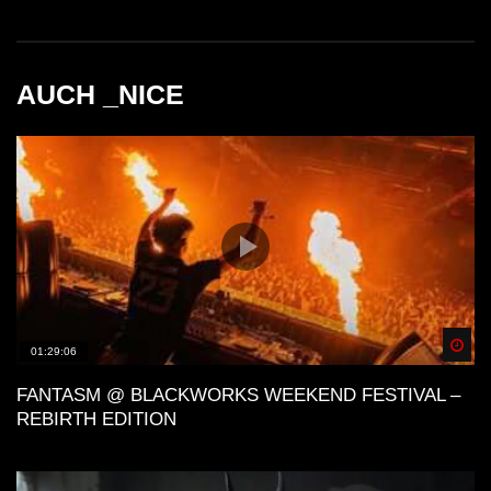
AUCH _NICE
Spä
01:29:06
FANTASM @ BLACKWORKS WEEKEND FESTIVAL –
REBIRTH EDITION