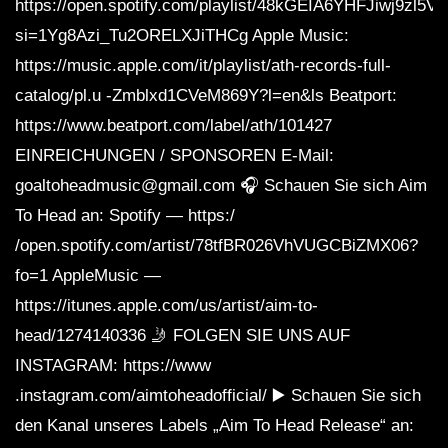
https://open.spotify.com/playlist/48kGEIA6YHFJiwj9zl5V
si=1Yg8Azi_Tu2ORELXJiTHCg Apple Music:
https://music.apple.com/it/playlist/ath-records-full-
catalog/pl.u -Zmblxd1CVeM869Y?l=en&ls Beatport:
https://www.beatport.com/label/ath/101427
EINREICHUNGEN / SPONSOREN E-Mail:
goaltoheadmusic@gmail.com 🎧 Schauen Sie sich Aim
To Head an: Spotify — https:/
/open.spotify.com/artist/78tfBR026VhVUGCBiZMX06?
fo=1 AppleMusic —
https://itunes.apple.com/us/artist/aim-to-
head/1274140336 🤳 FOLGEN SIE UNS AUF
INSTAGRAM: https://www
.instagram.com/aimtoheadofficial/ ▶️ Schauen Sie sich
den Kanal unseres Labels „Aim To Head Release“ an: