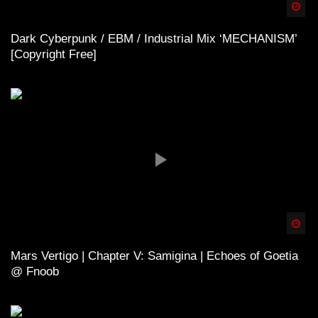
Spä
Dark Cyberpunk / EBM / Industrial Mix ‘MECHANISM’
[Copyright Free]
Spä
Mars Vertigo | Chapter V: Samigina | Echoes of Goetia
@ Fnoob