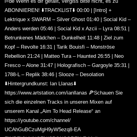
l=de Wenn es dir gefällt, vergiss bitte nicht, es zu
ABONNIEREN! ⬇️TRACKLIST⬇️ 00:00 | [Intro] +
Lektrique x SWARM – Silver Ghost 01:40 | Social Kid –
Anders werden 05:46 | Social Kid x Azcii – Lyra 08:51 |
Betrunkenes Mädchen – Dunkelheit 11:48 | Ziel zum
Kopf – Revolte 16:31 | Tarik Bouisfi – Monströse
Rebellion 21:24 | Matteo Tura – Haunted 26:55 | Neo
Fresco – Alone 31:47 | Holografisch – Gargoyle 35:31 |
1788-L – Replik 38:46 | Slooze – Desolation
⬇️Hintergrundkunst: Ian Llanas⬇️
https://www.artstation.com/ianllanas 🍕Schauen Sie
sich die einzelnen Tracks in unseren Mixen auf
unserem Kanal „Aim To Head Release“ an
https://youtube.com/channel/
UCAhGuBCzuMgH9yW5ezq8-EA