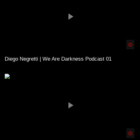
Spä
Diego Negretti | We Are Darkness Podcast 01
Spä