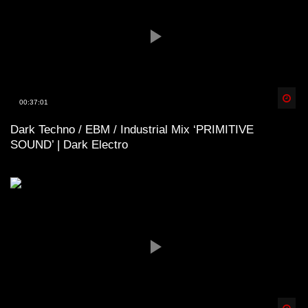
Spä
00:37:01
Dark Techno / EBM / Industrial Mix ‘PRIMITIVE
SOUND’ | Dark Electro