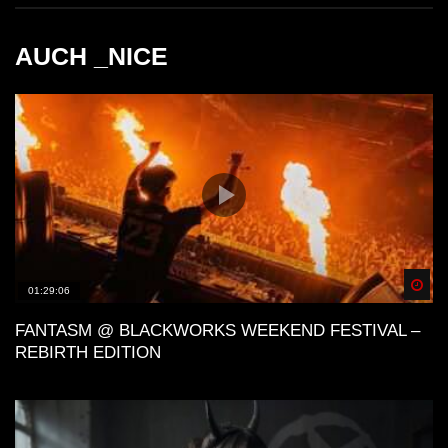
AUCH _NICE
Spä
01:29:06
FANTASM @ BLACKWORKS WEEKEND FESTIVAL –
REBIRTH EDITION