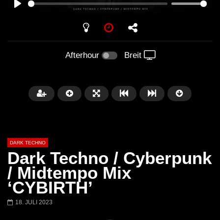
PLAY
Afterhour
Breit
DARK TECHNO
Dark Techno / Cyberpunk
/ Midtempo Mix
‘CYBIRTH’
Später
01:29:06
18. JULI 2023
FANTASM @ BLACKWORKS
Dark Techno / EBM / 