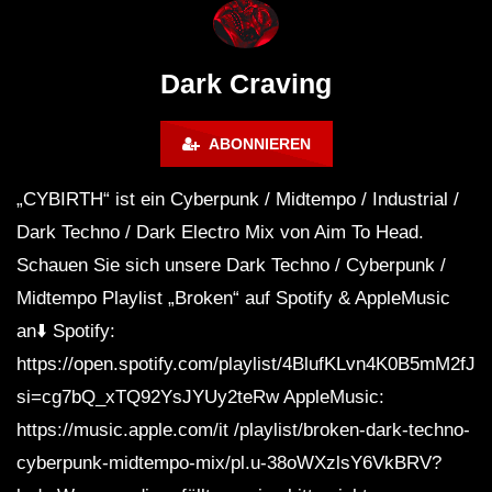
WEEKEND FESTIVAL –
Bass Mix ‘EVOKE’ [C
REBIRTH EDITION
Free]
Dark Craving
ABONNIEREN
„CYBIRTH“ ist ein Cyberpunk / Midtempo / Industrial /
Dark Techno / Dark Electro Mix von Aim To Head.
Schauen Sie sich unsere Dark Techno / Cyberpunk /
Midtempo Playlist „Broken“ auf Spotify & AppleMusic
an⬇️ Spotify:
https://open.spotify.com/playlist/4BlufKLvn4K0B5mM2fJ
si=cg7bQ_xTQ92YsJYUy2teRw AppleMusic:
https://music.apple.com/it /playlist/broken-dark-techno-
cyberpunk-midtempo-mix/pl.u-38oWXzlsY6VkBRV?