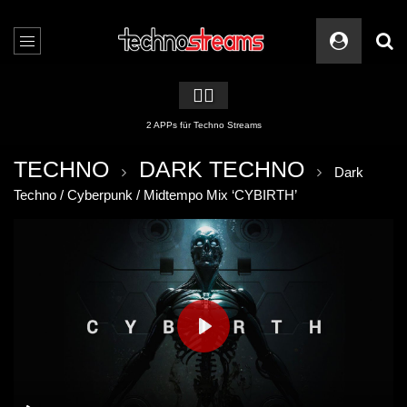
🏳️‍🌈
2 APPs für Techno Streams
TECHNO
DARK TECHNO
Dark
Techno / Cyberpunk / Midtempo Mix ‘CYBIRTH’
PLAY