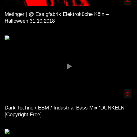
Spä
Metinger | @ Essigfabrik Elektroküche Köln –
Halloween 31.10.2018
Spä
Dark Techno / EBM / Industrial Bass Mix ‘DUNKELN’
[Copyright Free]