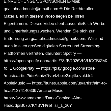
EINREICHUNGEN/SPONSOREN E-Mail:
goaltoheadmusic@gmail.com ® Die Rechte aller
Materialien in diesem Video liegen bei ihren
Eigentümern. Dieses Video dient ausschließlich Werbe-
und Unterhaltungszwecken. Wenden Sie sich zur
Entfernung an goaltoheadmusic@gmail.com. Wir sind
auch in allen großen digitalen Stores und Streaming-
Plattformen vertreten, darunter: Spotify —
https://open.spotify.com/artist/78tfBR026VhVUGCBiZMX
fo=1 GooglePlay — https://play.google.com/store
/music/artist?id=Asniw7tvo4zbbie2xq4kcvukbk4
AppleMusic — https://itunes.apple.com/us/artist/aim-to-
head/1274140336 AmazonMusic —
https://www.amazon.it/Dark-Coming -Aim-
Head/dp/B0767KYBVH/ref=sr_1_26?