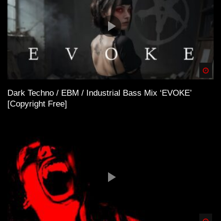
Spä
Dark Techno / EBM / Industrial Bass Mix ‘EVOKE’
[Copyright Free]