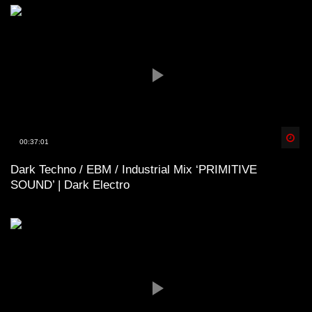
Spä
00:37:01
Dark Techno / EBM / Industrial Mix ‘PRIMITIVE
SOUND’ | Dark Electro