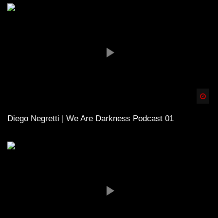
Spä
Diego Negretti | We Are Darkness Podcast 01