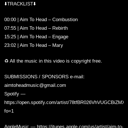
⬇️TRACKLIST⬇️
00:00 | Aim To Head – Combustion
07:55 | Aim To Head – Rebirth
15:25 | Aim To Head – Engage
23:02 | Aim To Head – Mary
♻️ All the music in this video is copyright free.
SUBMISSIONS / SPONSORS e-mail:
aimtoheadmusic@gmail.com
Spotify —
https://open.spotify.com/artist/78tfBR026VhVUGCBiZMX
fo=1
AppleMusic — https://itunes.apple.com/us/artist/aim-to-