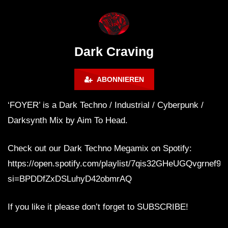
FANTASM @ BLACKWORKS
Dark Techno / EBM / 
WEEKEND FESTIVAL –
Bass Mix ‘EVOKE’ [C
REBIRTH EDITION
Free]
Dark Craving
ABONNIEREN
‘FOYER’ is a Dark Techno / Industrial / Cyberpunk /
Darksynth Mix by Aim To Head.
Check out our Dark Techno Megamix on Spotify:
https://open.spotify.com/playlist/7qis32GHeUGQvgrnef9
si=BPDDfZxDSLuhyD42obmrAQ
If you like it please don’t forget to SUBSCRIBE!