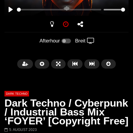
PLAY
Afterhour
Breit
DARK TECHNO
Dark Techno / Cyberpunk
/ Industrial Bass Mix
‘FOYER’ [Copyright Free]
Später
01:29:06
5. AUGUST 2023