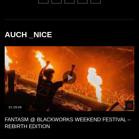
AUCH _NICE
Spä
01:29:06
FANTASM @ BLACKWORKS WEEKEND FESTIVAL –
REBIRTH EDITION