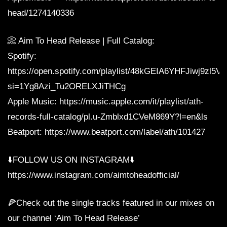
head/1274140336
📀 Aim To Head Release | Full Catalog:
Spotify:
https://open.spotify.com/playlist/48kGEIA6YHFJiwj9zl5V
si=1Yg8Azi_Tu2ORELXJiTHCg
Apple Music: https://music.apple.com/it/playlist/ath-
records-full-catalog/pl.u-Zmblxd1CVeM869Y?l=en&ls
Beatport: https://www.beatport.com/label/ath/101427
⬇️FOLLOW US ON INSTAGRAM⬇️
https://www.instagram.com/aimtoheadofficial/
🍕Check out the single tracks featured in our mixes on
our channel ‘Aim To Head Release’