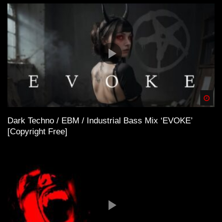
Spä
Dark Techno / EBM / Industrial Bass Mix ‘EVOKE’
[Copyright Free]