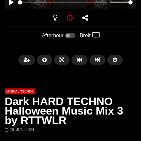
PLAY
Afterhour
Breit
MINIMAL TECHNO
Dark HARD TECHNO
Halloween Music Mix 3
by RTTWLR
Später
03:28
01:00:35
29. JUNI 2024
Ricardo Villalobos @ Stereo,
NEW Exclusive Set