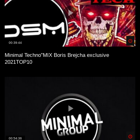
Spä
00:39:44
Minimal Technо”MIX Boris Brejcha exclusive
2021TOP10
Spä
00:54:36