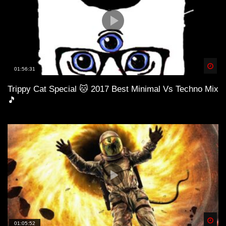
Spä
01:56:31
Trippy Cat Special 🐱 2017 Best Minimal Vs Techno Mix
🎵
Spä
01:05:52