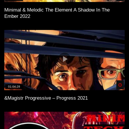
Minimal & Melodic The Element A Shadow In The
Ember 2022
Spä
01:04:28
&Magistr Progressive – Progress 2021