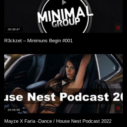
Spä
00:38:47
R3ckzet – Minimuns Begin #001
Spä
00:59:58
Mayze X Faria -Dance / House Nest Podcast 2022