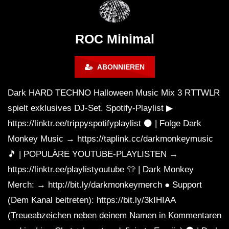
Montreal (June 2017)
BREJCHA December
MelodicTronic 2020
ROC Minimal
ABONNIEREN
Dark HARD TECHNO Halloween Music Mix 3 RTTWLR
spielt exklusives DJ-Set. Spotify-Playlist ▶
https://linktr.ee/trippyspotifyplaylist ⚫️ | Folge Dark
Monkey Music → https://taplink.cc/darkmonkeymusic
🎵 | POPULÄRE YOUTUBE-PLAYLISTEN →
https://linktr.ee/playlistyoutube 👕 | Dark Monkey
Merch: → http://bit.ly/darkmonkeymerch ● Support
(Dem Kanal beitreten): https://bit.ly/3kIHIAA
(Treueabzeichen neben deinem Namen in Kommentaren