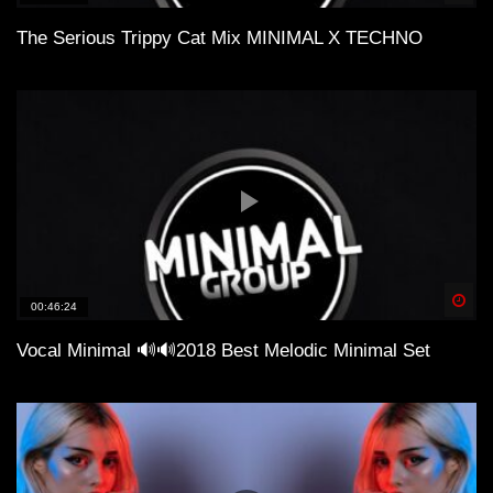
The Serious Trippy Cat Mix MINIMAL X TECHNO
Spä
00:46:24
Vocal Minimal 🔊🔊2018 Best Melodic Minimal Set