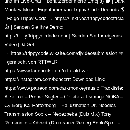
und im Live-Chat + benutzerdefinierte Emojis) ⚫️ | Dark
Monkey Music-Eigentümer von Trippy Code Records 🌎
| Folge Trippy Code → https://linktr.ee/trippycodeofficial
👍 | Senden Sie Ihre Demo: →
http://bit.ly/trippycodedemo ● | Senden Sie Ihr eigenes
Video [DJ Set]
→ https://trippycode.wixsite.com/djvideosubmission 🎺
| gemischt von RTTWLR
https://www.facebook.com/officialrttwlr
https://instagram.com/bencertt Download-Link:
https://www.patreon.com/darkmonkeymusic Trackliste:
Atze Ton – Proper Segler – Collateral Damage NOBA –
Cy-Borg Kai Pattenberg – Halluzination Dr. Needles –
Transmission Sopik – Nebezpeka (Dub Mix) Tony
Romanello – Advent (Drumsauw Remix) ExploSpirit –