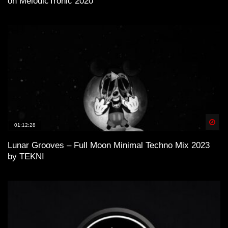
on MelodicTronic 2020
Spä
01:12:28
Lunar Grooves – Full Moon Minimal Techno Mix 2023
by TEKNI