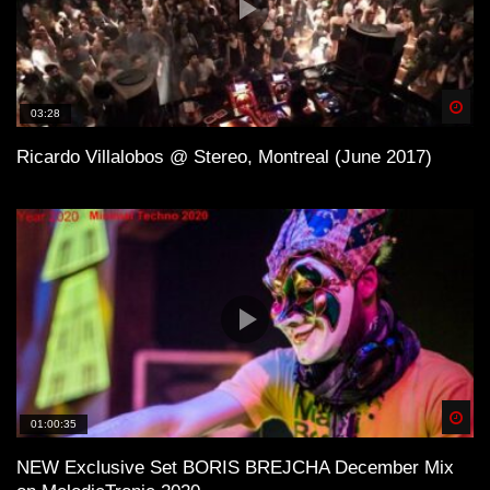
Spä
03:28
Ricardo Villalobos @ Stereo, Montreal (June 2017)
Spä
01:00:35
NEW Exclusive Set BORIS BREJCHA December Mix