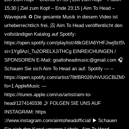
15:30 | Ziel zum Kopf – Ende 23:15 | Aim To Head –
Wavepunk ♻️ Die gesamte Musik in diesem Video ist
urheberrechtlich frei. 📀 Aim To Head veröffentlicht den
vollständigen Katalog auf Spotify:
https://open.spotify.com/playlist/48kGEIA6YHFJiwj9zl5V
si=1Yg8Azi_Tu2ORELXJiTHCg EINREICHUNGEN /
SPONSOREN E-Mail: goaltoheadmusic@gmail.com 🎧
Schauen Sie sich Aim To Head an auf: Spotify — –
https://open.spotify.com/artist/78tfBR026VhVUGCBiZMX
fo=1 AppleMusic —
https://itunes.apple.com/us/artist/aim-to-
head/1274140336 🤳 FOLGEN SIE UNS AUF
INSTAGRAM: https
://www.instagram.com/aimtoheadofficial/ ▶️ Schauen