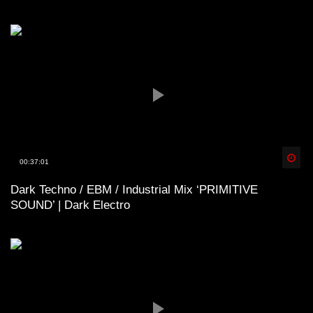
Spä
00:37:01
Dark Techno / EBM / Industrial Mix ‘PRIMITIVE
SOUND’ | Dark Electro