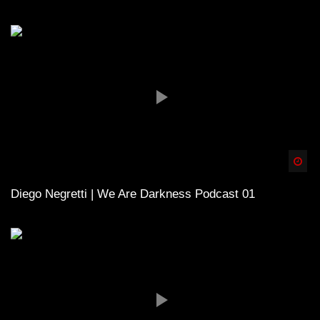
Spä
Diego Negretti | We Are Darkness Podcast 01