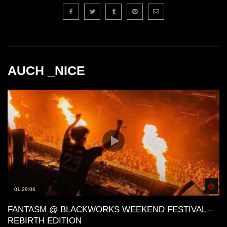
AUCH _NICE
Spä
01:29:06
FANTASM @ BLACKWORKS WEEKEND FESTIVAL –
REBIRTH EDITION