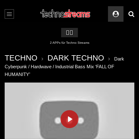
🏳️‍🌈
2 APPs für Techno Streams
TECHNO
DARK TECHNO
Dark
Cyberpunk / Hardwave / Industrial Bass Mix ‘FALL OF
HUMANITY’
PLAY