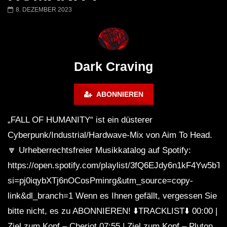
FANTASM @ BLACKWORKS
Dark Techno / EBM / 
8. DEZEMBER 2023
WEEKEND FESTIVAL –
Bass Mix ‘EVOKE’ [C
REBIRTH EDITION
Free]
Dark Craving
ABONNIEREN
„FALL OF HUMANITY“ ist ein düsterer
Cyberpunk/Industrial/Hardwave-Mix von Aim To Head.
🔽 Urheberrechtsfreier Musikkatalog auf Spotify:
https://open.spotify.com/playlist/3fQ6EJdy6n1kF4Yw5bT
si=pj0iqybXTj6nOCosPminrg&utm_source=copy-
link&dl_branch=1 Wenn es Ihnen gefällt, vergessen Sie
bitte nicht, es zu ABONNIEREN! ⬇️TRACKLIST⬇️ 00:00 |
Ziel zum Kopf – Cheriot 07:55 | Ziel zum Kopf – Pluton