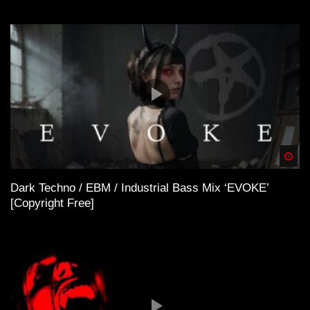
Spä
Dark Techno / EBM / Industrial Bass Mix ‘EVOKE’
[Copyright Free]