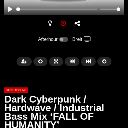
PLAY
Afterhour
Breit
DARK TECHNO
Dark Cyberpunk /
Hardwave / Industrial
Bass Mix ‘FALL OF
Später
01:29:06
HUMANITY’