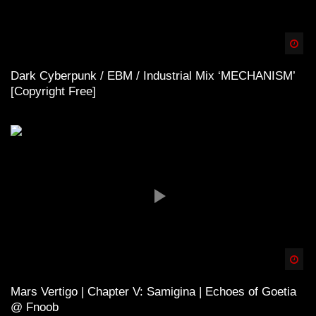
Spä
Dark Cyberpunk / EBM / Industrial Mix ‘MECHANISM’
[Copyright Free]
Spä
Mars Vertigo | Chapter V: Samigina | Echoes of Goetia
@ Fnoob