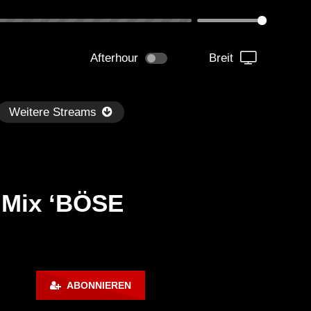
Afterhour
Breit
Weitere Streams
l Mix ‘BÖSE
Später
rk Techno / EBM / Industrial
WOSHI | Techno Ultras P
ABONNIEREN
ss Mix ‘DUNKELN’ [Copyright
053
ee]