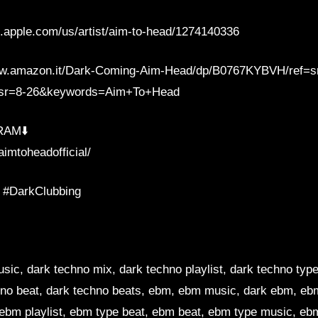
s.apple.com/us/artist/aim-to-head/1274140336
w.amazon.it/Dark-Coming-Aim-Head/dp/B0767KYBVH/ref=s
sr=8-26&keywords=Aim+To+Head
RAM⬇️
imtoheadofficial/
 #DarkClubbing
sic, dark techno mix, dark techno playlist, dark techno typ
hno beat, dark techno beats, ebm, ebm music, dark ebm, ebm
ebm playlist, ebm type beat, ebm beat, ebm type music, eb