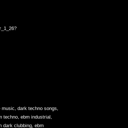
r_1_26?
e music, dark techno songs,
 techno, ebm industrial,
m dark clubbing, ebm