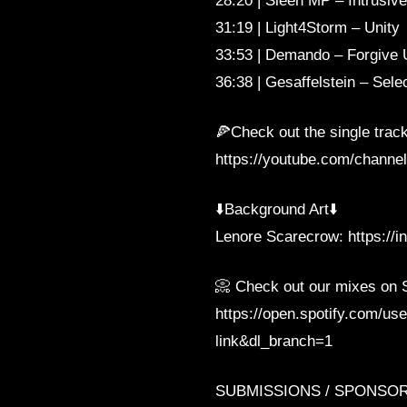
28:20 | Sleen MP – Intrusive
31:19 | Light4Storm – Unity
33:53 | Demando – Forgive 
36:38 | Gesaffelstein – Sel
🍕Check out the single trac
https://youtube.com/cha
⬇️Background Art⬇️
Lenore Scarecrow: https:/
📀 Check out our mixes on S
https://open.spotify.com/
link&dl_branch=1
SUBMISSIONS / SPONSO