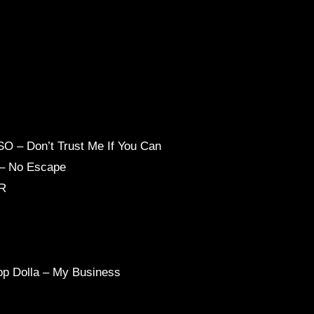
O – Don’t Trust Me If You Can
n – No Escape
AR
Top Dolla – My Business