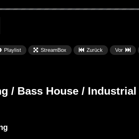
Playlist
StreamBox
Zurück
Vor
g / Bass House / Industria
Später
Später
M / Industrial
Metinger | @ Essigfabrik
Da
ng
’ [Copyright
Elektroküche Köln – Halloween
Ba
31.10.2018
Fr