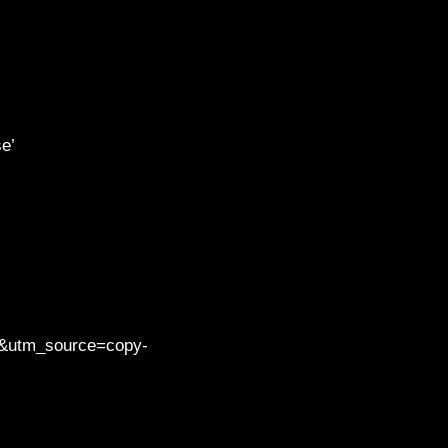
e’
A&utm_source=copy-