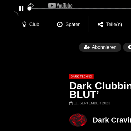
PAUSE
Club
Später
Teile(n)
Abonnieren
DARK TECHNO
Dark Clubbin
BLUT’
11. SEPTEMBER 2023
Später
01:29:06
FANTASM @ BLACKWORKS
Dark Techno / EB
Dark Cravi
WEEKEND FESTIVAL –
Bass Mix ‘EVOKE
REBIRTH EDITION
Free]