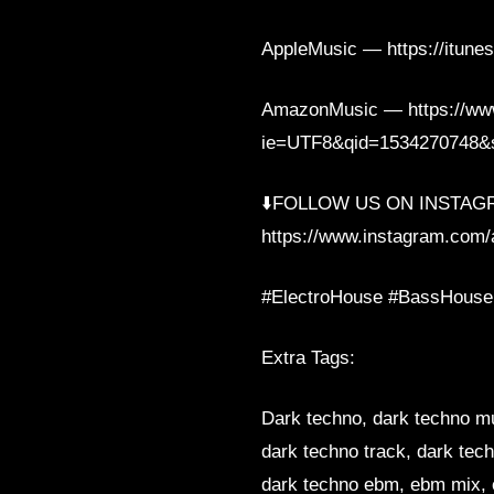
AppleMusic — https://itune
AmazonMusic — https://ww
ie=UTF8&qid=1534270748&
⬇️FOLLOW US ON INSTAG
https://www.instagram.com/a
#ElectroHouse #BassHouse
Extra Tags:
Dark techno, dark techno mu
dark techno track, dark tec
dark techno ebm, ebm mix, 