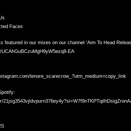
Us
ected Faces
ks featured in our mixes on our channel ‘Aim To Head Releas
nnel/UCAhGuBCzuMgH9yW5ezq8-EA
/instagram.com/lenore_scarecrow_?utm_medium=copy_link
potify:
user/21jsg3543vjldvpurn376ey4y?si=W7f9nTKPTqilhDsigZron
RS