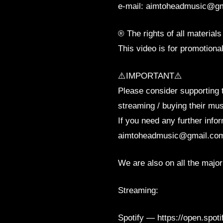
e-mail: aimtoheadmusic@g
® The rights of all materials
This video is for promotion
⚠️IMPORTANT⚠️
Please consider supporting t
streaming / buying their mus
If you need any further infor
aimtoheadmusic@gmail.co
We are also on all the major
Streaming:
Spotify — https://open.sp