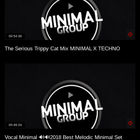
Spä
00:54:36
The Serious Trippy Cat Mix MINIMAL X TECHNO
Spä
00:46:24
Vocal Minimal 🔊🔊2018 Best Melodic Minimal Set