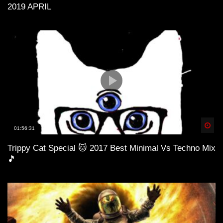
2019 APRIL
Spä
01:56:31
Trippy Cat Special 🐱 2017 Best Minimal Vs Techno Mix
🎵