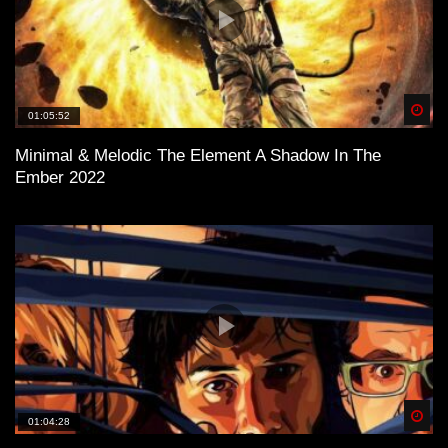
Spä
01:05:52
Minimal & Melodic The Element A Shadow In The
Ember 2022
Spä
01:04:28