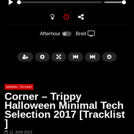
PLAY
Afterhour
Breit
MINIMAL TECHNO
Corner – Trippy
Halloween Minimal Tech
Selection 2017 [Tracklist
Später
03:28
01:00:35
]
Ricardo Villalobos @ Stereo,
NEW Exclusive Set
11. JUNI 2023