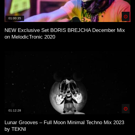
Spä
01:00:35
NEW Exclusive Set BORIS BREJCHA December Mix
on MelodicTronic 2020
Spä
01:12:28
Lunar Grooves – Full Moon Minimal Techno Mix 2023
by TEKNI