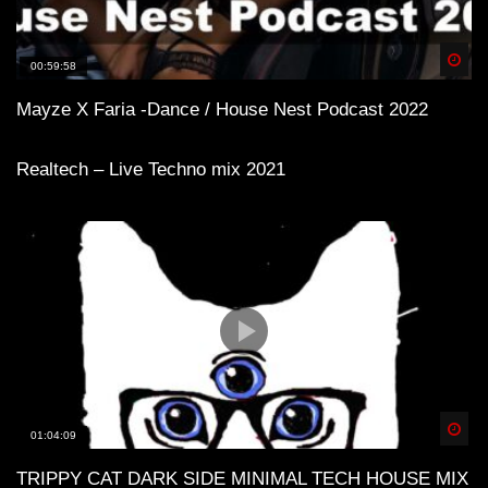
Spä
00:59:58
Mayze X Faria -Dance / House Nest Podcast 2022
Realtech – Live Techno mix 2021
Spä
01:04:09
TRIPPY CAT DARK SIDE MINIMAL TECH HOUSE MIX