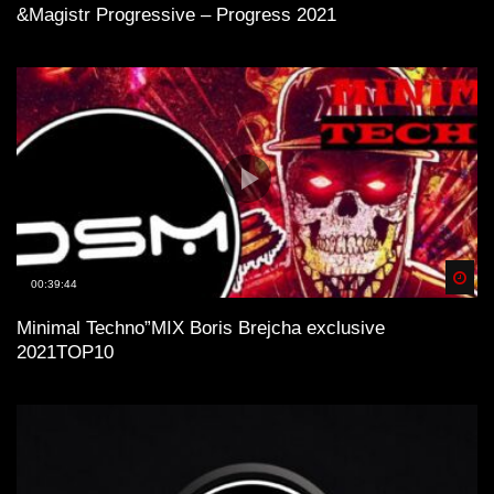
&Magistr Progressive – Progress 2021
Spä
00:39:44
Minimal Technо”MIX Boris Brejcha exclusive
2021TOP10