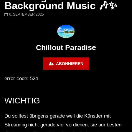
Chillout Ibiza Lounge 2024 🍓
Lust. – Runaway
Background Music 🎶✨
Calm & Relaxing Background
Music 🍓 Chill, Study, Work,
6. SEPTEMBER 2025
Sleep
Chillout Paradise
ABONNIEREN
error code: 524
WICHTIG
Du solltest übrigens gerade weil die Künstler mit
Streaming nicht gerade viel verdienen, sie am besten