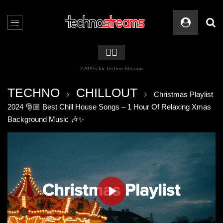
🏳️‍🌈
2 APPs für Techno Streams
TECHNO
CHILLOUT
Christmas Playlist
2024 🎅🏼 Best Chill House Songs – 1 Hour Of Relaxing Xmas
Background Music 🎶✨
PLAY