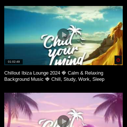
Spä
01:02:49
Chillout Ibiza Lounge 2024 🍓 Calm & Relaxing
Background Music 🍓 Chill, Study, Work, Sleep