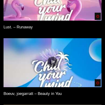
Spä
Lust. – Runaway
Spä
Boeuv, joegarratt – Beauty in You