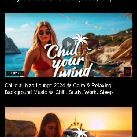
Spä
01:02:22
Chillout Ibiza Lounge 2024 🍓 Calm & Relaxing
Background Music 🍓 Chill, Study, Work, Sleep