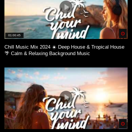
Spä
01:00:45
Chill Music Mix 2024 ☀️ Deep House & Tropical House
🌴 Calm & Relaxing Background Music
Spä