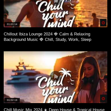
Spä
01:01:14
Chillout Ibiza Lounge 2024 🍓 Calm & Relaxing
Background Music 🍓 Chill, Study, Work, Sleep
Spä
01:02:19
Chill Music Mix 2024 ☀️ Deep House & Tropical House