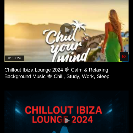
Spä
01:07:24
Chillout Ibiza Lounge 2024 🍓 Calm & Relaxing
Background Music 🍓 Chill, Study, Work, Sleep