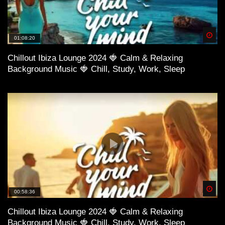
Spä
01:08:20
Chillout Ibiza Lounge 2024 🍓 Calm & Relaxing
Background Music 🍓 Chill, Study, Work, Sleep
Spä
00:58:36
Chillout Ibiza Lounge 2024 🍓 Calm & Relaxing
Background Music 🍓 Chill, Study, Work, Sleep