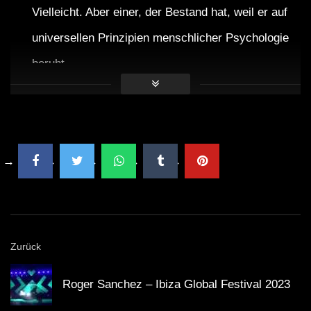
Vielleicht. Aber einer, der Bestand hat, weil er auf
universellen Prinzipien menschlicher Psychologie
beruht.
Warum Ibiza?
Ibiza steht für Freiheit und Kreativität. Eine perfekte
Kulisse für Musik, die zum Träumen einlädt.
Praxis-Tipps: Wie Chillout-Musik
optimal nutzen
Zurück
Timing ist alles.
Nutze die Musik morgens, um
Roger Sanchez – Ibiza Global Festival 2023
sanft in den Tag zu starten, oder abends, um zu