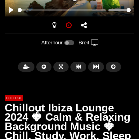
PLAY
Afterhour
Breit
CHILLOUT
Chillout Ibiza Lounge
2024 🍓 Calm & Relaxing
Background Music 🍓
Später
01:02:49
Chill, Study, Work, Sleep