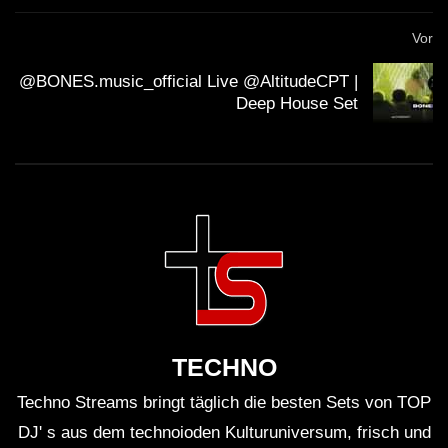
entspannen.
Vor
Rituale entwickeln.
Verknüpfe bestimmte
@BONES.music_official Live @AltitudeCPT |
Deep House Set
Musikstücke mit bestimmten Tätigkeiten. So
schafft die Musik Ankerpunkte im Alltag.
Mix it up.
Kombiniere Chillout mit anderen Genres,
um Abwechslung zu schaffen und neue Inspiration
zu finden.
Basis-Infos: Was man über
TECHNO
Chillout-Musik wissen sollte
Techno Streams bringt täglich die besten Sets von TOP
Chillout-Musik hat ihren Ursprung in den Lounges der
DJ' s aus dem technoioden Kulturuniversum, frisch und
Clubs. Sie ist eng mit der Entwicklung der