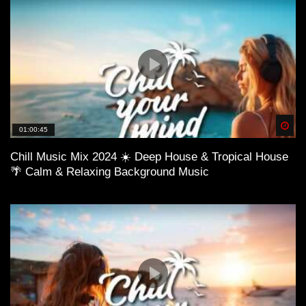
Spä
01:00:45
Chill Music Mix 2024 ☀️ Deep House & Tropical House
🌴 Calm & Relaxing Background Music