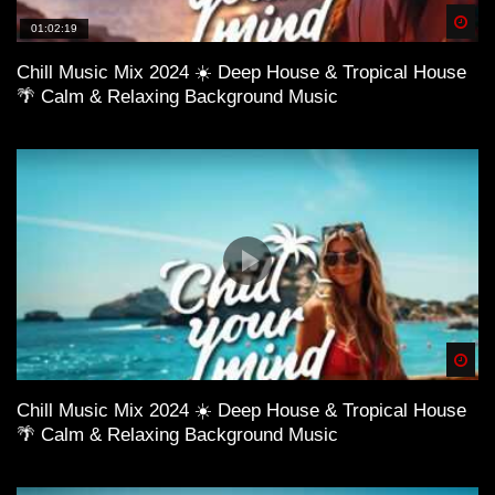
Spä
01:02:19
Chill Music Mix 2024 ☀️ Deep House & Tropical House
🌴 Calm & Relaxing Background Music
Spä
Chill Music Mix 2024 ☀️ Deep House & Tropical House
🌴 Calm & Relaxing Background Music