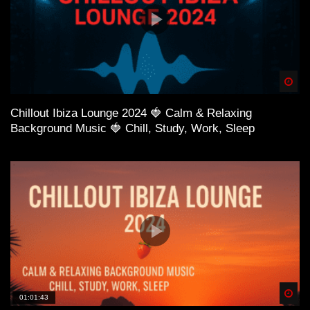
Spä
Chillout Ibiza Lounge 2024 🍓 Calm & Relaxing
Background Music 🍓 Chill, Study, Work, Sleep
Spä
01:01:43