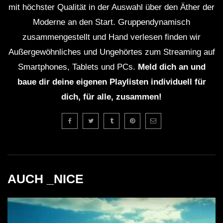
mit höchster Qualität in der Auswahl über den Äther der
elektronischen Musik verbunden und zeichnet sich
Moderne an den Start. Gruppendynamisch
durch langsame Beats und sanfte Melodien aus. Anders
zusammengestellt und Hand verlesen finden wir
als bei der Clubmusik steht hier nicht der Tanz im
Außergewöhnliches und Ungehörtes zum Streaming auf
Vordergrund, sondern das Hören und Erleben.
Smartphones, Tablets und PCs.
Meld dich an und
baue dir deine eigenen Playlisten individuell für
Fazit
dich, für alle, zusammen!
Chillout Ibiza Lounge 2024 ist mehr als nur eine
Sammlung von Tracks. Sie ist eine Einladung, sich dem
Trubel des Alltags zu entziehen und in eine Welt der
Entspannung und Kreativität einzutauchen. Klingt zu
gut, um wahr zu sein? Probier es aus. Die Musik
AUCH _NICE
spricht für sich. Denn eins ist sicher: Wer behauptet,
dass Entspannung kompliziert sein muss, hat Chillout-
Musik noch nicht entdeckt.