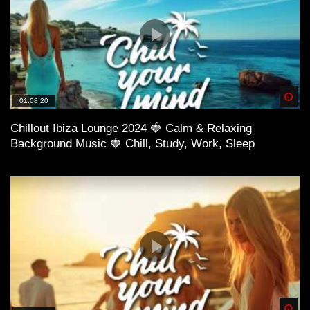
Spä
01:08:20
Chillout Ibiza Lounge 2024 🍓 Calm & Relaxing
Background Music 🍓 Chill, Study, Work, Sleep
Spä