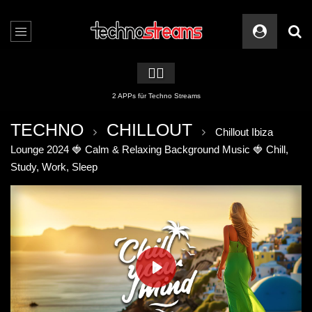
🏳️‍🌈
2 APPs für Techno Streams
TECHNO
CHILLOUT
Chillout Ibiza
Lounge 2024 🍓 Calm & Relaxing Background Music 🍓 Chill,
Study, Work, Sleep
PLAY