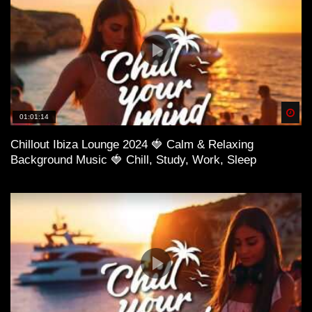
Spä
01:01:14
Chillout Ibiza Lounge 2024 🍓 Calm & Relaxing
Background Music 🍓 Chill, Study, Work, Sleep