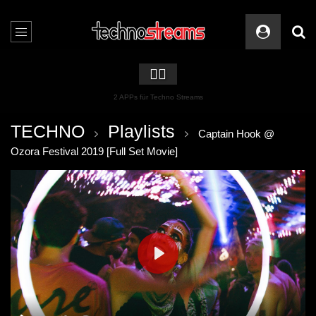
🏳️‍🌈
2 APPs für Techno Streams
TECHNO
Playlists
Captain Hook @
Ozora Festival 2019 [Full Set Movie]
PLAY