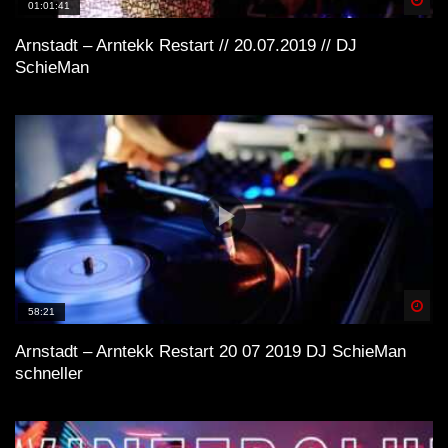
01:01:41
Arnstadt – Arntekk Restart // 20.07.2019 // DJ
SchieMan
Spä
58:21
Arnstadt – Arntekk Restart 20 07 2019 DJ SchieMan
schneller