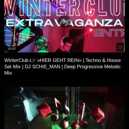
Spä
07:27
WinterClub 👉 »HIER GEHT REIN« | Techno & House
Set Mix | DJ SCHIE_MAN | Deep Progressive Melodic
Mix