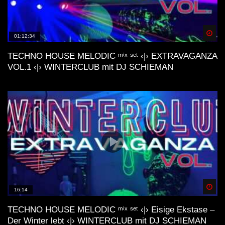
Spä
01:12:34
TECHNO HOUSE MELODIC ᵐⁱˣ ˢᵉᵗ ‹|› EXTRAVAGANZA
VOL.1 ‹|› WINTERCLUB mit DJ SCHIEMAN
Spä
16:14
TECHNO HOUSE MELODIC ᵐⁱˣ ˢᵉᵗ ‹|› Eisige Ekstase –
Der Winter lebt ‹|› WINTERCLUB mit DJ SCHIEMAN