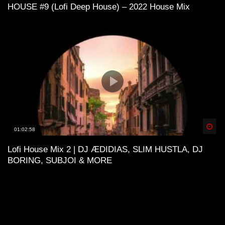
HOUSE #9 (Lofi Deep House) – 2022 House Mix
Spä
01:02:58
Lofi House Mix 2 | DJ ÆDIDIAS, SLIM HUSTLA, DJ
BORING, SUBJOI & MORE