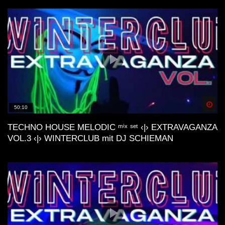
Spä
50:10
TECHNO HOUSE MELODIC ᵐⁱˣ ˢᵉᵗ ‹|› EXTRAVAGANZA
VOL.3 ‹|› WINTERCLUB mit DJ SCHIEMAN