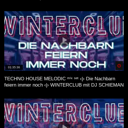
Spä
01:35:36
TECHNO HOUSE MELODIC ᵐⁱˣ ˢᵉᵗ ‹|› Die Nachbarn
feiern immer noch ‹|› WINTERCLUB mit DJ SCHIEMAN