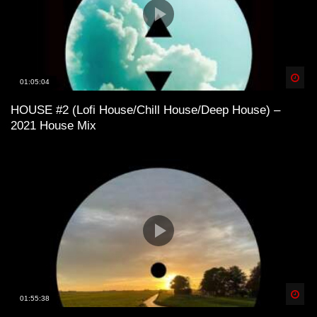
Spä
01:05:04
HOUSE #2 (Lofi House/Chill House/Deep House) –
2021 House Mix
Spä
01:55:38