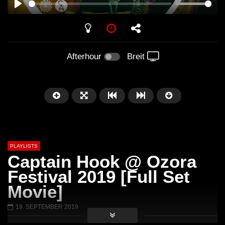
PLAY
Afterhour
Breit
PLAYLISTS
Captain Hook @ Ozora
Festival 2019 [Full Set
Movie]
Später
01:01:41
58:21
19. SEPTEMBER 2019
Arnstadt – Arntekk Restart //
Arnstadt – Arntekk R