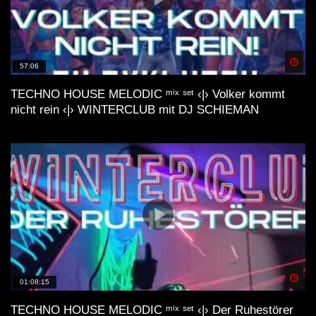
Spä
57:06
TECHNO HOUSE MELODIC ᵐⁱˣ ˢᵉᵗ ‹|› Volker kommt
nicht rein ‹|› WINTERCLUB mit DJ SCHIEMAN
Spä
01:08:15
TECHNO HOUSE MELODIC ᵐⁱˣ ˢᵉᵗ ‹|› Der Ruhestörer