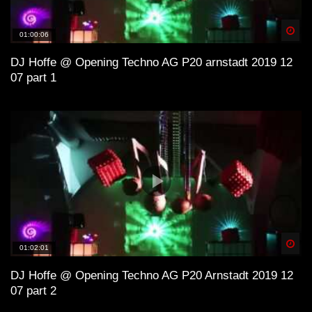
Spä
01:00:06
DJ Hoffe @ Opening Techno AG P20 arnstadt 2019 12
07 part 1
Spä
01:02:01
DJ Hoffe @ Opening Techno AG P20 Arnstadt 2019 12
07 part 2