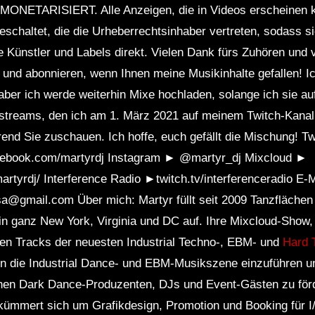
NETARISIERT. Alle Anzeigen, die in Videos erscheinen 
geschaltet, die die Urheberrechtsinhaber vertreten, sodass s
e Künstler und Labels direkt. Vielen Dank fürs Zuhören und 
n und abonnieren, wenn Ihnen meine Musikinhalte gefallen! 
ber ich werde weiterhin Mixe hochladen, solange ich sie au
streams, den ich am 1. März 2021 auf meinem Twitch-Kanal 
rend Sie zuschauen. Ich hoffe, euch gefällt die Mischung! Tw
ebook.com/martyrdj Instagram ► @martyr_dj Mixcloud ►
tyrdj/ ​​Interference Radio ►twitch.tv/interferenceradio E-M
sa@gmail.com Über mich: Martyr füllt seit 2009 Tanzflächen
s in ganz New York, Virginia und DC auf. Ihre Mixcloud-Show
ten Tracks der neuesten Industrial Techno-, EBM- und
Hard 
 in die Industrial Dance- und EBM-Musikszene einzuführen u
en Dark Dance-Produzenten, DJs und Event-Gästen zu förde
kümmert sich um Grafikdesign, Promotion und Booking für I/R