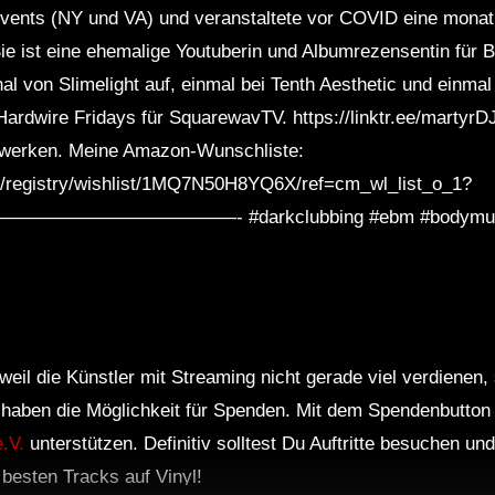
vents (NY und VA) und veranstaltete vor COVID eine monat
e ist eine ehemalige Youtuberin und Albumrezensentin für B
 von Slimelight auf, einmal bei Tenth Aesthetic und einmal be
ardwire Fridays für SquarewavTV. https://linktr.ee/martyrDJ 
zwerken. Meine Amazon-Wunschliste:
/registry/wishlist/1MQ7N50H8YQ6X/ref=cm_wl_list_o_1?
————————- #darkclubbing #ebm #bodymus
weil die Künstler mit Streaming nicht gerade viel verdienen,
r haben die Möglichkeit für Spenden. Mit dem Spendenbutton
.V.
unterstützen. Definitiv solltest Du Auftritte besuchen u
e besten Tracks auf Vinyl!