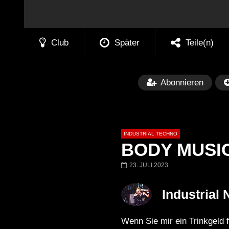
Club
Später
Teile(n)
Abonnieren
INDUSTRIAL TECHNO
BODY MUSIC 
23. JULI 2023
Später
01:34:04
01:27:52
Industrial
JOWI | NACTIV | MATRIX
JOWI LiveSet | 
BOCHUM | 16.12
Rave Solution x 
Wenn Sie mir ein Trinkgel
Schacht x Matr