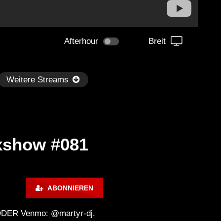
Afterhour
Breit
Weitere Streams
xshow #081
Später
2:23
03:12
ABONNIEREN
ow in the Dark ‘Halloween
KI HARD Techno: »Gib’s
ecial’ 2024 – Jazzy b2b Jowi
– feuchte Wände, trockn
 ODER Venmo: @martyr-dj.