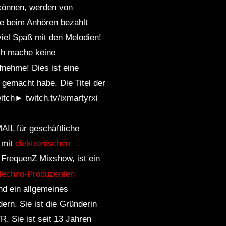
können, werden von
ie beim Anhören bezahlt
viel Spaß mit den Melodien!
Ich mache keine
fnehme! Dies ist eine
gemacht habe. Die Titel der
itch► twitch.tv/ixmartyrxi
AIL für geschäftliche
 mit
elektronischen
, FrequenZ Mixshow, ist ein
Techno-Produzenten
nd ein allgemeines
rn. Sie ist die Gründerin
. Sie ist seit 13 Jahren