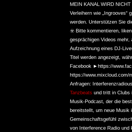
MEIN KANAL WIRD NICHT MO
Verleihern wie „Ingrooves“ 
werden. Unterstützen Sie di
☣️ Bitte kommentieren, like
gesprächigen Videos mehr, a
Aufzeichnung eines DJ-Live
Titel werden angezeigt, wäh
Facebook ►https://www.fac
https://www.mixcloud.com/mar
Anfragen: Interferenzradiou
Tanzbeats
und tritt in Club
Musik-Podcast, der die bes
bereitstellt, um neue Musik
Gemeinschaftsgefühl zwisch
von Interference Radio und 