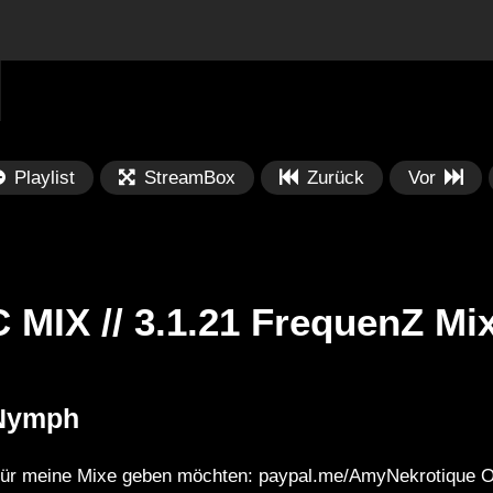
Playlist
StreamBox
Zurück
Vor
MIX // 3.1.21 FrequenZ Mi
Später
Später
01:14:23
0
 Nymph
TRINITY 19.10 |
Jowi @ Verknipt Festival 2024
Gl
Schicht im
Day 1 | Strijkviertelplas, Utrecht
Sp
d für meine Mixe geben möchten: paypal.me/AmyNekrotique
ix Bochum