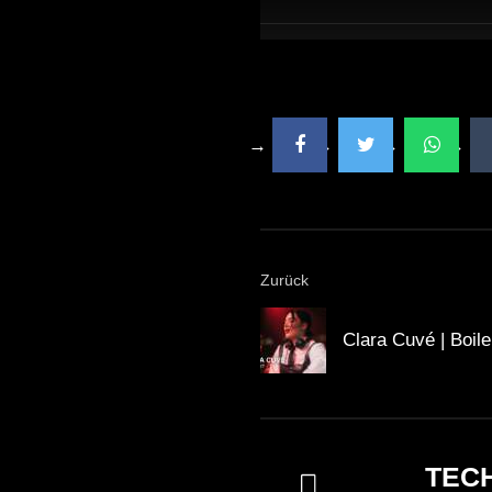
Zurück
Clara Cuvé | Boil
TEC