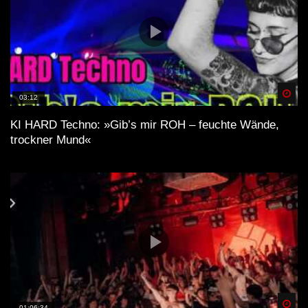
Spä
03:12
KI HARD Techno: »Gib’s mir ROH – feuchte Wände,
trockner Mund«
Spä
01:06:34