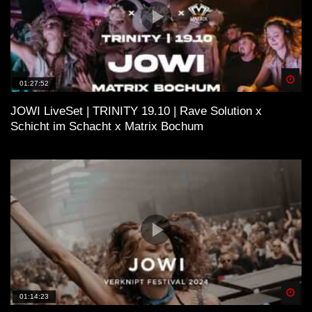
Spä
01:27:52
JOWI LiveSet | TRINITY 19.10 | Rave Solution x
Schicht im Schacht x Matrix Bochum
Spä
01:14:23