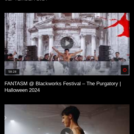
Spä
58:28
FANTASM @ Blackworks Festival – The Purgatory |
Halloween 2024