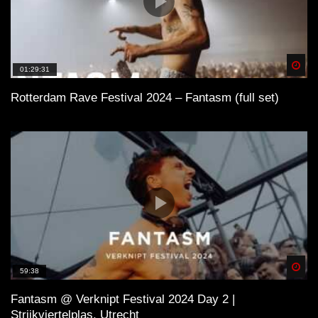
Spä
01:29:31
Rotterdam Rave Festival 2024 – Fantasm (full set)
Spä
59:38
Fantasm @ Verknipt Festival 2024 Day 2 |
Strijkviertelplas, Utrecht