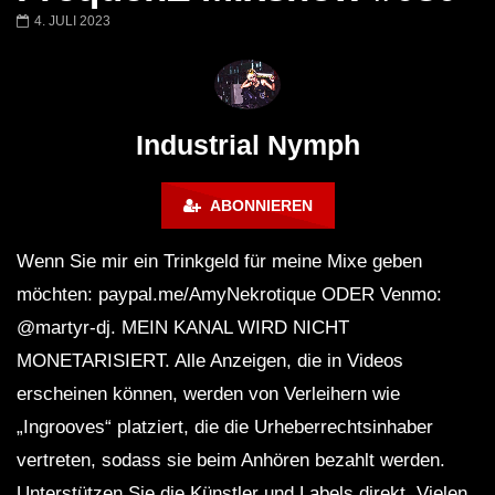
JOWI | NACTIV | MATRIX
JOWI LiveSet | TRIN
4. JULI 2023
BOCHUM | 16.12
Rave Solution x Schi
Schacht x Matrix B
Industrial Nymph
ABONNIEREN
Wenn Sie mir ein Trinkgeld für meine Mixe geben
möchten: paypal.me/AmyNekrotique ODER Venmo:
@martyr-dj. MEIN KANAL WIRD NICHT
MONETARISIERT. Alle Anzeigen, die in Videos
erscheinen können, werden von Verleihern wie
„Ingrooves“ platziert, die die Urheberrechtsinhaber
vertreten, sodass sie beim Anhören bezahlt werden.
Unterstützen Sie die Künstler und Labels direkt. Vielen