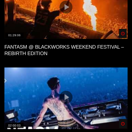
Spä
01:29:06
FANTASM @ BLACKWORKS WEEKEND FESTIVAL –
REBIRTH EDITION
Spä
02:00:03