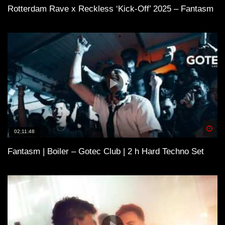
Rotterdam Rave x Reckless ‘Kick-Off’ 2025 – Fantasm
Spä
02:11:48
Fantasm | Boiler – Gotec Club | 2 h Hard Techno Set