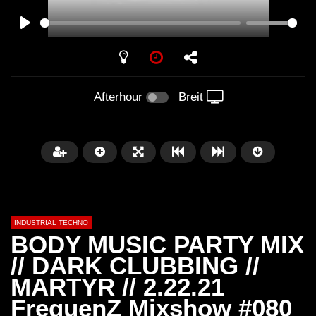
PLAY
Afterhour
Breit
INDUSTRIAL TECHNO
BODY MUSIC PARTY MIX
// DARK CLUBBING //
MARTYR // 2.22.21
Später
01:34:04
01:27:52
FrequenZ Mixshow #080