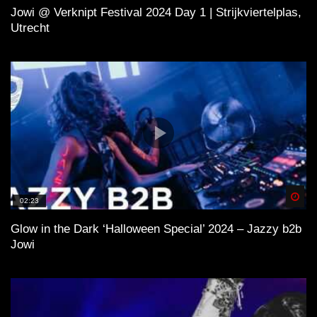
Jowi @ Verknipt Festival 2024 Day 1 | Strijkviertelplas,
Utrecht
Spä
02:23
Glow in the Dark ‘Halloween Special’ 2024 – Jazzy b2b
Jowi