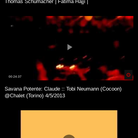
Thomas Schumacher | Fatima Hajji |
Spä
00:24:37
Savana Potente: Claude :: Tobi Neumann (Cocoon)
@Chalet (Torino) 4/5/2013