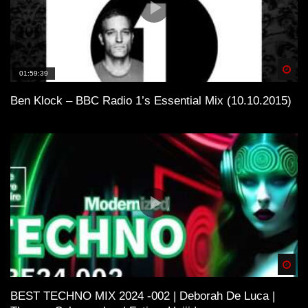
Spä
01:59:39
Ben Klock – BBC Radio 1’s Essential Mix (10.10.2015)
Spä
BEST TECHNO MIX 2024 -002 | Deborah De Luca |