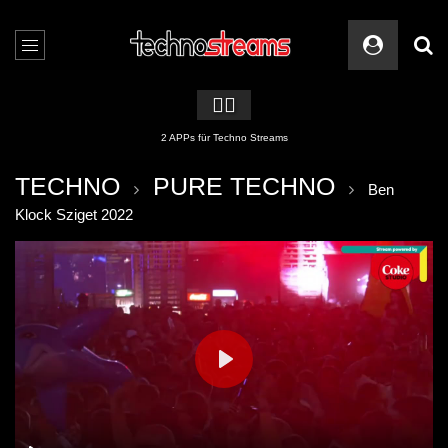
🏳️‍🌈
2 APPs für Techno Streams
TECHNO
PURE TECHNO
Ben
Klock Sziget 2022
PLAY