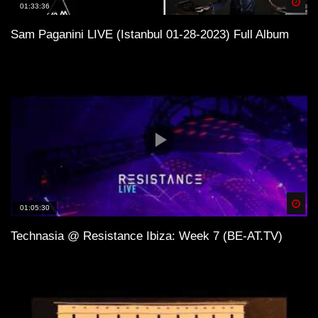
Spä
01:33:36
solchen großen Events verbunden sind, bleibt das
Sziget Festival ein Symbol für kulturelle Vielfalt und
Sam Paganini LIVE (Istanbul 01-28-2023) Full Album
künstlerischen Ausdruck. Die Kombination aus
unglaublichen Auftritten, einer lebendigen Atmosphäre
und der einzigartigen Schönheit von Budapest macht
diese Veranstaltung zu einem unvergesslichen Erlebnis.
Quellen der Inspiration
Ben Klock
Spä
01:05:30
Technasia @ Resistance Ibiza: Week 7 (BE-AT.TV)
Sziget Festival
Techno
Elektronische Musik