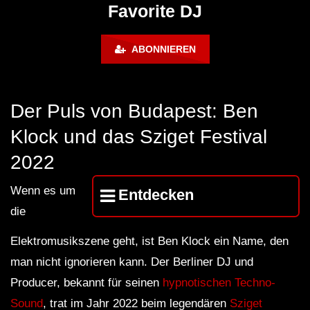
Lokeren Belgium (1996)
17.06.2013
Favorite DJ
ABONNIEREN
Der Puls von Budapest: Ben
Klock und das Sziget Festival
2022
Wenn es um
Entdecken
die
Elektromusikszene geht, ist Ben Klock ein Name, den
man nicht ignorieren kann. Der Berliner DJ und
Producer, bekannt für seinen
hypnotischen Techno-
Sound
, trat im Jahr 2022 beim legendären
Sziget