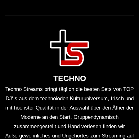
Kommerzialisierung in der Musikindustrie.
Veranstaltungen wie Sziget sind nicht mehr nur
Plattformen für künstlerischen Ausdruck, sondern auch
Geschäftsmodelle, die oft den ursprünglichen Geist der
Musik vernachlässigen. Kritiker argumentieren, dass
die Vielfalt an Musik und Kunst am Festival unter dem
Druck der Markenpartnerschaften und Sponsoren
leidet. Diese Aspekte führen zu anhaltenden
TECHNO
Diskussionen über die Balance zwischen Kunst und
Kommerz.
Techno Streams bringt täglich die besten Sets von TOP
DJ' s aus dem technoioden Kulturuniversum, frisch und
Fragen & Antworten zum DJ Set
mit höchster Qualität in der Auswahl über den Äther der
Moderne an den Start. Gruppendynamisch
Wie lange dauerte Ben Klocks Set auf
zusammengestellt und Hand verlesen finden wir
dem Sziget Festival?
Außergewöhnliches und Ungehörtes zum Streaming auf