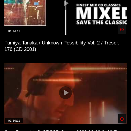
Spä
01:14:11
Fumiya Tanaka / Unknown Possibility Vol. 2 / Tresor.
176 (CD 2001)
Spä
01:30:11