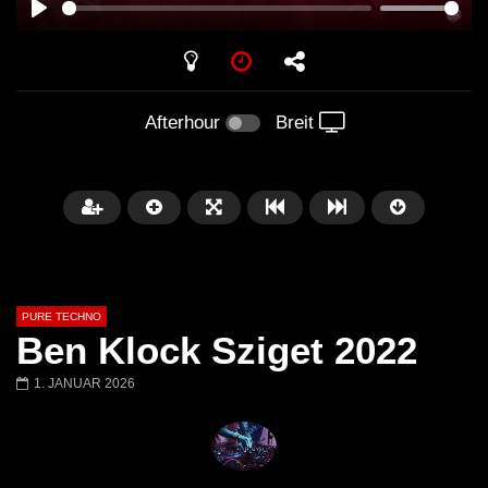
PLAY
Afterhour
Breit
PURE TECHNO
Ben Klock Sziget 2022
1. JANUAR 2026
Später
01:31:35
01:53:01
Miss Djax – Cherry Moon –
Torsten Kanzler Abst