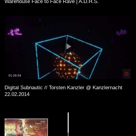
Warehouse Face to Face Rave | A.D.H.S.
Spä
01:26:04
Digital Subnautic // Torsten Kanzler @ Kanzlernacht
22.02.2014