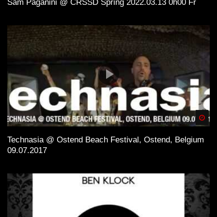
Sam Paganini @ CRSSD Spring 2022.03.13 0h00 Fr
Spä
Technasia @ Ostend Beach Festival, Ostend, Belgium
09.07.2017