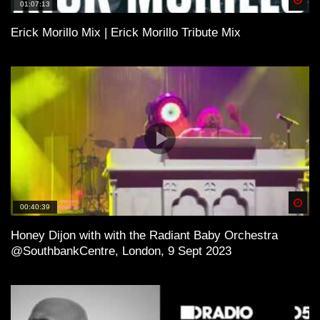
01:07:13
Erick Morillo Mix | Erick Morillo Tribute Mix
Spä
00:40:39
Honey Dijon with with the Radiant Baby Orchestra
@SouthbankCentre, London, 9 Sept 2023