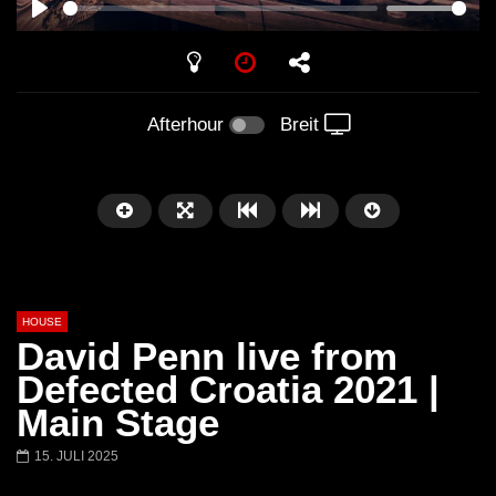
PLAY
Afterhour
Breit
HOUSE
David Penn live from
Defected Croatia 2021 |
Main Stage
Später
00:20:23
15. JULI 2025
Honey Dijon- Escenario Villa
DENNIS FERRER (T