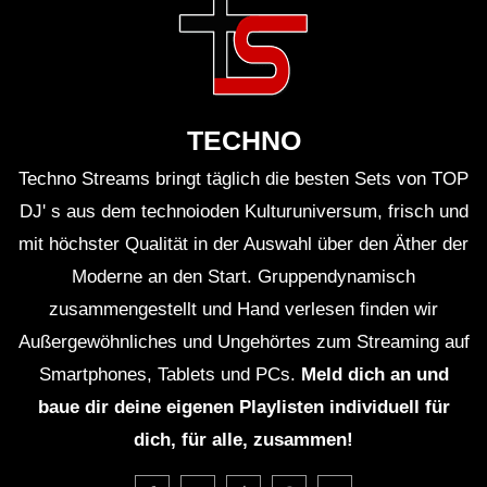
Lichtshows
.
David Penns Musik ist bekannt für ihre
mitreißenden Rhythmen und melodischen Klänge,
TECHNO
die die Zuhörer zum Tanzen bringen.
Techno Streams bringt täglich die besten Sets von TOP
DJ' s aus dem technoioden Kulturuniversum, frisch und
Das DJ-Set von David Penn bei Defected Croatia
mit höchster Qualität in der Auswahl über den Äther der
2021 war ein unvergessliches Erlebnis für alle
Moderne an den Start. Gruppendynamisch
Anwesenden.
zusammengestellt und Hand verlesen finden wir
Außergewöhnliches und Ungehörtes zum Streaming auf
David Penns Leidenschaft für die Musik ist in
Smartphones, Tablets und PCs.
Meld dich an und
jedem Moment spürbar und überträgt sich auf sein
baue dir deine eigenen Playlisten individuell für
Publikum.
dich, für alle, zusammen!