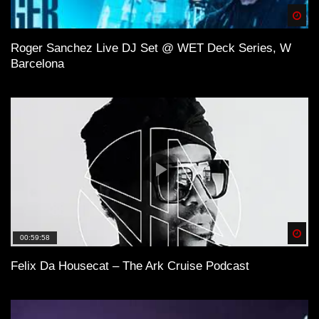
Spä
Roger Sanchez Live DJ Set @ WET Deck Series, W
Barcelona
Spä
00:59:58
Felix Da Housecat – The Ark Cruise Podcast