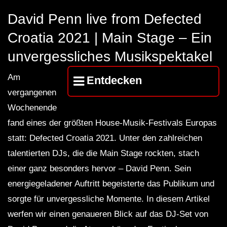
Maravilla @ Tecate Pal Norte
HOUSE SET) @ JA
2023 Monterrey NL 3 31 23
David Penn live from Defected
Croatia 2021 | Main Stage – Ein
unvergessliches Musikspektakel
Am
Entdecken
vergangenen
Wochenende
fand eines der größten House-Musik-Festivals Europas
statt: Defected Croatia 2021. Unter den zahlreichen
talentierten DJs, die die Main Stage rockten, stach
einer ganz besonders hervor – David Penn. Sein
energiegeladener Auftritt begeisterte das Publikum und
sorgte für unvergessliche Momente. In diesem Artikel
werfen wir einen genaueren Blick auf das DJ-Set von