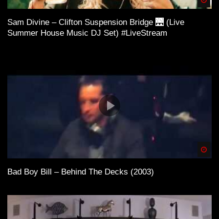
Sam Divine – Clifton Suspension Bridge 🌉 (Live
Summer House Music DJ Set) #LiveStream
Spä
Bad Boy Bill – Behind The Decks (2003)