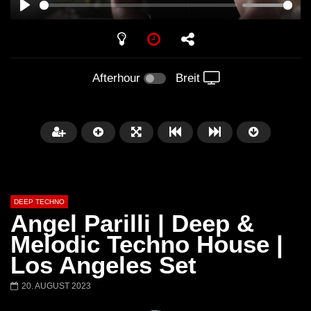
PLAY
Afterhour
Breit
DEEP TECHNO
Angel Parilli | Deep &
Melodic Techno House |
Los Angeles Set
Später
05:26:35
01:00:20
20. AUGUST 2023
The Anjunadeep Edition 283 with
The Anjunadeep Editi