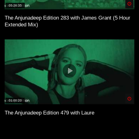
Spä
05:26:35
The Anjunadeep Edition 283 with James Grant (5 Hour
Extended Mix)
Spä
01:00:20
The Anjunadeep Edition 479 with Laure