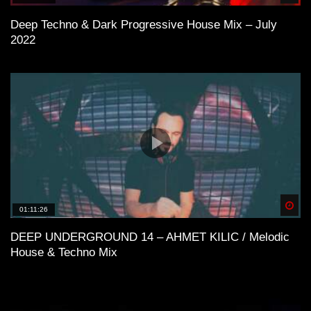
Deep Techno & Dark Progressive House Mix – July
2022
Spä
01:11:26
DEEP UNDERGROUND 14 – AHMET KILIC / Melodic
House & Techno Mix