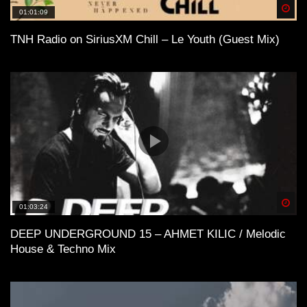
Spä
01:01:09
TNH Radio on SiriusXM Chill – Le Youth (Guest Mix)
Spä
01:03:24
DEEP UNDERGROUND 15 – AHMET KILIC / Melodic
House & Techno Mix