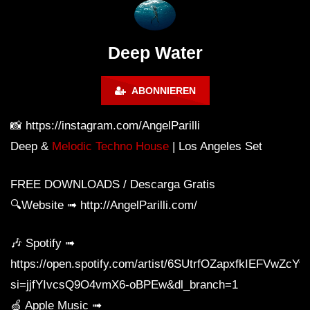
James Grant (5 Hour Extended
Laure
Mix)
Deep Water
ABONNIEREN
📸 https://instagram.com/AngelParilli
Deep &
Melodic Techno House
| Los Angeles Set
FREE DOWNLOADS / Descarga Gratis
🔍Website ➟ http://AngelParilli.com/
🎶 Spotify ➟
https://open.spotify.com/artist/6SUtrfOZapxfkIEFVwZcYv
si=jjfYIvcsQ9O4vmX6-oBPEw&dl_branch=1
🍏 Apple Music ➟