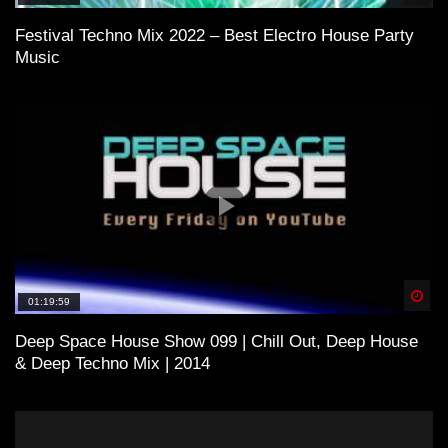
Festival Techno Mix 2022 – Best Electro House Party
Music
Spä
01:19:59
Deep Space House Show 099 | Chill Out, Deep House
& Deep Techno Mix | 2014