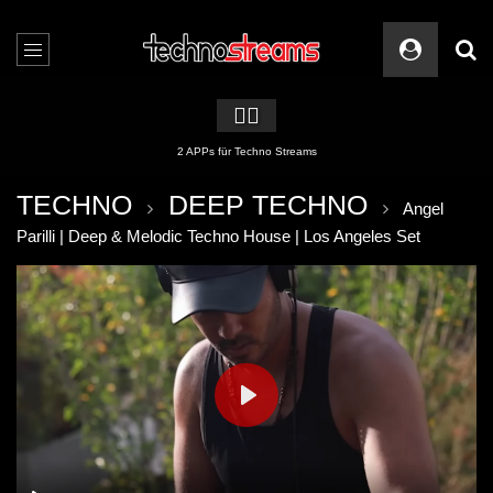
🏳️‍🌈
2 APPs für Techno Streams
TECHNO
DEEP TECHNO
Angel
Parilli | Deep & Melodic Techno House | Los Angeles Set
PLAY