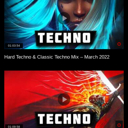
Spä
01:03:54
Hard Techno & Classic Techno Mix – March 2022
Spä
01:09:58