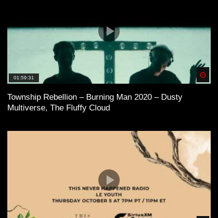
Spä
01:59:31
Township Rebellion – Burning Man 2020 – Dusty
Multiverse, The Fluffy Cloud