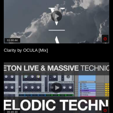
Spä
01:00:44
Clarity by OCULA [Mix]
Spä
00:46:30