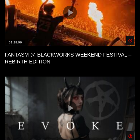
Spä
01:29:06
FANTASM @ BLACKWORKS WEEKEND FESTIVAL –
REBIRTH EDITION
Spä