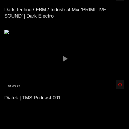
Dark Techno / EBM / Industrial Mix ‘PRIMITIVE
SOUND’ | Dark Electro
Spä
01:03:22
Diatek | TMS Podcast 001