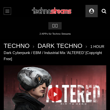
🏳️‍🌈
2 APPs für Techno Streams
TECHNO
DARK TECHNO
1 HOUR
Dark Cyberpunk / EBM / Industrial Mix ‘ALTERED’ [Copyright
Free]
PLAY