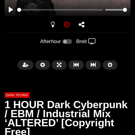
PLAY
Afterhour
Breit
DARK TECHNO
1 HOUR Dark Cyberpunk
/ EBM / Industrial Mix
‘ALTERED’ [Copyright
Später
01:29:06
Free]