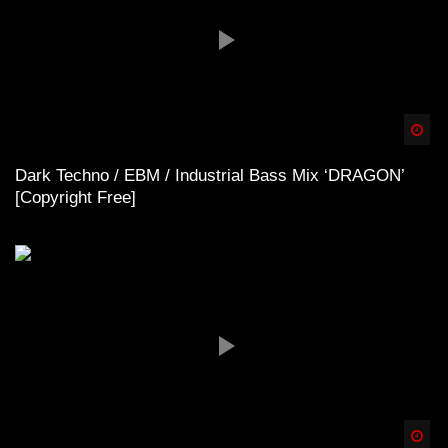
Spä
Dark Techno / EBM / Industrial Bass Mix ‘DRAGON’
[Copyright Free]
Spä