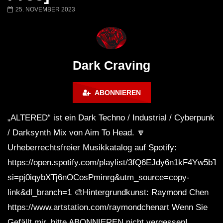
FANTASM @ BLACKWORKS
Dark Techno / EBM / 
25. NOVEMBER 2023
WEEKEND FESTIVAL –
Bass Mix ‘EVOKE’ [C
REBIRTH EDITION
Free]
Dark Craving
ABONNIEREN
„ALTERED“ ist ein Dark Techno / Industrial / Cyberpunk
/ Darksynth Mix von Aim To Head. 🔽
Urheberrechtsfreier Musikkatalog auf Spotify:
https://open.spotify.com/playlist/3fQ6EJdy6n1kF4Yw5bT
si=pj0iqybXTj6nOCosPminrg&utm_source=copy-
link&dl_branch=1 🎨Hintergrundkunst: Raymond Chen
https://www.artstation.com/raymondchenart Wenn Sie
Gefällt mir, bitte ABONNIEREN nicht vergessen!