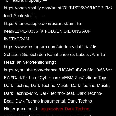
To Head an: Spotify —
https://open.spotify.com/artist/78tfBR026VhVUGCBiZMX
fo=1 AppleMusic — –
https://itunes.apple.com/us/artist/aim-to-
head/1274140336 🤳 FOLGEN SIE UNS AUF
INSTAGRAM:
https://www.instagram.com/aimtoheadofficial/ ▶️
Schauen Sie sich den Kanal unseres Labels „Aim To
Head“ an Veröffentlichung’:
https://youtube.com/channel/UCAhGuBCzuMgH9yW5ezq
EA #DarkTechno #Cyberpunk #EBM Zusätzliche Tags:
Dark Techno, Dark Techno-Musik, Dark Techno-Musik,
Dark Techno-Mix, Dark Techno-Beat, Dark Techno-
Beat, Dark Techno Instrumental, Dark Techno
Hintergrundmusik,
aggressiver Dark Techno
,