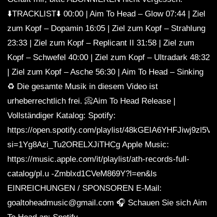
⬇️TRACKLIST⬇️ 00:00 | Aim To Head – Glow 07:44 | Ziel
zum Kopf – Dopamin 16:05 | Ziel zum Kopf – Strahlung
23:33 | Ziel zum Kopf – Replicant II 31:58 | Ziel zum
Kopf – Schwefel 40:00 | Ziel zum Kopf – Ultradark 48:32
| Ziel zum Kopf – Asche 56:30 | Aim To Head – Sinking
♻️ Die gesamte Musik in diesem Video ist
urheberrechtlich frei. 📀Aim To Head Release |
Vollständiger Katalog: Spotify:
https://open.spotify.com/playlist/48kGEIA6YHFJiwj9zl5V
si=1Yg8Azi_Tu2ORELXJiTHCg Apple Music:
https://music.apple.com/it/playlist/ath-records-full-
catalog/pl.u -Zmblxd1CVeM869Y?l=en&ls
EINREICHUNGEN / SPONSOREN E-Mail:
goaltoheadmusic@gmail.com 🎧 Schauen Sie sich Aim