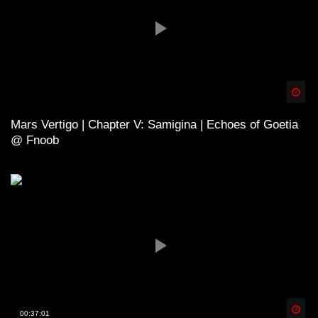
Spä
Mars Vertigo | Chapter V: Samigina | Echoes of Goetia
@ Fnoob
Spä
00:37:01