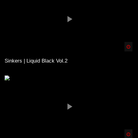
Spä
Sinkers | Liquid Black Vol.2
Spä