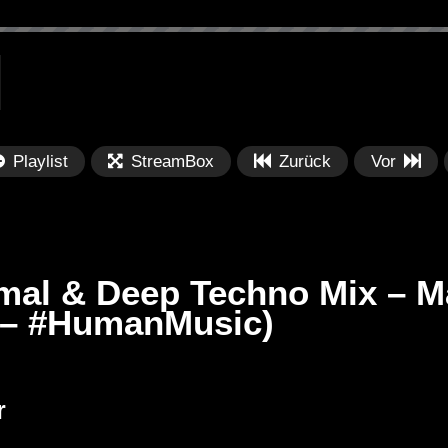
Playlist
StreamBox
Zurück
Vor
mal & Deep Techno Mix – M
 – #HumanMusic)
Später
Später
01:59:31
0
dition 479 with
Township Rebellion – Burning Man
TN
r
2020 – Dusty Multiverse, The
Yo
Fluffy Cloud