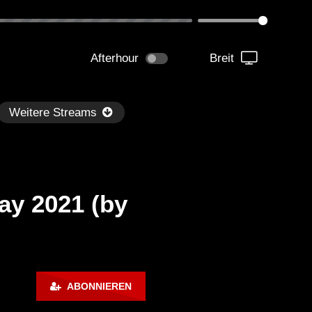
Afterhour
Breit
Weitere Streams
ay 2021 (by
Später
1:01:09
01:03:24
H Radio on SiriusXM Chill – Le
DEEP UNDERGROUND 1
ABONNIEREN
uth (Guest Mix)
AHMET KILIC / Melodic 
Techno Mix