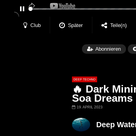
PAUSE
Club
Später
Teile(n)
Abonnieren
DEEP TECHNO
🔥 Dark Mini
Soa Dreams
19. APRIL 2023
Später
05:26:35
01:00:20
The Anjunadeep Edition 283 with
The Anjunadeep E
Deep Wate
James Grant (5 Hour Extended
Laure
Mix)