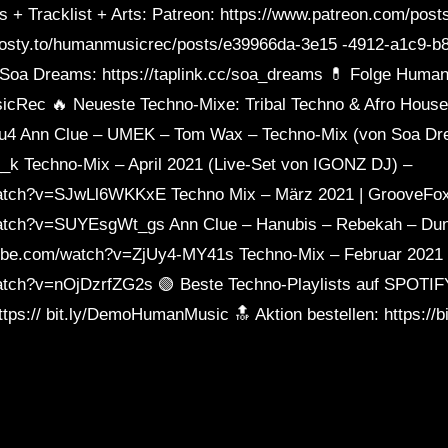
 + Tracklist + Arts: Patreon: https://www.patreon.com/post
boosty.to/humanmusicrec/posts/e39966da-3e15 -4912-a1c9-b
 Soa Dreams: https://taplink.cc/soa_dreams 💊 Folge Huma
sicRec 🔥 Neueste Techno-Mixe: Tribal Techno & Afro House
yu4 Ann Clue – UMEK – Tom Wax – Techno-Mix (von Soa D
_k Techno-Mix – April 2021 (Live-Set von IGONZ DJ) –
watch?v=SJwLl6WKKxE Techno Mix – März 2021 | GrooveFo
atch?v=SUYEsgWt_gs Ann Clue – Hanubis – Rebekah – Dun
ube.com/watch?v=ZjUy4-MY41s Techno-Mix – Februar 2021 
tch?v=nOjDzrfZG2s 🟢 Beste Techno-Playlists auf SPOTIFY:
tps:// bit.ly/DemoHumanMusic 🔝 ​​Aktion bestellen: https:/