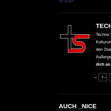
TEC
Techno 
Kulturu
den Sta
Außerge
dich an
AUCH _NICE