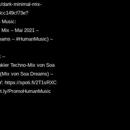
s/dark-minimal-mix-
8cc149cf73e?
n Music:
 Mix – Mai 2021 –
reams – #HumanMusic) –
x –
kler Techno-Mix von Soa
(Mix von Soa Dreams) –
 https://spoti.fi/2T1sRXC
/bit.ly/PromoHumanMusic