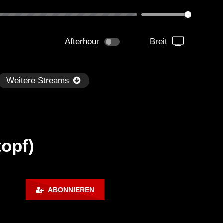
Afterhour
Breit
Weitere Streams
topf)
Später
0:49:49
01:16:56
ABONNIEREN
hni LIVE! – Radio Sunshine
Crotekk@Alarmstufe Red
ve Open Air Oschatz |
.06.2015