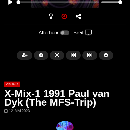
PLAY
Afterhour
Breit
VISUALS
X-Mix-1 1991 Paul van
Dyk (The MFS-Trip)
12. MAI 2023
Später
01:20:20
01:02:33
Techno Mix December 2023
TECHNO HOUSE ME