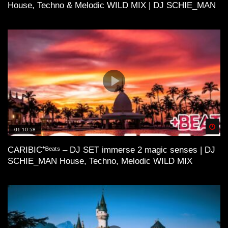
House, Techno & Melodic WILD MIX | DJ SCHIE_MAN
Spä
01:10:58
CARIBIC⁺ᴮᵉᵃᵗˢ – DJ SET immerse 2 magic senses | DJ
SCHIE_MAN House, Techno, Melodic WILD MIX