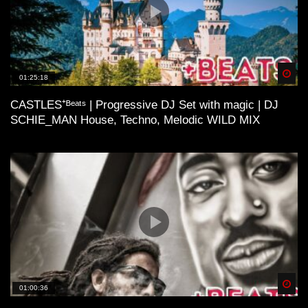
Spä
01:25:18
CASTLES⁺ᴮᵉᵃᵗˢ | Progressive DJ Set with magic | DJ
SCHIE_MAN House, Techno, Melodic WILD MIX
Spä
01:00:36