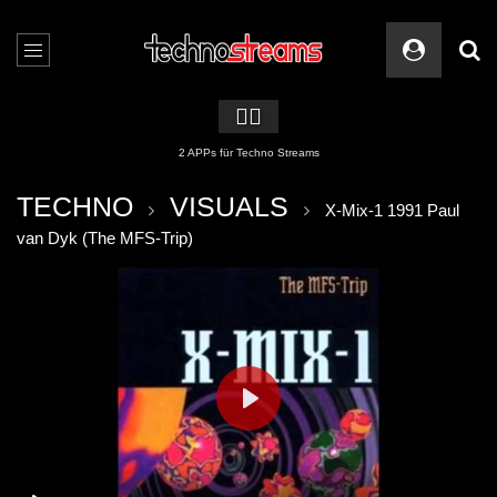
🏳️‍🌈
2 APPs für Techno Streams
TECHNO
VISUALS
X-Mix-1 1991 Paul
van Dyk (The MFS-Trip)
PLAY