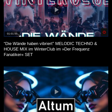
Spä
01:01:55
“Die Wände haben vibriert” MELODIC TECHNO &
HOUSE MIX im WinterClub im »Der Frequenz
Fanatiker« SET