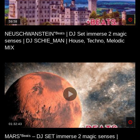
Spä
59:58
NEUSCHWANSTEIN⁺ᴮᵉᵃᵗˢ | DJ Set immerse 2 magic
senses | DJ SCHIE_MAN | House, Techno, Melodic
MIX
Spä
01:32:43
MARS⁺ᴮᵉᵃᵗˢ – DJ SET immerse 2 magic senses |