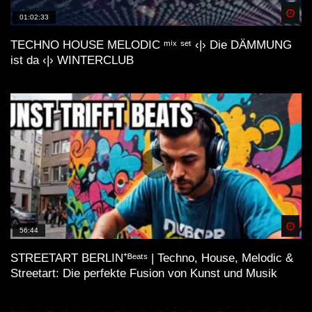
Spä
01:02:33
TECHNO HOUSE MELODIC ᵐⁱˣ ˢᵉᵗ ‹|› Die DÄMMUNG
ist da ‹|› WINTERCLUB
Spä
56:44
STREETART BERLIN⁺ᴮᵉᵃᵗˢ | Techno, House, Melodic &
Streetart: Die perfekte Fusion von Kunst und Musik