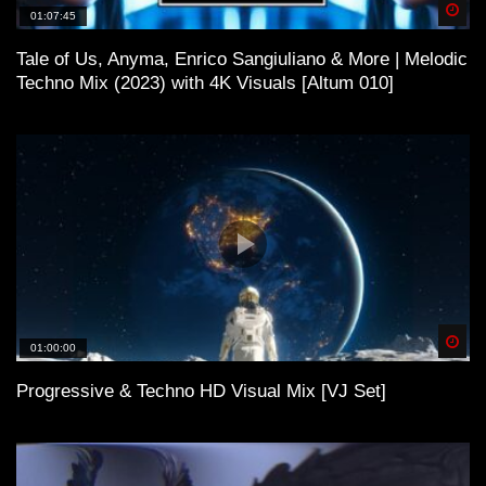
Spä
01:07:45
Tale of Us, Anyma, Enrico Sangiuliano & More | Melodic
Techno Mix (2023) with 4K Visuals [Altum 010]
Spä
01:00:00
Progressive & Techno HD Visual Mix [VJ Set]