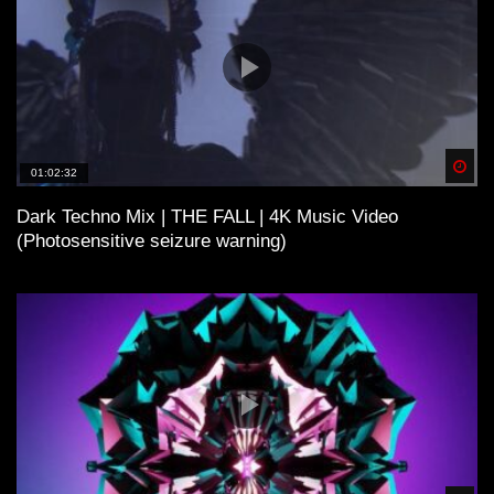
Spä
01:02:32
Dark Techno Mix | THE FALL | 4K Music Video
(Photosensitive seizure warning)