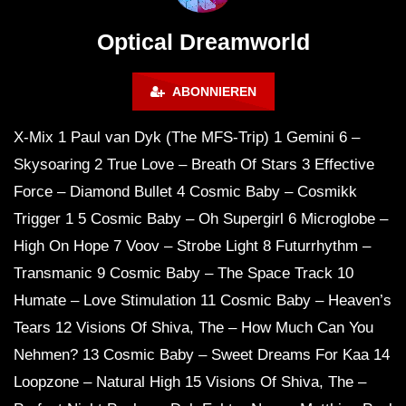
ANDATA | Adam Beyer | Thomas
ˢᵉᵗ ‹|› Die DÄMMUNG 
Schumacher | Space 92 | UMEK |
WINTERCLUB
Optical Dreamworld
HI-LO
ABONNIEREN
X-Mix 1 Paul van Dyk (The MFS-Trip) 1 Gemini 6 –
Skysoaring 2 True Love – Breath Of Stars 3 Effective
Force – Diamond Bullet 4 Cosmic Baby – Cosmikk
Trigger 1 5 Cosmic Baby – Oh Supergirl 6 Microglobe –
High On Hope 7 Voov – Strobe Light 8 Futurrhythm –
Transmanic 9 Cosmic Baby – The Space Track 10
Humate – Love Stimulation 11 Cosmic Baby – Heaven’s
Tears 12 Visions Of Shiva, The – How Much Can You
Nehmen? 13 Cosmic Baby – Sweet Dreams For Kaa 14
Loopzone – Natural High 15 Visions Of Shiva, The –