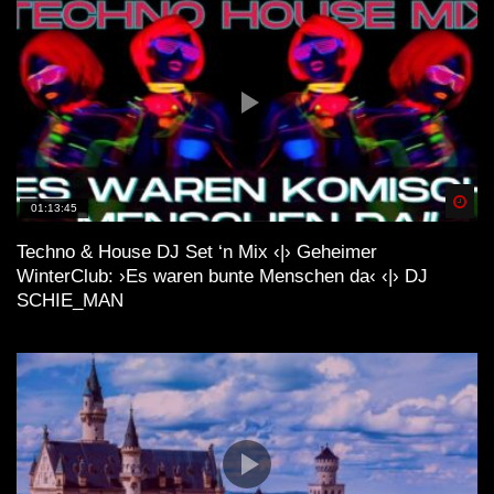
Spä
01:13:45
Techno & House DJ Set ‘n Mix ‹|› Geheimer
WinterClub: ›Es waren bunte Menschen da‹ ‹|› DJ
SCHIE_MAN