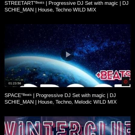
STREETART⁺ᴮᵉᵃᵗˢ | Progressive DJ Set with magic | DJ
SCHIE_MAN | House, Techno WILD MIX
Spä
01:23:56
SPACE⁺ᴮᵉᵃᵗˢ | Progressive DJ Set with magic | DJ
SCHIE_MAN | House, Techno, Melodic WILD MIX