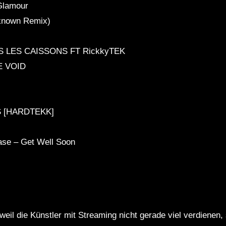
Glamour
nknown Remix)
S LES CAISSONS FT RickkyTEK
E VOID
S [HARDTEKK]
base – Get Well Soon
weil die Künstler mit Streaming nicht gerade viel verdienen,