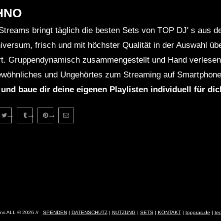
HNO
Streams bringt täglich die besten Sets von TOP DJ' s aus 
niversum, frisch und mit höchster Qualität in der Auswahl ü
rt. Gruppendynamisch zusammengestellt und Hand verlesen 
wöhnliches und Ungehörtes zum Streaming auf Smartphone
 und baue dir deine eigenen Playlisten individuell für di
ns ALL © 2026 //
SPENDEN
|
DATENSCHUTZ
|
NUTZUNG
|
SETS
|
KONTAKT
|
topgras.de
|
te