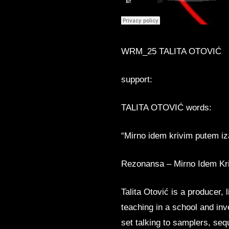
WRM_25 TALITA OTOVIĆ
support:
TALITA OTOVIĆ words:
“Mirno idem krivim putem iz
Rezonansa – Mirno Idem Kr
Talita Otović is a producer, 
teaching in a school and inv
set talking to samplers, seq