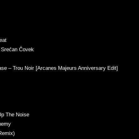
eat
 Srećan Čovek
ase – Trou Noir [Arcanes Majeurs Anniversary Edit]
p The Noise
hemy
(Remix)