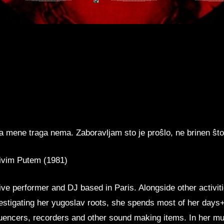
a mene traga nema. Zaboravljam sto je proŝlo, ne brinen ŝt
ivim Putem (1981)
live performer and DJ based in Paris. Alongside other activiti
estigating her yugoslav roots, she spends most of her days+n
uencers, recorders and other sound making items. In her mus