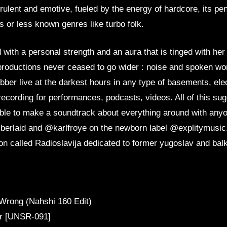
irulent and emotive, fueled by the energy of hardcore, its pe
or less known genres like turbo folk.
ed with a personal strength and an aura that is tinged with her 
productions never ceased to go wider : noise and spoken wo
ber live at the darkest hours in any type of basements, ele
recording for performances, podcasts, videos. All of this sug
able to make a soundtrack about everything around with anyo
berlaid and @karlfroye on the newborn label @explitymusic.
on called Radioslavija dedicated to former yugoslav and b
Wrong (Nahshi 160 Edit)
or [UNSR-091]