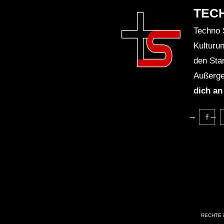
TEC
Techno 
Kulturu
den Sta
Außerge
dich an
RECHTE i