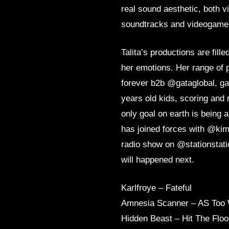
real sound aesthetic, both v
soundtracks and videogames 
Talita’s productions are fill
her emotions. Her range of 
forever b2b @gataglobal, gab
years old kids, scoring and 
only goal on earth is being 
has joined forces with @kim
radio show on @stationstati
will happened next.
Karlfroye – Fateful
Amnesia Scanner – AS Too 
Hidden Beast – Hit The Flo