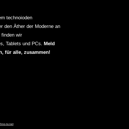
dem technoioden
ber den Äther der Moderne an
finden wir
s, Tablets und PCs.
Meld
ch, für alle, zusammen!
chno-tv.net