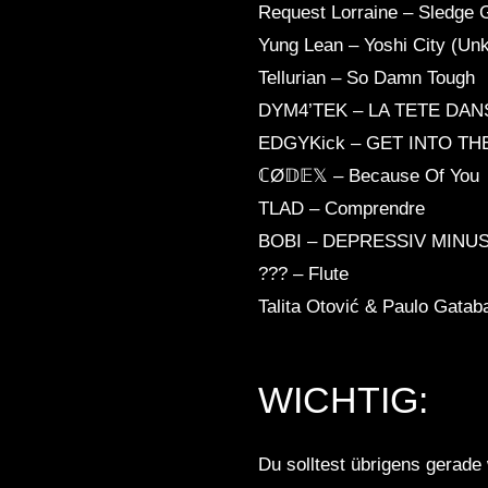
Request Lorraine – Sledge 
Yung Lean – Yoshi City (U
Tellurian – So Damn Tough
DYM4’TEK – LA TETE DAN
EDGYKick – GET INTO TH
ℂØ𝔻𝔼𝕏 – Because Of You
TLAD – Comprendre
BOBI – DEPRESSIV MINU
??? – Flute
Talita Otović & Paulo Gata
WICHTIG:
Du solltest übrigens gerade 