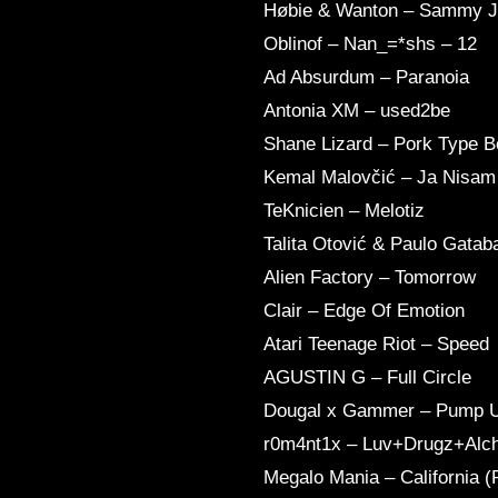
Høbie & Wanton – Sammy J
Oblinof – Nan_=*shs – 12
Ad Absurdum – Paranoia
Antonia XM – used2be
Shane Lizard – Pork Type B
Kemal Malovčić – Ja Nisam
TeKnicien – Melotiz
Talita Otović & Paulo Gatab
Alien Factory – Tomorrow
Clair – Edge Of Emotion
Atari Teenage Riot – Speed
AGUSTIN G – Full Circle
Dougal x Gammer – Pump U
r0m4nt1x – Luv+Drugz+Alc
Megalo Mania – California 