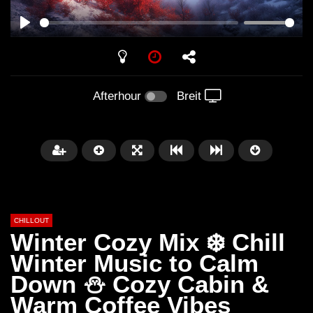
PLAY
Afterhour
Breit
CHILLOUT
Winter Cozy Mix ❄️ Chill
Winter Music to Calm
Down ⛄ Cozy Cabin &
Später
01:02:49
Warm Coffee Vibes