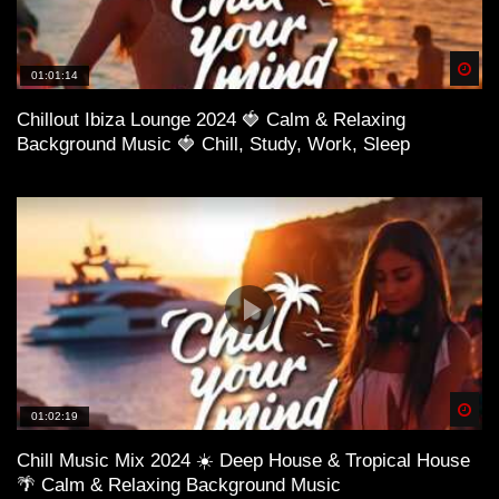
Spä
01:01:14
Chillout Ibiza Lounge 2024 🍓 Calm & Relaxing
Background Music 🍓 Chill, Study, Work, Sleep
Spä
01:02:19
Chill Music Mix 2024 ☀️ Deep House & Tropical House
🌴 Calm & Relaxing Background Music