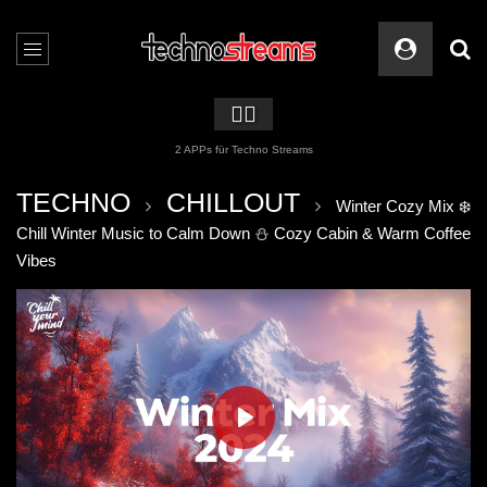
🏳️‍🌈
2 APPs für Techno Streams
TECHNO
CHILLOUT
Winter Cozy Mix ❄️
Chill Winter Music to Calm Down ⛄ Cozy Cabin & Warm Coffee
Vibes
PLAY