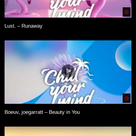
Spä
Lust. – Runaway
Spä
Boeuv, joegarratt – Beauty in You