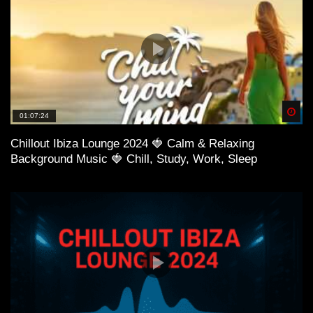
Spä
01:07:24
Chillout Ibiza Lounge 2024 🍓 Calm & Relaxing
Background Music 🍓 Chill, Study, Work, Sleep