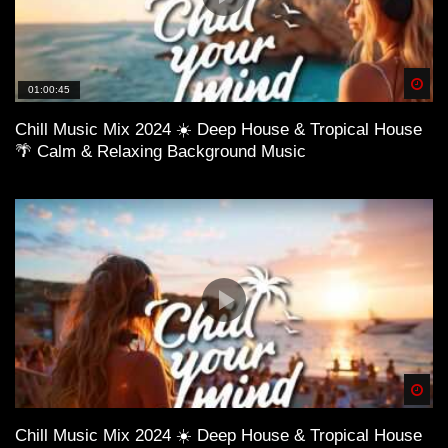
Spä
01:00:45
Chill Music Mix 2024 ☀️ Deep House & Tropical House
🌴 Calm & Relaxing Background Music
Spä
Chill Music Mix 2024 ☀️ Deep House & Tropical House