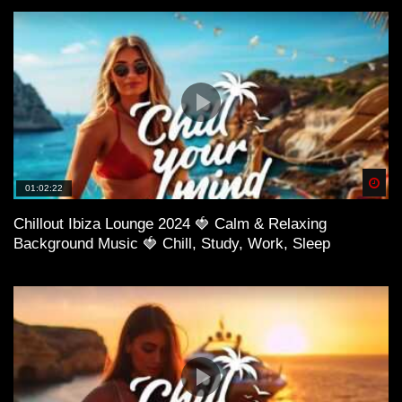
Spä
01:02:22
Chillout Ibiza Lounge 2024 🍓 Calm & Relaxing
Background Music 🍓 Chill, Study, Work, Sleep