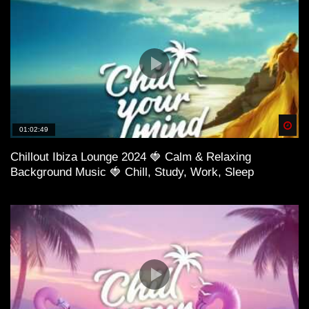
Spä
01:02:49
Chillout Ibiza Lounge 2024 🍓 Calm & Relaxing
Background Music 🍓 Chill, Study, Work, Sleep