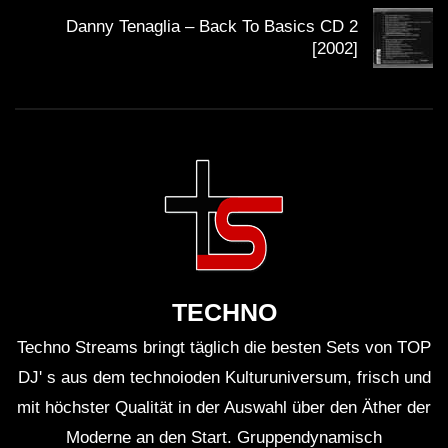
sich auf die
Kommerzialisierung von elektronischer
Danny Tenaglia – Back To Basics CD 2
Musik
und wie sie die Authentizität von Auftritten
[2002]
beeinträchtigen kann. Viele Fans und Musiker
befürchten, dass die Werte der Underground-Kultur
verloren gehen. Eine andere Diskussion dreht sich um
die visuelle Komponente von Auftritten. Manche
glauben, dass zu viel Fokus auf visuelle Effekte die
Musik in den Hintergrund drängt. Die Balance zwischen
Musik und visuellem Design bleibt ein heiß diskutiertes
Thema.
TECHNO
Fragen & Antworten zum DJ Set
Techno Streams bringt täglich die besten Sets von TOP
DJ' s aus dem technoioden Kulturuniversum, frisch und
Wie lange haben die Sets gedauert?
mit höchster Qualität in der Auswahl über den Äther der
Jedes Set dauerte etwa eine Stunde, was für
Moderne an den Start. Gruppendynamisch