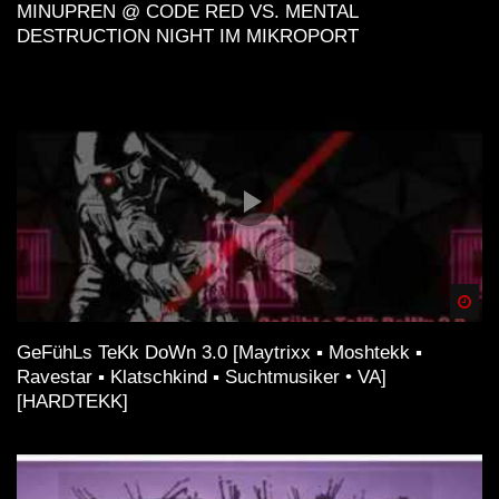
MINUPREN @ CODE RED VS. MENTAL
DESTRUCTION NIGHT IM MIKROPORT
Spä
GeFühLs TeKk DoWn 3.0 [Maytrixx ▪ Moshtekk ▪
Ravestar ▪ Klatschkind ▪ Suchtmusiker • VA]
[HARDTEKK]