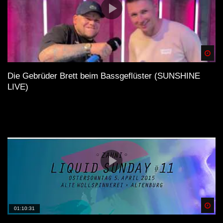
Spä
Die Gebrüder Brett beim Bassgeflüster (SUNSHINE
LIVE)
Spä
01:10:31