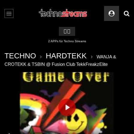
🏳️‍🌈
2 APPs für Techno Streams
TECHNO
HARDTEKK
WANJA &
CROTEKK & TSBIN @ Fusion Club TekkFreakzElite
PLAY