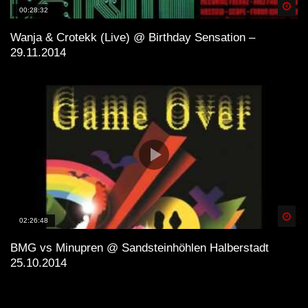
Spä
00:28:32
Wanja & Crotekk (Live) @ Birthday Sensation –
29.11.2014
Spä
02:26:48
BMG vs Minupren @ Sandsteinhöhlen Halberstadt
25.10.2014