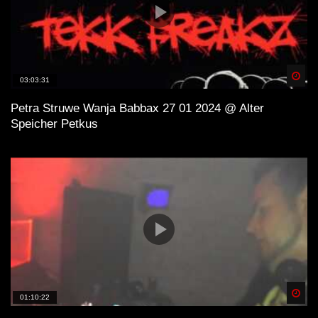
Spä
03:03:31
Petra Struwe Wanja Babbax 27 01 2024 @ Alter
Speicher Petkus
Spä
01:10:22