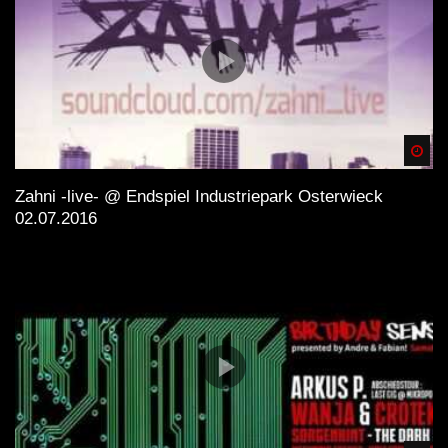
Spä
Zahni -live- @ Endspiel Industriepark Osterwieck
02.07.2016