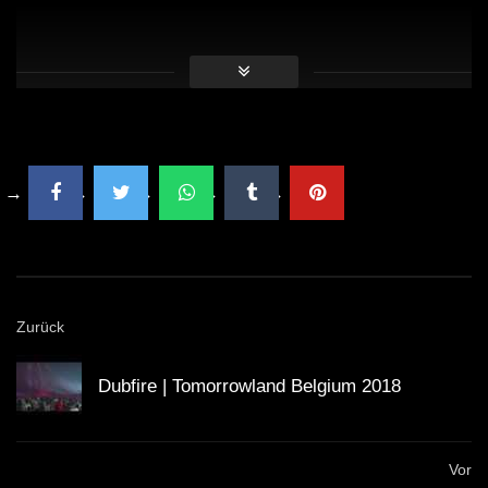
Jeder der drei Künstler hat erfolgreich eigene Alben
oder EPs veröffentlicht.
Die Location hat eine Kapazität von über 500
Personen und bietet den perfekten Raum für
elektronische Musik.
Events wie diese tragen zur Weiterentwicklung und
Vernetzung der DJ-Kultur bei.
Zurück
Kritische Analyse
Dubfire | Tomorrowland Belgium 2018
Trotz des Erfolgs des Abends gibt es auch kritische
Stimmen. Eine häufige Diskussion in der Szene bezieht
Vor