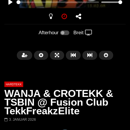
PLAY
Afterhour
Breit
HARDTEKK
WANJA & CROTEKK &
TSBIN @ Fusion Club
TekkFreakzElite
Später
00:52:44
3. JANUAR 2026
H4U | Minupren vs Craig Mortalis
GeFühLs TeKk DoWn