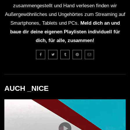
genügend Zeit sorgte, um die jeweilige musikalische
zusammengestellt und Hand verlesen finden wir
Außergewöhnliches und Ungehörtes zum Streaming auf
Identität der Künstler zu erleben.
Smartphones, Tablets und PCs.
Meld dich an und
Welcher Musikstil wurde gespielt?
baue dir deine eigenen Playlisten individuell für
Der Abend war geprägt von Techno, House und
dich, für alle, zusammen!
experimentellen elektronischen Klängen, die perfekt
aufeinander abgestimmt waren.
Wie viele Besucher waren anwesend?
Der Fusion Club konnte über 500 Personen
AUCH _NICE
beherbergen, und die Veranstaltung war fast
ausverkauft.
Gab es besondere visuelle Effekte?
Ja, insbesondere TSBIN integrierte beeindruckende