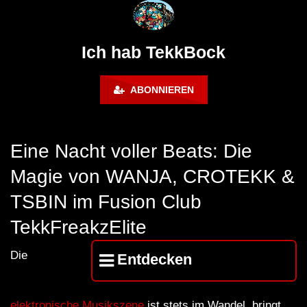
@ altes Militärgelände
◇Maytrixx◇Moshtek
Halberstadt 06.07.13 [HQ]
d◇Tieftekker◇Rave
!◇ [HARDTEKK]
Ich hab TekkBock
ABONNIEREN
Eine Nacht voller Beats: Die
Magie von WANJA, CROTEKK &
TSBIN im Fusion Club
TekkFreakzElite
Die
Entdecken
elektronische Musikszene
ist stets im Wandel, bringt