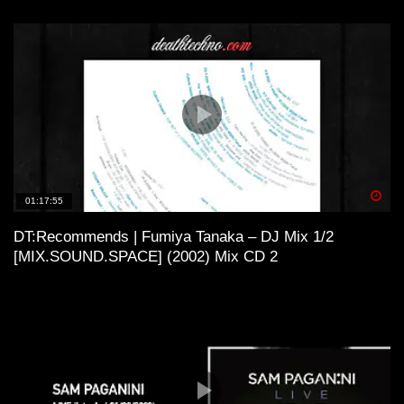
Spä
01:17:55
DT:Recommends | Fumiya Tanaka – DJ Mix 1/2
[MIX.SOUND.SPACE] (2002) Mix CD 2