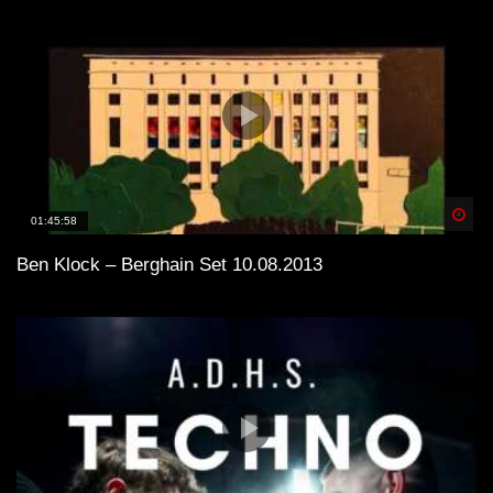
Spä
01:45:58
Ben Klock – Berghain Set 10.08.2013