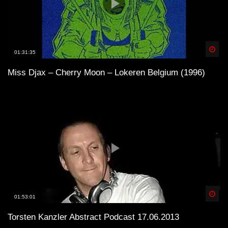
Spä
01:31:35
Miss Djax – Cherry Moon – Lokeren Belgium (1996)
Spä
01:53:01
Torsten Kanzler Abstract Podcast 17.06.2013