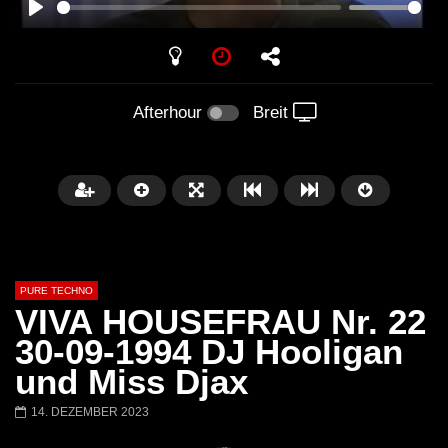
PLAY
Afterhour
Breit
PURE TECHNO
VIVA HOUSEFRAU Nr. 22
30-09-1994 DJ Hooligan
und Miss Djax
Später
01:31:35
01:53:01
14. DEZEMBER 2023
Miss Djax – Cherry Moon –
Torsten Kanzler Abst