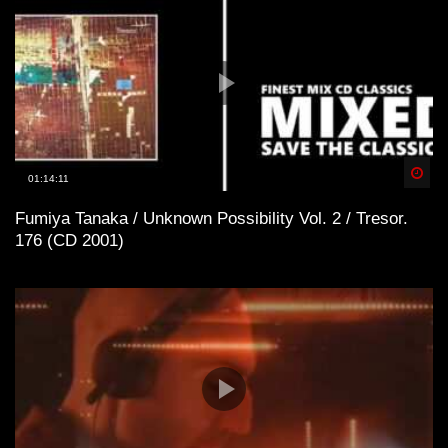
Spä
01:14:11
Fumiya Tanaka / Unknown Possibility Vol. 2 / Tresor.
176 (CD 2001)