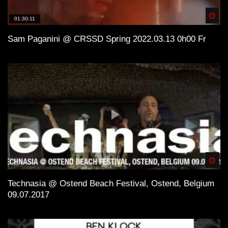
Spä
01:30:11
Sam Paganini @ CRSSD Spring 2022.03.13 0h00 Fr
Spä
Technasia @ Ostend Beach Festival, Ostend, Belgium
09.07.2017