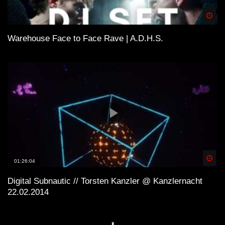
Spä
Warehouse Face to Face Rave | A.D.H.S.
Spä
01:26:04
Digital Subnautic // Torsten Kanzler @ Kanzlernacht
22.02.2014