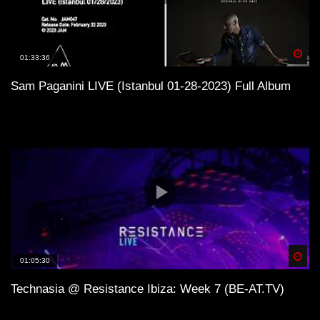
Spä
01:33:36
Sam Paganini LIVE (Istanbul 01-28-2023) Full Album
Spä
01:05:30
Technasia @ Resistance Ibiza: Week 7 (BE-AT.TV)