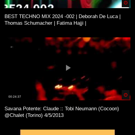
Spä
BEST TECHNO MIX 2024 -002 | Deborah De Luca |
Thomas Schumacher | Fatima Hajji |
Spä
00:24:37
Savana Potente: Claude :: Tobi Neumann (Cocoon)
@Chalet (Torino) 4/5/2013