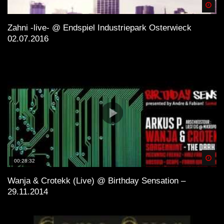
Spä
Zahni -live- @ Endspiel Industriepark Osterwieck
02.07.2016
Spä
00:28:32
Wanja & Crotekk (Live) @ Birthday Sensation –
29.11.2014