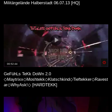
Militärgelände Halberstadt 06.07.13 [HQ]
Spä
00:52:44
GeFühLs TeKk DoWn 2.0
◇Maytrixx◇Moshtekk◇Klatschkind◇Tieftekker◇Ravest
ar◇WhyAsk!◇ [HARDTEKK]