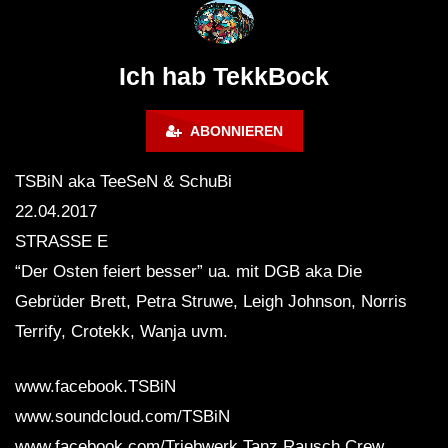
@ altes Militärgelände
◇Maytrixx◇Moshtek
Halberstadt 06.07.13 [HQ]
d◇Tieftekker◇Rave
!◇ [HARDTEKK]
Ich hab TekkBock
ABONNIEREN
TSBiN aka TeeSeN & SchuBi
22.04.2017
STRASSE E
“Der Osten feiert besser” ua. mit DGB aka Die
Gebrüder Brett, Petra Struwe, Leigh Johnson, Norris
Terrify, Crotekk, Wanja uvm.
www.facebook.TSBiN
www.soundcloud.com/TSBiN
www.facebook.com/Triebwerk.Tanz.Rausch.Crew