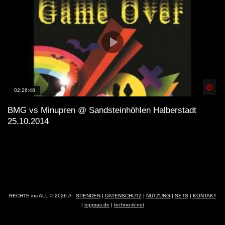
Spä
02:26:48
BMG vs Minupren @ Sandsteinhöhlen Halberstadt
25.10.2014
RECHTE ins ALL © 2026 //
SPENDEN
|
DATENSCHUTZ
|
NUTZUNG
|
SETS
|
KONTAKT
|
topgras.de
|
techno-tv.net