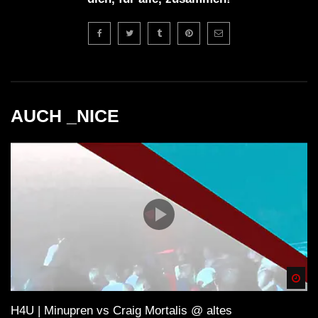
AUCH _NICE
Spä
H4U | Minupren vs Craig Mortalis @ altes