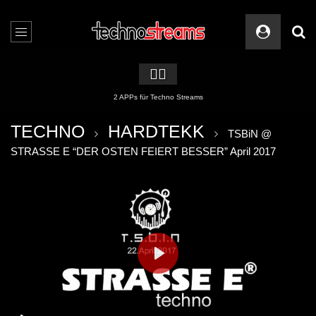
🏳️‍🌈
2 APPs für Techno Streams
TECHNO
HARDTEKK
TSBiN @
STRASSE E “DER OSTEN FEIERT BESSER” April 2017
PLAY