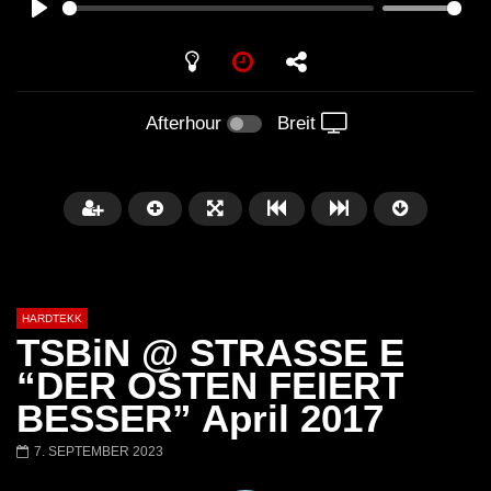
PLAY
Afterhour
Breit
HARDTEKK
TSBiN @ STRASSE E
“DER OSTEN FEIERT
BESSER” April 2017
Später
00:52:44
7. SEPTEMBER 2023
H4U | Minupren vs Craig Mortalis
GeFühLs TeKk DoWn