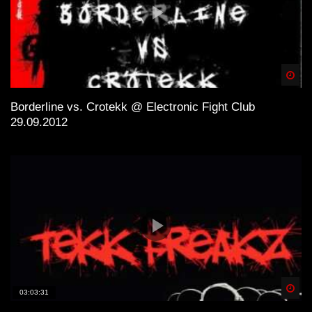
Spä
Borderline vs. Crotekk @ Electronic Fight Club
29.09.2012
Spä
03:03:31