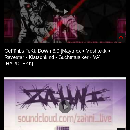
Spä
GeFühLs TeKk DoWn 3.0 [Maytrixx ▪ Moshtekk ▪
Ravestar ▪ Klatschkind ▪ Suchtmusiker • VA]
[HARDTEKK]