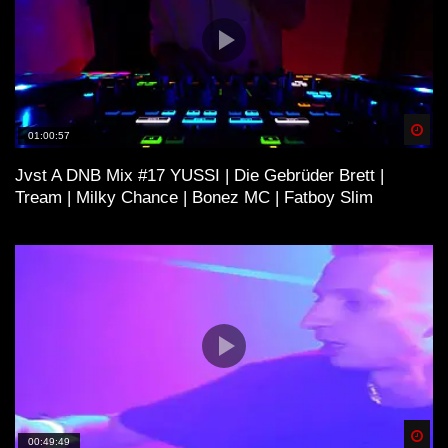
Spä
01:00:57
Jvst A DNB Mix #17 YUSSI | Die Gebrüder Brett |
Tream | Milky Chance | Bonez MC | Fatboy Slim
Spä
00:49:49