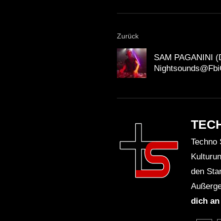
Zurück
SAM PAGANINI (D
Nightsounds@FbiC
TEC
Techno 
Kulturu
den Sta
Außerge
dich an