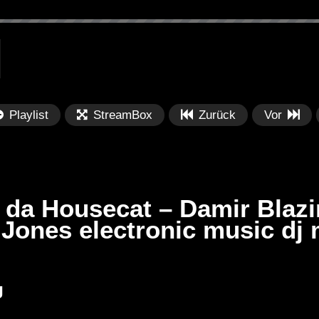
Playlist
StreamBox
Zurück
Vor
ix da Housecat – Damir Blazi
r Jones electronic music dj 
Später
Später
00:59:40
0
R (TRIBAL
Sam Divine – Live Set Miami
Ba
J
 JACKIES
Music Week (djmag Pool Party
Ho
22/03/2017)