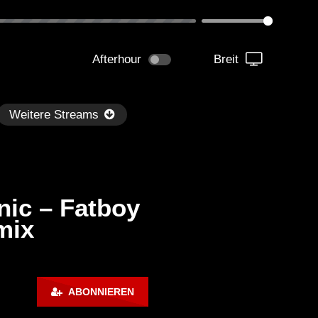
Afterhour
Breit
Weitere Streams
nic – Fatboy
mix
Später
0:32:39
01:13:30
d Boy Bill – Hot Mix #17 –
Back to Mine – Danny Ten
ABONNIEREN
use Mix