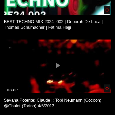
Spä
BEST TECHNO MIX 2024 -002 | Deborah De Luca |
Thomas Schumacher | Fatima Hajji |
Spä
00:24:37
Savana Potente: Claude :: Tobi Neumann (Cocoon)
@Chalet (Torino) 4/5/2013