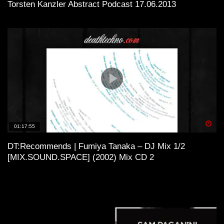
Torsten Kanzler Abstract Podcast 17.06.2013
Spä
01:17:55
DT:Recommends | Fumiya Tanaka – DJ Mix 1/2
[MIX.SOUND.SPACE] (2002) Mix CD 2