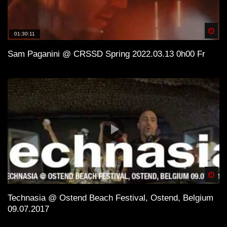
Spä
01:30:11
Sam Paganini @ CRSSD Spring 2022.03.13 0h00 Fr
Spä
Technasia @ Ostend Beach Festival, Ostend, Belgium
09.07.2017