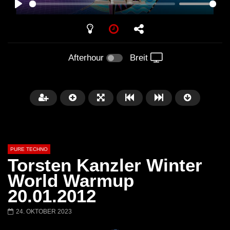
PLAY
Afterhour
Breit
PURE TECHNO
Torsten Kanzler Winter
World Warmup
20.01.2012
Später
01:31:35
01:53:01
24. OKTOBER 2023
Miss Djax – Cherry Moon –
Torsten Kanzler Abst