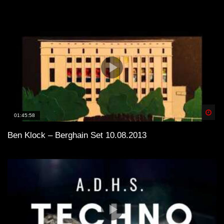
Spä
01:45:58
Ben Klock – Berghain Set 10.08.2013