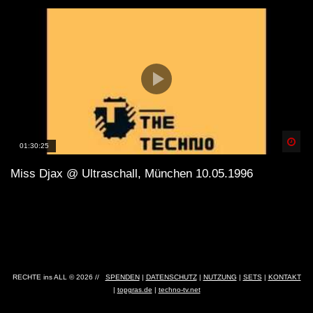
Spä
01:30:25
Miss Djax @ Ultraschall, München 10.05.1996
RECHTE ins ALL © 2026 //
SPENDEN
|
DATENSCHUTZ
|
NUTZUNG
|
SETS
|
KONTAKT
|
topgras.de
|
techno-tv.net