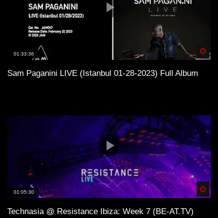
Spä
01:33:36
Sam Paganini LIVE (Istanbul 01-28-2023) Full Album
Spä
01:05:30
Technasia @ Resistance Ibiza: Week 7 (BE-AT.TV)