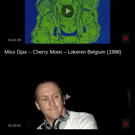
Spä
01:31:35
Miss Djax – Cherry Moon – Lokeren Belgium (1996)
Spä
01:53:01