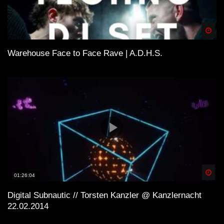
Spä
Warehouse Face to Face Rave | A.D.H.S.
Spä
01:26:04
Digital Subnautic // Torsten Kanzler @ Kanzlernacht
22.02.2014