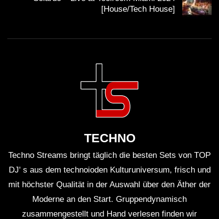
[House/Tech House]
digitale Klangerzeuger sein, was vielseitige
Klanglandschaften ermöglicht.
Tobi Neumann ist nicht nur DJ, sondern auch
Musikproduzent und hat mit zahlreichen bekannten
Künstlern zusammengearbeitet.
Eurorack-Module sind oft handgefertigt, was zur
Einzigartigkeit der Klänge beiträgt.
TECHNO
Techno Streams bringt täglich die besten Sets von TOP
Die modulare Synthese hat in den letzten Jahren
DJ' s aus dem technoioden Kulturuniversum, frisch und
stark an Popularität gewonnen, besonders unter
mit höchster Qualität in der Auswahl über den Äther der
den jungen Musikproduzenten.
Moderne an den Start. Gruppendynamisch
zusammengestellt und Hand verlesen finden wir