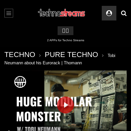
🏳️‍🌈
2 APPs für Techno Streams
TECHNO
PURE TECHNO
Tobi
Neumann about his Eurorack | Thomann
PLAY