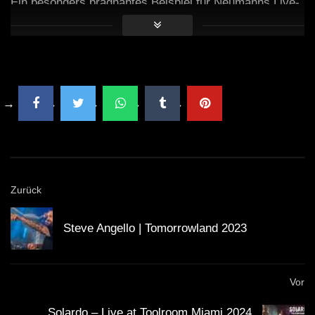
Ein besonders prägnantes Beispiel für Neumanns Live-
Performance ist sein Set beim
Fusion Festival
, bei dem
er trotz technischer Schwierigkeiten mit seinem
Eurorack-System improvisierte und das Publikum
begeisterte. Diese Fähigkeit zur Improvisation zeigt
nicht nur seine technische Kompetenz, sondern auch
seine Kreativität als Künstler.
Faktisches
Zurück
Das Eurorack-Format wurde 1995 populär,
Steve Angello | Tomorrowland 2023
nachdem Doepfer eine Vielzahl von Modulen im
Standardformat entwickelte.
Vor
Die Module können sowohl analoge als auch
Solardo – Live at Toolroom Miami 2024