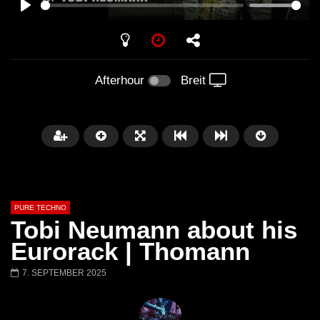
PLAY
Afterhour
Breit
PURE TECHNO
Tobi Neumann about his
Eurorack | Thomann
7. SEPTEMBER 2025
Später
01:31:35
01:53:01
Miss Djax – Cherry Moon –
Torsten Kanzler Abst