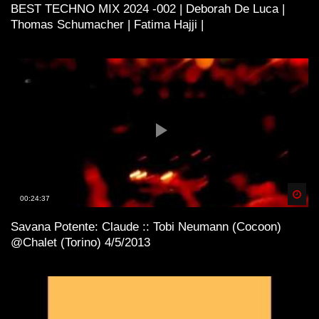
BEST TECHNO MIX 2024 -002 | Deborah De Luca |
Thomas Schumacher | Fatima Hajji |
Spä
00:24:37
Savana Potente: Claude :: Tobi Neumann (Cocoon)
@Chalet (Torino) 4/5/2013