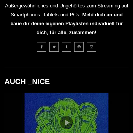
Neumann verwendet eine Kombination aus
Außergewöhnliches und Ungehörtes zum Streaming auf
traditionellen und modernen Musikstilen, von
Smartphones, Tablets und PCs.
Meld dich an und
Techno bis Ambient.
baue dir deine eigenen Playlisten individuell für
dich, für alle, zusammen!
Die Vielseitigkeit von Eurorack ermöglicht auch die
Verwendung in anderen Musikbereichen wie Film-
Score und Sounddesign.
Tobis Liebe zur Musik zeigt sich in seiner
AUCH _NICE
unermüdlichen Neugier und seinem Drang, neue
Klangmöglichkeiten zu erforschen.
Kritische Analyse
Trotz der vielen Vorteile, die Eurorack-Systeme bieten,