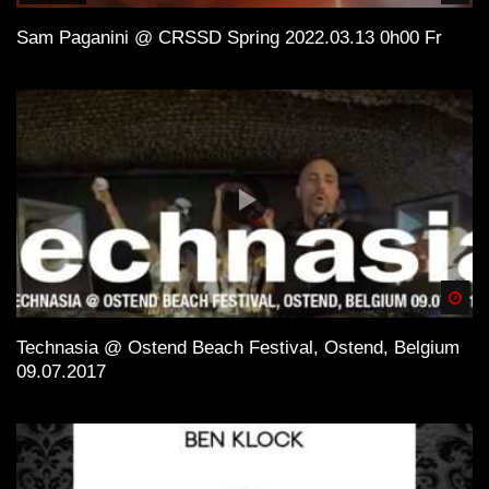
und wenn Du einen Plattespieler hast, kaufe die besten
Sam Paganini @ CRSSD Spring 2022.03.13 0h00 Fr
Tracks auf Vinyl!
Spä
Technasia @ Ostend Beach Festival, Ostend, Belgium
09.07.2017