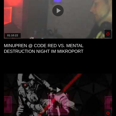
Spä
01:10:22
MINUPREN @ CODE RED VS. MENTAL
DESTRUCTION NIGHT IM MIKROPORT
Spä