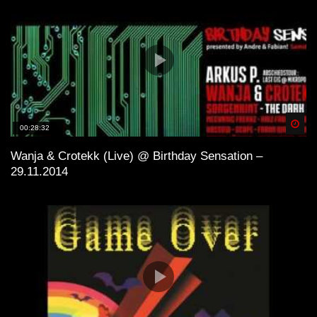
Spä
00:28:32
Wanja & Crotekk (Live) @ Birthday Sensation –
29.11.2014