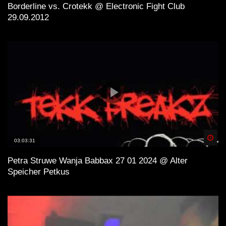
Borderline vs. Crotekk @ Electronic Fight Club
29.09.2012
Spä
03:03:31
Petra Struwe Wanja Babbax 27 01 2024 @ Alter
Speicher Petkus