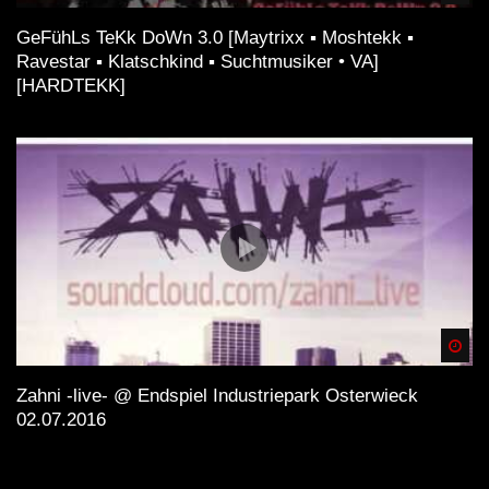
GeFühLs TeKk DoWn 3.0 [Maytrixx ▪ Moshtekk ▪
Ravestar ▪ Klatschkind ▪ Suchtmusiker • VA]
[HARDTEKK]
Spä
Zahni -live- @ Endspiel Industriepark Osterwieck
02.07.2016