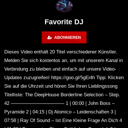
@ altes Militärgelände
◇Maytrixx◇Moshtek
Halberstadt 06.07.13 [HQ]
d◇Tieftekker◇Rave
!◇ [HARDTEKK]
Favorite DJ
ABONNIEREN
Dieses Video enthält 20 Titel verschiedener Künstler.
Melden Sie sich kostenlos an, um mit unserem Kanal in
Verbindung zu bleiben und einfach auf unsere Video-
Updates zuzugreifen! https://goo.gl/5gEi4h Tipp: Klicken
Sie auf die Uhrzeit und hören Sie Ihren Lieblingssong
Titelliste: The DeepHouse Borderline Selection – Step.
42 ——————————— 1 | 00:00 | John Boss –
Pyramide 2 | 04:15 | Dj Atomico – Leidenschaften 3 |
07:58 | Ray Of Sound – Ist Eine Kleine Frage An Dich 4