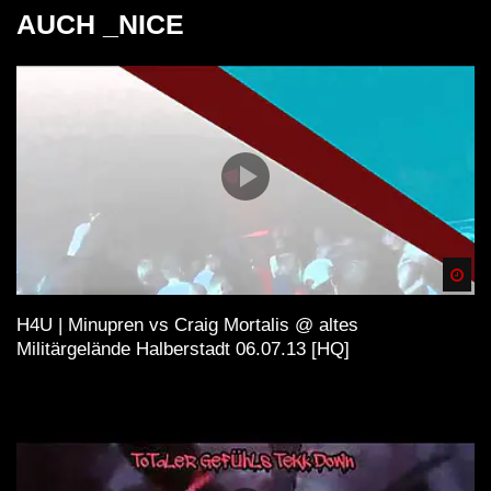
AUCH _NICE
Spä
H4U | Minupren vs Craig Mortalis @ altes
Militärgelände Halberstadt 06.07.13 [HQ]