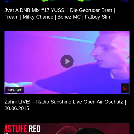
Jvst A DNB Mix #17 YUSSI | Die Gebrüder Brett |
Tream | Milky Chance | Bonez MC | Fatboy Slim
Spä
00:49:49
Zahni LIVE! – Radio Sunshine Live Open Air Oschatz |
20.06.2015