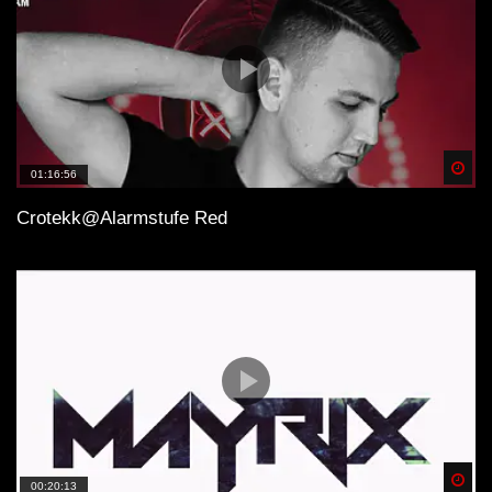
Spä
01:16:56
Crotekk@Alarmstufe Red
Spä
00:20:13