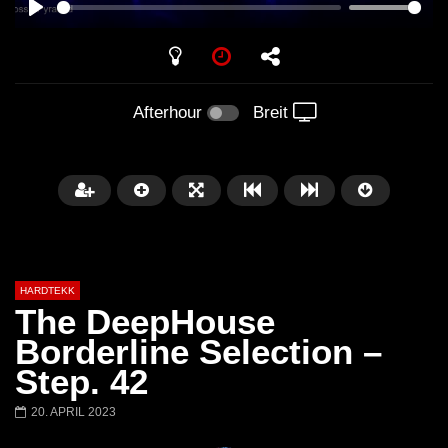
PLAY
Afterhour
Breit
HARDTEKK
The DeepHouse
Borderline Selection –
Step. 42
Später
00:52:44
20. APRIL 2023
H4U | Minupren vs Craig Mortalis
GeFühLs TeKk DoWn