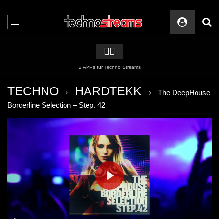
🏳️‍🌈
2 APPs für Techno Streams
TECHNO
HARDTEKK
The DeepHouse
Borderline Selection – Step. 42
PLAY