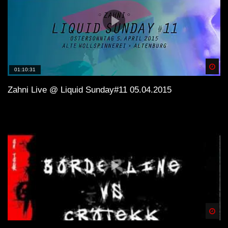
Spä
01:10:31
Zahni Live @ Liquid Sunday#11 05.04.2015
Spä