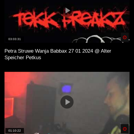
Spä
03:03:31
Petra Struwe Wanja Babbax 27 01 2024 @ Alter
Speicher Petkus
Spä
01:10:22