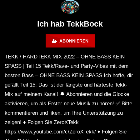
@ altes Militärgelände
◇Maytrixx◇Moshtek
Halberstadt 06.07.13 [HQ]
d◇Tieftekker◇Rave
!◇ [HARDTEKK]
Ich hab TekkBock
ABONNIEREN
TEKK / HARDTEKK MIX 2022 – OHNE BASS KEIN
SPASS | Teil 15 Tekk/Rave- und Party-Vibes mit dem
besten Bass – OHNE BASS KEIN SPASS Ich hoffe, dir
gefällt Teil 15: Das ist der längste und härteste Tekk-
Mix auf meinem Kanal! 🔔 Abonnieren und die Glocke
aktivieren, um als Erster neue Musik zu hören! ✅ Bitte
kommentieren und liken, um Ihre Unterstützung zu
zeigen! ♦ Folgen Sie ZeroXTekk
https://www.youtube.com/c/ZeroXTekk/ ♦ Folgen Sie