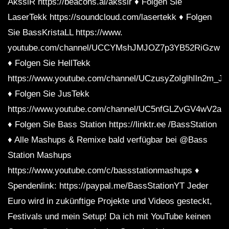
AkssiR https://beacons.ai/akssir ♦ Folgen Sie
LaserTekk https://soundcloud.com/lasertekk ♦ Folgen
Sie BassKristaLL https://www.
youtube.com/channel/UCCYMshJMJOZ7p3YB52RiGzw
♦ Folgen Sie HellTekk
https://www.youtube.com/channel/UCzusyZoIglhIln2m_J
♦ Folgen Sie JusTekk
https://www.youtube.com/channel/UC5nfGLZvGV4wV2
♦ Folgen Sie Bass Station https://linktr.ee /BassStation
♦ Alle Mashups & Remixe bald verfügbar bei @Bass
Station Mashups
https://www.youtube.com/c/bassstationmashups ♦
Spendenlink: https://paypal.me/BassStationYT Jeder
Euro wird in zukünftige Projekte und Videos gesteckt,
Festivals und mein Setup! Da ich mit YouTube keinen