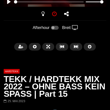
PLAY
Afterhour
Breit
HARDTEKK
TEKK / HARDTEKK MIX
2022 – OHNE BASS KEIN
SPASS | Part 15
Später
00:52:44
25. MAI 2023
H4U | Minupren vs Craig Mortalis
GeFühLs TeKk DoWn