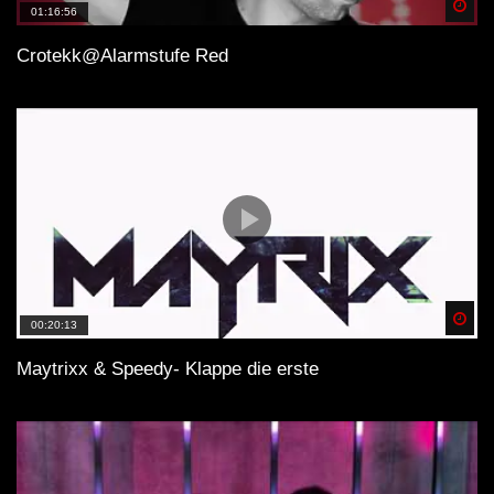
Spä
01:16:56
Crotekk@Alarmstufe Red
Spä
00:20:13
Maytrixx & Speedy- Klappe die erste