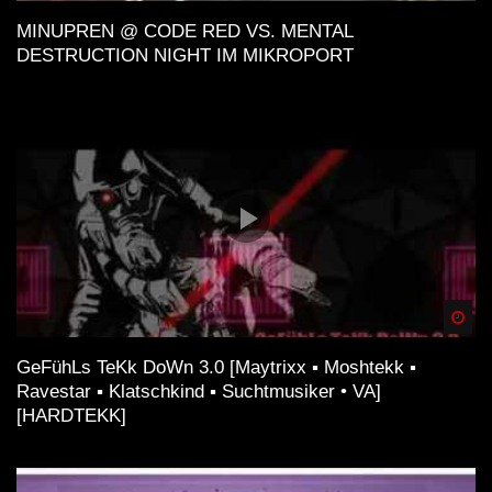
MINUPREN @ CODE RED VS. MENTAL
DESTRUCTION NIGHT IM MIKROPORT
Spä
GeFühLs TeKk DoWn 3.0 [Maytrixx ▪ Moshtekk ▪
Ravestar ▪ Klatschkind ▪ Suchtmusiker • VA]
[HARDTEKK]