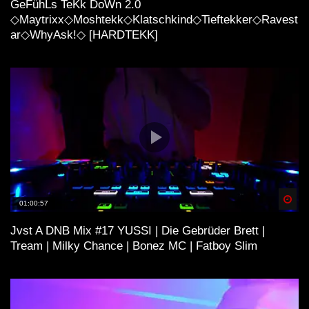
GeFühLs TeKk DoWn 2.0
◇Maytrixx◇Moshtekk◇Klatschkind◇Tieftekker◇Ravest
ar◇WhyAsk!◇ [HARDTEKK]
Spä
01:00:57
Jvst A DNB Mix #17 YUSSI | Die Gebrüder Brett |
Tream | Milky Chance | Bonez MC | Fatboy Slim