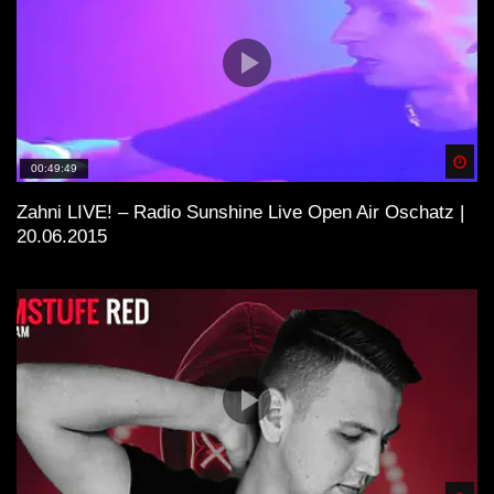
Spä
00:49:49
Zahni LIVE! – Radio Sunshine Live Open Air Oschatz |
20.06.2015