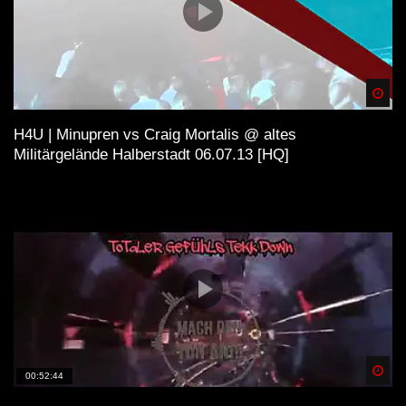
Spä
H4U | Minupren vs Craig Mortalis @ altes
Militärgelände Halberstadt 06.07.13 [HQ]
Spä
00:52:44