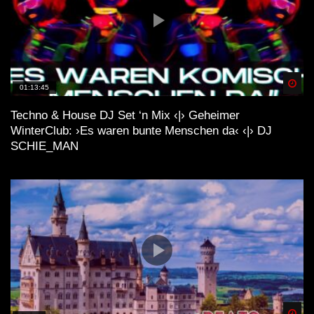
Spä
01:13:45
Techno & House DJ Set ‘n Mix ‹|› Geheimer
WinterClub: ›Es waren bunte Menschen da‹ ‹|› DJ
SCHIE_MAN
Spä