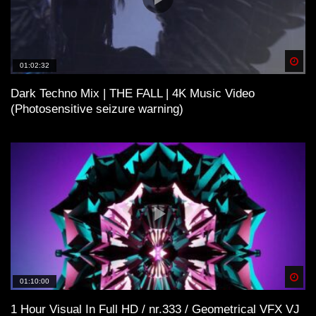
Spä
01:02:32
Dark Techno Mix | THE FALL | 4K Music Video
(Photosensitive seizure warning)
Anzeige
×
Spä
01:10:00
1 Hour Visual In Full HD / nr.333 / Geometrical VFX VJ