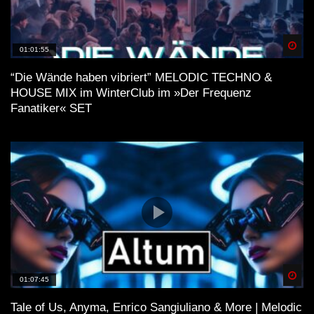
Spä
01:01:55
“Die Wände haben vibriert” MELODIC TECHNO &
HOUSE MIX im WinterClub im »Der Frequenz
Fanatiker« SET
Spä
01:07:45
Tale of Us, Anyma, Enrico Sangiuliano & More | Melodic