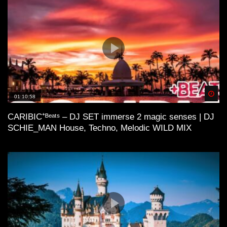
Spä
01:10:58
CARIBIC⁺ᴮᵉᵃᵗˢ – DJ SET immerse 2 magic senses | DJ
SCHIE_MAN House, Techno, Melodic WILD MIX