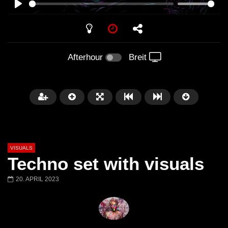
PLAY
Afterhour
Breit
VISUALS
Techno set with visuals
20. APRIL 2023
Später
01:20:20
01:02:33
Techno Mix December 2023
TECHNO HOUSE ME