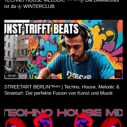
TECHNO HOUSE MELODIC ᵐⁱˣ ˢᵉᵗ ‹|› Die DÄMMUNG
ist da ‹|› WINTERCLUB
Spä
56:44
STREETART BERLIN⁺ᴮᵉᵃᵗˢ | Techno, House, Melodic &
Streetart: Die perfekte Fusion von Kunst und Musik