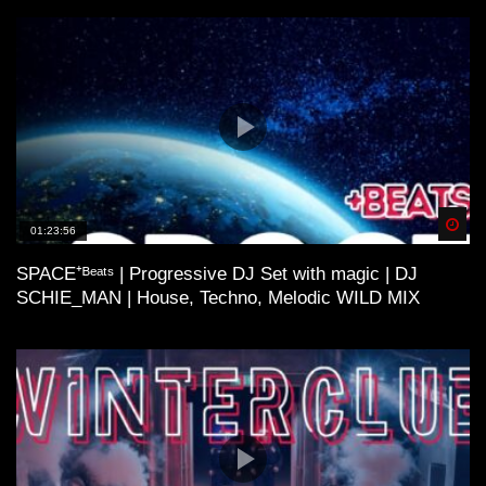
Spä
01:23:56
SPACE⁺ᴮᵉᵃᵗˢ | Progressive DJ Set with magic | DJ
SCHIE_MAN | House, Techno, Melodic WILD MIX