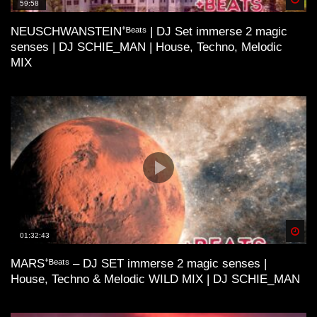
59:58
NEUSCHWANSTEIN⁺ᴮᵉᵃᵗˢ | DJ Set immerse 2 magic
senses | DJ SCHIE_MAN | House, Techno, Melodic
MIX
Spä
01:32:43
MARS⁺ᴮᵉᵃᵗˢ – DJ SET immerse 2 magic senses |
House, Techno & Melodic WILD MIX | DJ SCHIE_MAN