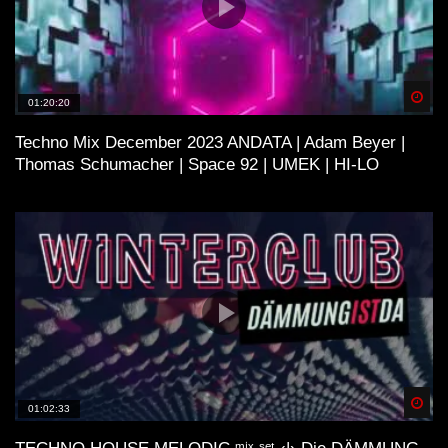
Spä
01:20:20
Techno Mix December 2023 ANDATA | Adam Beyer |
Thomas Schumacher | Space 92 | UMEK | HI-LO
Spä
01:02:33