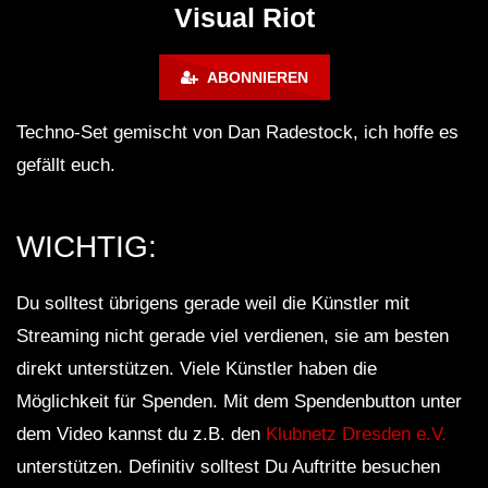
ANDATA | Adam Beyer | Thomas
ˢᵉᵗ ‹|› Die DÄMMUNG 
Visual Riot
Schumacher | Space 92 | UMEK |
WINTERCLUB
HI-LO
ABONNIEREN
Techno-Set gemischt von Dan Radestock, ich hoffe es
gefällt euch.
WICHTIG:
Du solltest übrigens gerade weil die Künstler mit
Streaming nicht gerade viel verdienen, sie am besten
direkt unterstützen. Viele Künstler haben die
Möglichkeit für Spenden. Mit dem Spendenbutton unter
dem Video kannst du z.B. den
Klubnetz Dresden e.V.
unterstützen. Definitiv solltest Du Auftritte besuchen