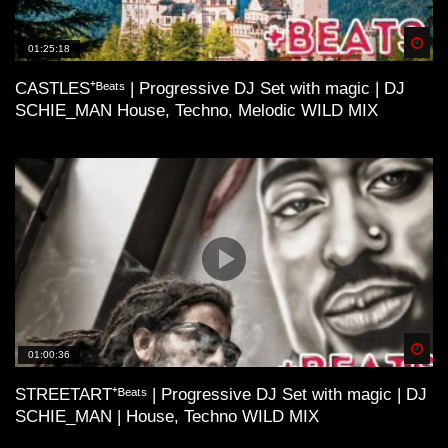
Spä
01:25:18
CASTLES⁺ᴮᵉᵃᵗˢ | Progressive DJ Set with magic | DJ
SCHIE_MAN House, Techno, Melodic WILD MIX
Spä
01:00:36
STREETART⁺ᴮᵉᵃᵗˢ | Progressive DJ Set with magic | DJ
SCHIE_MAN | House, Techno WILD MIX