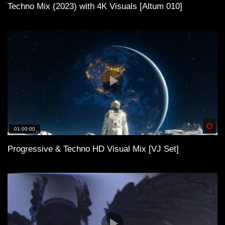
Techno Mix (2023) with 4K Visuals [Altum 010]
Spä
01:00:00
Progressive & Techno HD Visual Mix [VJ Set]