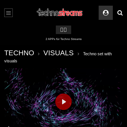
🏳️‍🌈
2 APPs für Techno Streams
TECHNO
VISUALS
Techno set with
visuals
PLAY