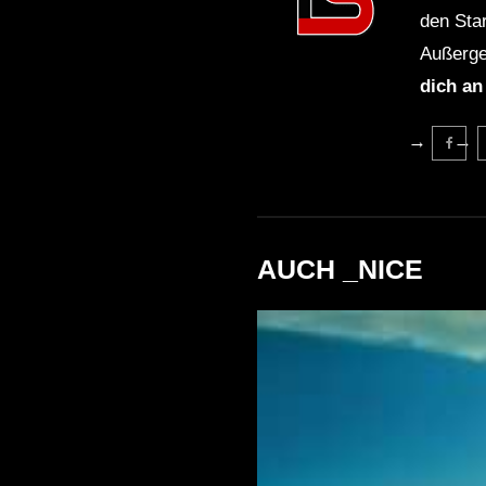
den Sta
Außerge
dich an
AUCH _NICE