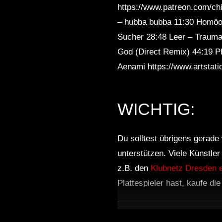
https://www.patreon.com/chi
Sleep
– hubba bubba 11:30 Homöomo
Sucher 28:48 Leer – Trauma
God (Direct Remix) 44:19 P
Aenami https://www.artstat
WICHTIG:
Du solltest übrigens gerade 
unterstützen. Viele Künstle
z.B. den
Klubnetz Dresden e
Plattespieler hast, kaufe di