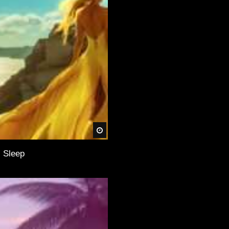
Später
, Sleep