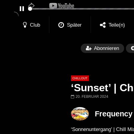
PAUSE
Club
Später
Teile(n)
Abonnieren
CHILLOUT
‘Sunset’ | Ch
20. FEBRUAR 2024
Später
01:02:49
Frequency 
Chillout Ibiza Lounge 2024 🍓
Lust. – Runaway
Calm & Relaxing Background
‘Sonnenuntergang’ | Chill Mi
Music 🍓 Chill, Study, Work,