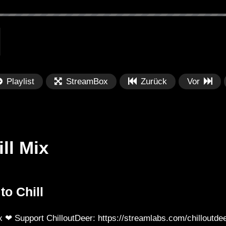
Playlist
StreamBox
Zurück
Vor
ill Mix
Später
Später
0
to Chill
Boeuv, joegarratt – Beauty in You
Ch
Ca
x ❤ Support ChilloutDeer: https://streamlabs.com/chilloutde
Mu