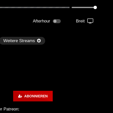
Afterhour
Breit
Weitere Streams
Später
1:07:24
ABONNIEREN
illout Ibiza Lounge 2024 🍓
Chillout Ibiza Lounge 202
lm & Relaxing Background
Calm & Relaxing Backgr
er Patreon:
sic 🍓 Chill, Study, Work,
Music 🍓 Chill, Study, Wo