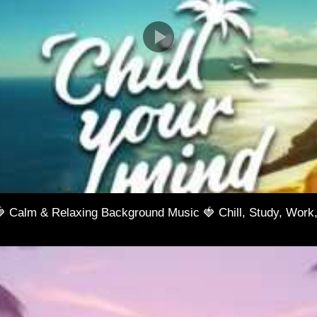
🍓 Calm & Relaxing Background Music 🍓 Chill, Study, Work