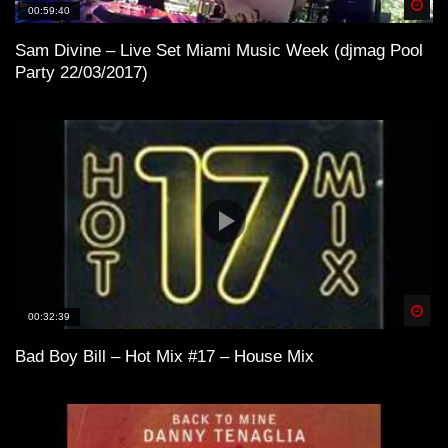
Spä
00:59:40
Sam Divine – Live Set Miami Music Week (djmag Pool
Party 22/03/2017)
Spä
00:32:39
Bad Boy Bill – Hot Mix #17 – House Mix