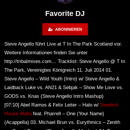
Maravilla @ Tecate Pal Norte
HOUSE SET) @ JA
2023 Monterrey NL 3 31 23
Favorite DJ
ABONNIEREN
Steve Angello führt Live at T In The Park Scotland vor.
Weitere Informationen finden Sie unter
http://tribalmixes.com… Tracklist: Steve Angello @ T In
The Park, Vereinigtes Königreich 11. Juli 2014 01.
Steve Angello – Wild Youth (Intro) w/ Steve Angello &
Laidback Luke vs. AN21 & Sebjak – Show Me Love vs.
GODS vs. Knas (Steve Angello Intro Mashup)
[07:10] Abel Ramos & Felix Leiter – Halo w/
Swedish
House Mafia
feat. Pharrell – One (Your Name)
(Acappella) 03. Michael Brun vs. Eurythmics – Zenith