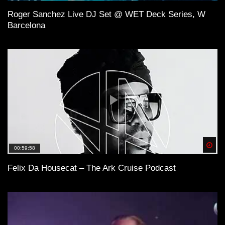
Roger Sanchez Live DJ Set @ WET Deck Series, W
Barcelona
Spä
00:59:58
Felix Da Housecat – The Ark Cruise Podcast