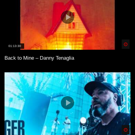
Spä
01:13:30
Back to Mine – Danny Tenaglia
Spä