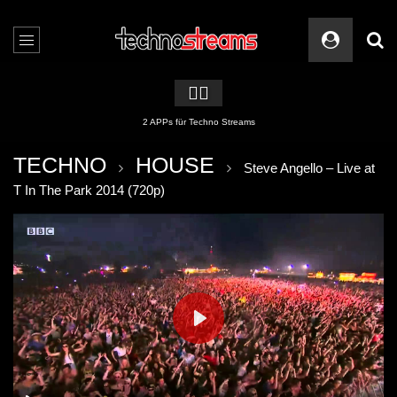
🏳️‍🌈
2 APPs für Techno Streams
TECHNO
HOUSE
Steve Angello – Live at
T In The Park 2014 (720p)
PLAY