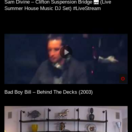
Sam Divine – Clifton Suspension Bridge 🌉 (Live
Summer House Music DJ Set) #LiveStream
Spä
Bad Boy Bill – Behind The Decks (2003)