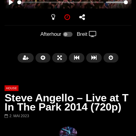
PLAY
Afterhour
Breit
HOUSE
Steve Angello – Live at T
In The Park 2014 (720p)
2. MAI 2023
Später
00:20:23
Honey Dijon- Escenario Villa
DENNIS FERRER (T