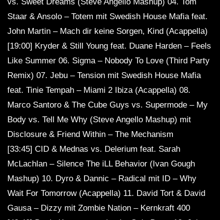
vs. Sweet Dreams (Steve Angello Mashup) 04. Tom
Staar & Ansolo – Totem mit Swedish House Mafia feat.
John Martin – Mach dir keine Sorgen, Kind (Acappella)
[19:00] Kryder & Still Young feat. Duane Harden – Feels
Like Summer 06. Sigma – Nobody To Love (Third Party
Remix) 07. Jebu – Tension mit Swedish House Mafia
feat. Tinie Tempah – Miami 2 Ibiza (Acappella) 08.
Marco Santoro & The Cube Guys vs. Supermode – My
Body vs. Tell Me Why (Steve Angello Mashup) mit
Disclosure & Friend Within – The Mechanism
[33:45] CID & Mednas vs. Delerium feat. Sarah
McLachlan – Silence The iLL Behavior (Ivan Gough
Mashup) 10. Dyro & Dannic – Radical mit ID – Why
Wait For Tomorrow (Acappella) 11. David Tort & David
Gausa – Dizzy mit Zombie Nation – Kernkraft 400