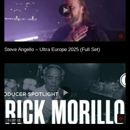
Spä
Steve Angello – Ultra Europe 2025 (Full Set)
Spä
01:07:13