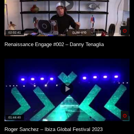
Spä
02:02:41
Renaissance Engage #002 – Danny Tenaglia
Spä
01:44:40
Roger Sanchez – Ibiza Global Festival 2023