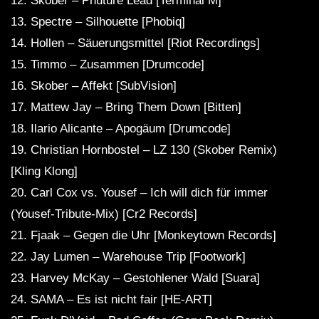
12. Skober – Phuture Lead [Terminal M]
13. Spectre – Silhouette [Phobiq]
14. Hollen – Säuerungsmittel [Riot Recordings]
15. Timmo – Zusammen [Drumcode]
16. Skober – Affekt [SubVision]
17. Mattew Jay – Bring Them Down [Bitten]
18. Ilario Alicante – Apogäum [Drumcode]
19. Christian Hornbostel – LZ 130 (Skober Remix)
[Kling Klong]
20. Carl Cox vs. Yousef – Ich will dich für immer
(Yousef-Tribute-Mix) [Cr2 Records]
21. Fjaak – Gegen die Uhr [Monkeytown Records]
22. Jay Lumen – Warehouse Trip [Footwork]
23. Harvey McKay – Gestohlener Wald [Suara]
24. SAMA – Es ist nicht fair [HE-ART]