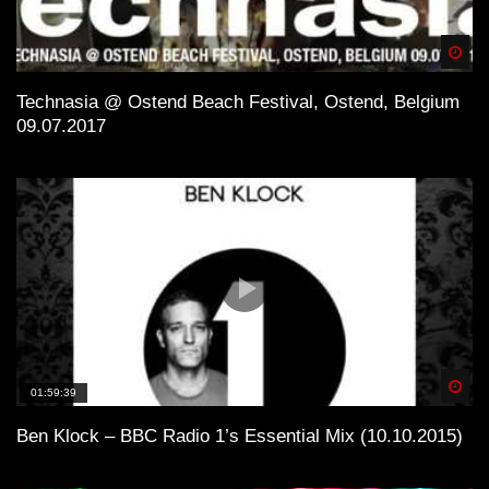
Spä
Technasia @ Ostend Beach Festival, Ostend, Belgium
09.07.2017
Spä
01:59:39
Ben Klock – BBC Radio 1’s Essential Mix (10.10.2015)