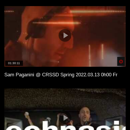
Spä
01:30:11
Sam Paganini @ CRSSD Spring 2022.03.13 0h00 Fr