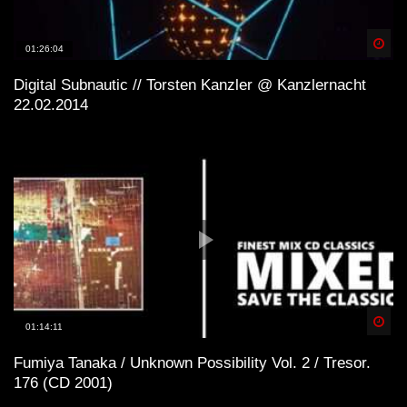
Spä
01:26:04
Digital Subnautic // Torsten Kanzler @ Kanzlernacht
22.02.2014
Spä
01:14:11
Fumiya Tanaka / Unknown Possibility Vol. 2 / Tresor.
176 (CD 2001)