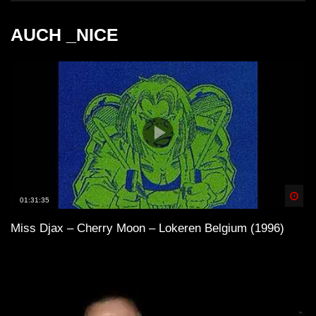
AUCH _NICE
Spä
01:31:35
Miss Djax – Cherry Moon – Lokeren Belgium (1996)