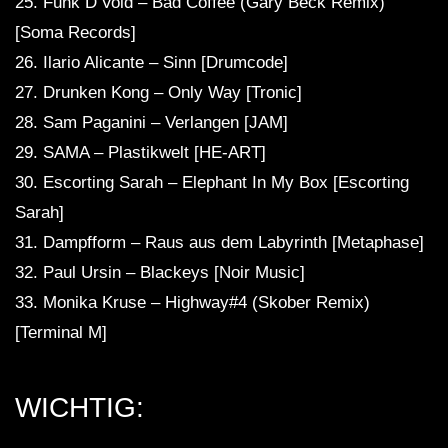
25. Funk D’Void – Bad Coffee (Gary Beck Remix)
[Soma Records]
26. Ilario Alicante – Sinn [Drumcode]
27. Drunken Kong – Only Way [Tronic]
28. Sam Paganini – Verlangen [JAM]
29. SAMA – Plastikwelt [HE-ART]
30. Escorting Sarah – Elephant In My Box [Escorting
Sarah]
31. Dampfform – Raus aus dem Labyrinth [Metaphase]
32. Paul Ursin – Blackeys [Noir Music]
33. Monika Kruse – Highway#4 (Skober Remix)
[Terminal M]
WICHTIG: