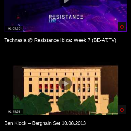
Spä
01:05:30
Technasia @ Resistance Ibiza: Week 7 (BE-AT.TV)
Spä
01:45:58
Ben Klock – Berghain Set 10.08.2013