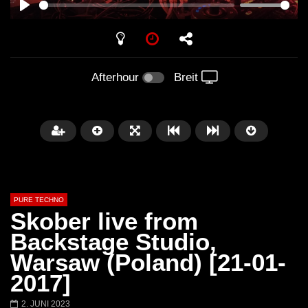
PLAY
Afterhour
Breit
PURE TECHNO
Skober live from
Backstage Studio,
Warsaw (Poland) [21-01-
Später
01:31:35
01:53:01
2017]
Miss Djax – Cherry Moon –
Torsten Kanzler Abst
2. JUNI 2023