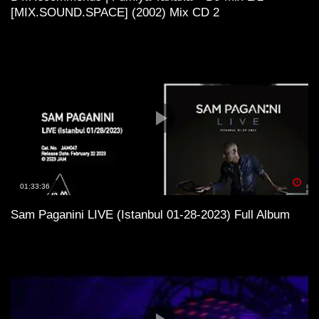
[MIX.SOUND.SPACE] (2002) Mix CD 2
Spä
01:33:36
Sam Paganini LIVE (Istanbul 01-28-2023) Full Album