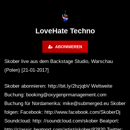
Lokeren Belgium (1996)
17.06.2013
LoveHate Techno
ABONNIEREN
Skober live aus dem Backstage Studio, Warschau
(Polen) [21-01-2017]
Skober abonnieren: http://bit.ly/2hzjqbV Weltweite
Buchung: booking@oxygenprmanagement.com
Buchung für Nordamerika: mike@submerged.eu Skober
folgen: Facebook: http://www.facebook.com/SkoberDj
Soundcloud: http: //soundcloud.com/skober Beatport:
http://classic.beatport.com/artist/skober/82820 Twitter: