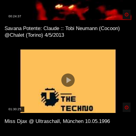
Spä
00:24:37
Savana Potente: Claude :: Tobi Neumann (Cocoon)
@Chalet (Torino) 4/5/2013
Spä
01:30:25
Miss Djax @ Ultraschall, München 10.05.1996