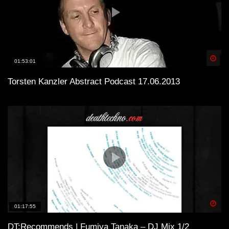
Spä
01:53:01
Torsten Kanzler Abstract Podcast 17.06.2013
Spä
01:17:55
DT:Recommends | Fumiya Tanaka – DJ Mix 1/2