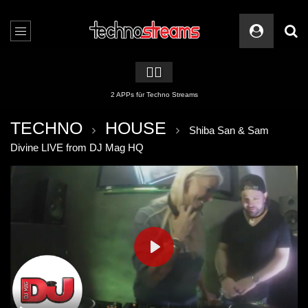
🏳️‍🌈
2 APPs für Techno Streams
TECHNO
HOUSE
Shiba San & Sam
Divine LIVE from DJ Mag HQ
PLAY