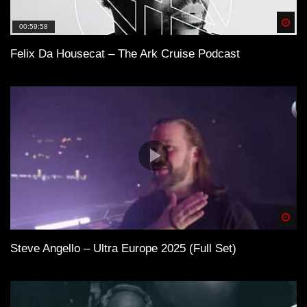
Spä
00:59:58
Felix Da Housecat – The Ark Cruise Podcast
Spä
Steve Angello – Ultra Europe 2025 (Full Set)