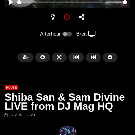
PLAY
Afterhour
Breit
HOUSE
Shiba San & Sam Divine
LIVE from DJ Mag HQ
27. APRIL 2023
Später
00:20:23
Honey Dijon- Escenario Villa
DENNIS FERRER (T