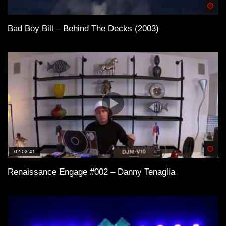
Spä
Bad Boy Bill – Behind The Decks (2003)
Spä
02:02:41
Renaissance Engage #002 – Danny Tenaglia