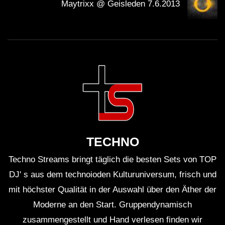
Maytrixx @ Geisleden 7.6.2013
WICHTIG:
Du solltest übrigens gerade weil die Künstler mit
Streaming nicht gerade viel verdienen, sie am besten
direkt unterstützen. Viele Künstler haben die
Möglichkeit für Spenden. Mit dem Spendenbutton unter
dem Video kannst du z.B. den
Klubnetz Dresden e.V.
unterstützen. Definitiv solltest Du Auftritte besuchen
TECHNO
und wenn Du einen Plattespieler hast, kaufe die besten
Techno Streams bringt täglich die besten Sets von TOP
Tracks auf Vinyl
!
DJ' s aus dem technoioden Kulturuniversum, frisch und
mit höchster Qualität in der Auswahl über den Äther der
Moderne an den Start. Gruppendynamisch
zusammengestellt und Hand verlesen finden wir