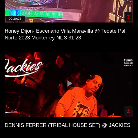
Spä
00:20:23
Honey Dijon- Escenario Villa Maravilla @ Tecate Pal
Norte 2023 Monterrey NL 3 31 23
Spä
DENNIS FERRER (TRIBAL HOUSE SET) @ JACKIES