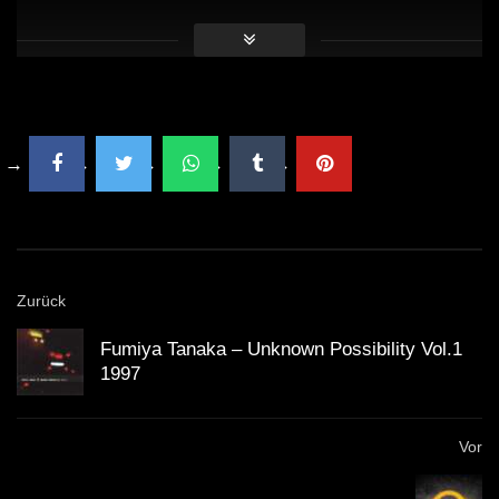
strahlt Sam Divine hell als wahres Beispiel für Fleiß.
Sie ist die Verkörperung von jemandem, der solche
Eigenschaften wirklich besitzt, und dies zeigt sich in
ihren unzähligen Errungenschaften in so kurzer Zeit.
Ihre unübertroffene Arbeitsmoral zeigt sich in ihren
animierten und geschickten DJ-Sets, die ihr weiterhin
eine ständig wachsende treue Fangemeinde bescheren.
Sie ist in unseren Augen eine Ikone der Inspiration
dafür, was Sie erreichen können, wenn Sie Ihr Herz in
Zurück
etwas stecken, das Sie lieben. Website:
http://www.djmag.com Top 100 DJs:
Fumiya Tanaka ‎– Unknown Possibility Vol.1
1997
http://www.djmag.com/top100djs Facebook:
http://on.fb.me/1tr9sNh Twitter: http://bit.ly/1AxeMR6
Vor
Google+: http://bit.ly/1k6xlq5 SoundCloud:
http://bit.ly/1pE3QIU Mixcloud: http://bit.ly/UK6i8