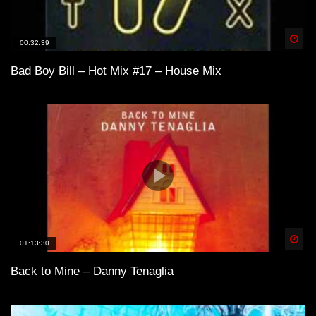
Spä
00:32:39
Bad Boy Bill – Hot Mix #17 – House Mix
Spä
01:13:30
Back to Mine – Danny Tenaglia