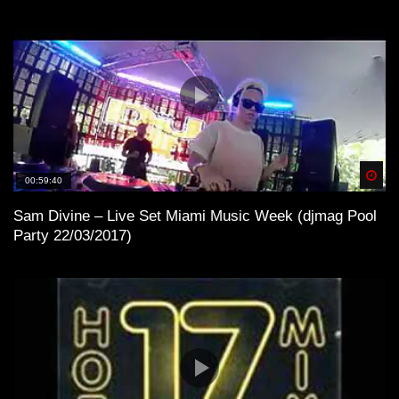
Spä
00:59:40
Sam Divine – Live Set Miami Music Week (djmag Pool
Party 22/03/2017)