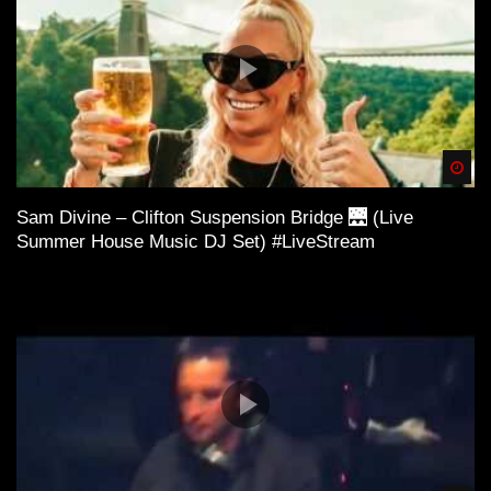
Spä
Sam Divine – Clifton Suspension Bridge 🌉 (Live
Summer House Music DJ Set) #LiveStream