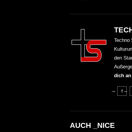
TEC
Techno 
Kulturu
den Sta
Außerge
dich an
AUCH _NICE