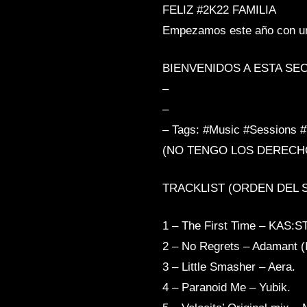
FELIZ #2K22 FAMILIA
HI-LO
Empezamos este año con una
BIENVENIDOS A ESTA SE
–
–
– Tags: #Music #Sessions #
(NO TENGO LOS DERECHO
TRACKLIST (ORDEN DEL 
1 – The First Time – KAS:ST
2 – No Regrets – Adamant (I
3 – Little Smasher – Aera.
4 – Paranoid Me – Yubik.