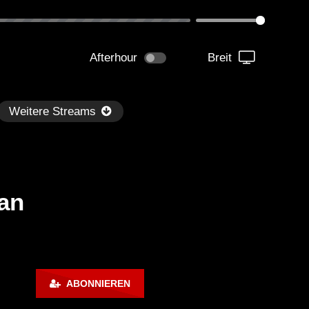
Afterhour
Breit
Weitere Streams
an
Später
6:44
59:58
REETART BERLIN⁺ᴮᵉᵃᵗˢ |
NEUSCHWANSTEIN⁺ᴮᵉᵃᵗˢ 
ABONNIEREN
chno, House, Melodic &
Set immerse 2 magic sen
reetart: Die perfekte Fusion von
SCHIE_MAN | House, Tec