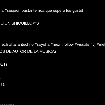
SCHIE_MAN
Ku
 #session bastante rica que espero les guste!
CCION SHIQUILLO@S
Tech #Italiantechno #soysha #mex #follow #visuals #vj #me
S DE AUTOR DE LA MUSICA)
SET)
.
T).