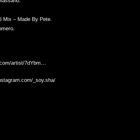
 Massano.
nal Mix – Made By Pete.
Romero.
fy.com/artist/7dYbm…
stagram.com/_soy.sha/