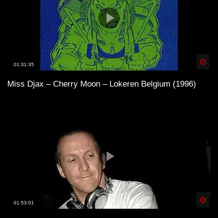
Spä
01:31:35
Miss Djax – Cherry Moon – Lokeren Belgium (1996)
Spä
01:53:01