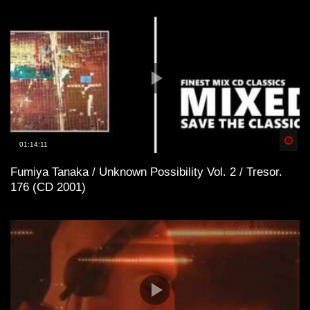
Spä
01:14:11
Fumiya Tanaka / Unknown Possibility Vol. 2 / Tresor.
176 (CD 2001)