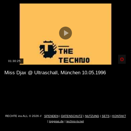
Spä
01:30:25
Miss Djax @ Ultraschall, München 10.05.1996
RECHTE ins ALL © 2026 //
SPENDEN
|
DATENSCHUTZ
|
NUTZUNG
|
SETS
|
KONTAKT
|
topgras.de
|
techno-tv.net