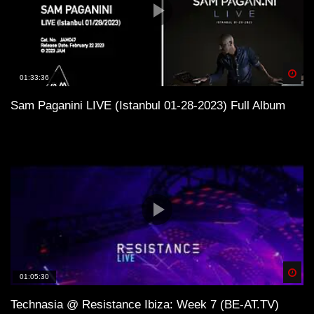
Spä
01:33:36
Sam Paganini LIVE (Istanbul 01-28-2023) Full Album
Spä
01:05:30
Technasia @ Resistance Ibiza: Week 7 (BE-AT.TV)