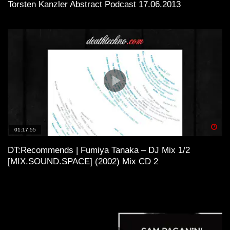
Torsten Kanzler Abstract Podcast 17.06.2013
Spä
01:17:55
DT:Recommends | Fumiya Tanaka – DJ Mix 1/2
[MIX.SOUND.SPACE] (2002) Mix CD 2