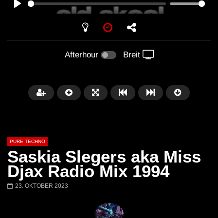
PLAY
Afterhour
Breit
PURE TECHNO
Saskia Slegers aka Miss
Djax Radio Mix 1994
23. OKTOBER 2023
Später
01:31:35
01:53:01
Miss Djax – Cherry Moon –
Torsten Kanzler Abst