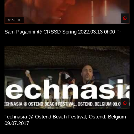
Spä
01:30:11
Sam Paganini @ CRSSD Spring 2022.03.13 0h00 Fr
Spä
Technasia @ Ostend Beach Festival, Ostend, Belgium
09.07.2017