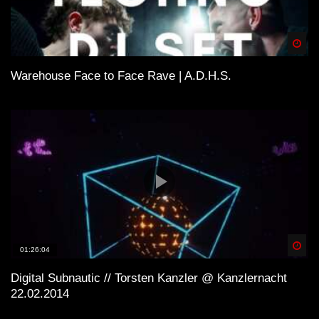
Spä
Warehouse Face to Face Rave | A.D.H.S.
Spä
01:26:04
Digital Subnautic // Torsten Kanzler @ Kanzlernacht
22.02.2014