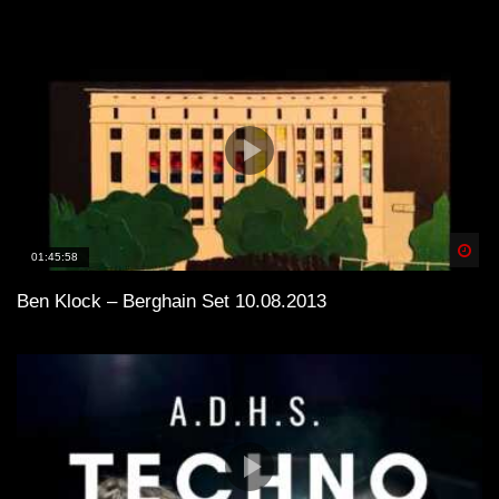
Spä
01:45:58
Ben Klock – Berghain Set 10.08.2013