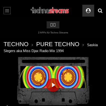
🏳️‍🌈
2 APPs für Techno Streams
TECHNO
PURE TECHNO
Saskia
Slegers aka Miss Djax Radio Mix 1994
PLAY