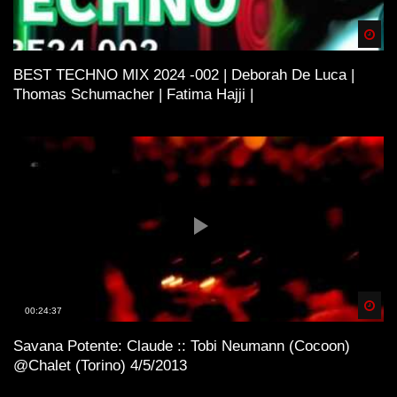
Spä
BEST TECHNO MIX 2024 -002 | Deborah De Luca |
Thomas Schumacher | Fatima Hajji |
Spä
00:24:37
Savana Potente: Claude :: Tobi Neumann (Cocoon)
@Chalet (Torino) 4/5/2013