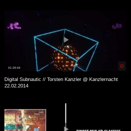
Spä
01:26:04
Digital Subnautic // Torsten Kanzler @ Kanzlernacht
22.02.2014