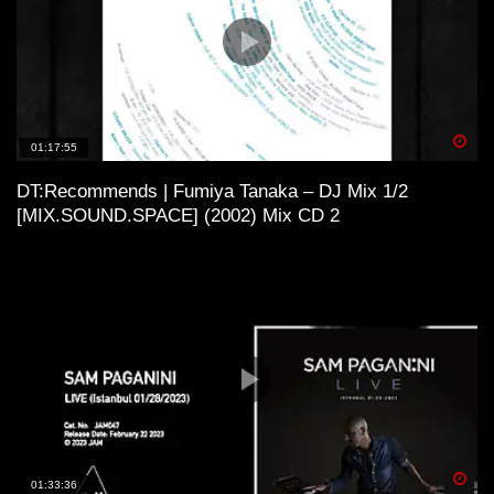
Spä
01:17:55
DT:Recommends | Fumiya Tanaka – DJ Mix 1/2
[MIX.SOUND.SPACE] (2002) Mix CD 2
Spä
01:33:36