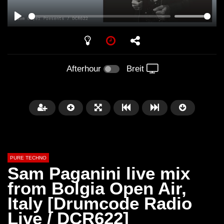
PLAY
Afterhour
Breit
PURE TECHNO
Sam Paganini live mix
from Bolgia Open Air,
Italy [Drumcode Radio
Später
01:31:35
01:53:01
Live / DCR622]