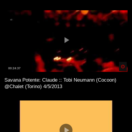
Spä
00:24:37
Savana Potente: Claude :: Tobi Neumann (Cocoon)
@Chalet (Torino) 4/5/2013