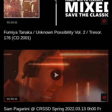
Spä
01:14:11
Fumiya Tanaka / Unknown Possibility Vol. 2 / Tresor.
176 (CD 2001)
Spä
01:30:11
Sam Paganini @ CRSSD Spring 2022.03.13 0h00 Fr