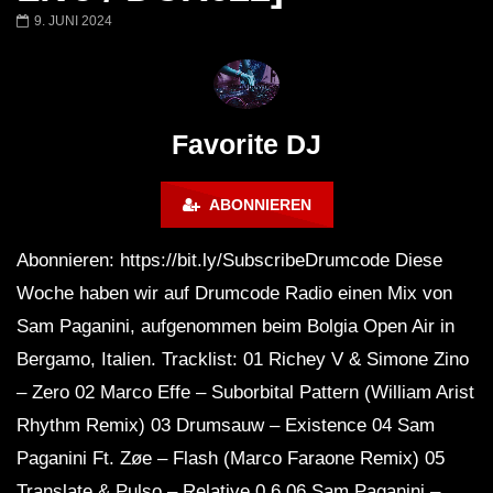
Miss Djax – Cherry Moon –
Torsten Kanzler Abst
9. JUNI 2024
Lokeren Belgium (1996)
17.06.2013
Favorite DJ
ABONNIEREN
Abonnieren: https://bit.ly/SubscribeDrumcode Diese
Woche haben wir auf Drumcode Radio einen Mix von
Sam Paganini, aufgenommen beim Bolgia Open Air in
Bergamo, Italien. Tracklist: 01 Richey V & Simone Zino
– Zero 02 Marco Effe – Suborbital Pattern (William Arist
Rhythm Remix) 03 Drumsauw – Existence 04 Sam
Paganini Ft. Zøe – Flash (Marco Faraone Remix) 05
Translate & Pulso – Relative 0.6 06 Sam Paganini –