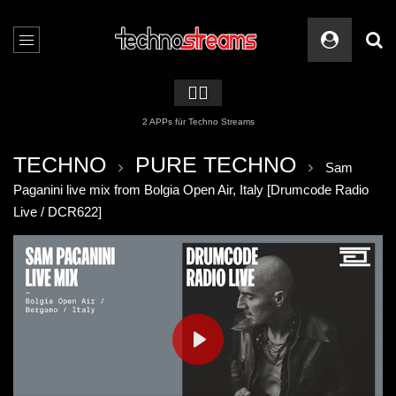
🏳️‍🌈
2 APPs für Techno Streams
TECHNO
PURE TECHNO
Sam
Paganini live mix from Bolgia Open Air, Italy [Drumcode Radio
Live / DCR622]
PLAY