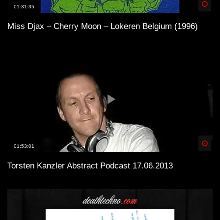
Spä
01:31:35
Miss Djax – Cherry Moon – Lokeren Belgium (1996)
Spä
01:53:01
Torsten Kanzler Abstract Podcast 17.06.2013