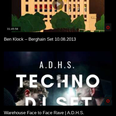
Spä
01:45:58
Ben Klock – Berghain Set 10.08.2013
Spä
Warehouse Face to Face Rave | A.D.H.S.