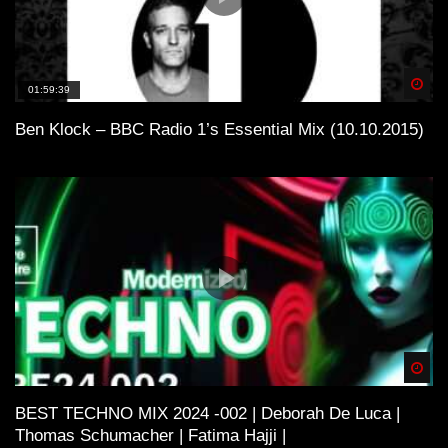
Spä
01:59:39
Ben Klock – BBC Radio 1’s Essential Mix (10.10.2015)
Spä
BEST TECHNO MIX 2024 -002 | Deborah De Luca |
Thomas Schumacher | Fatima Hajji |