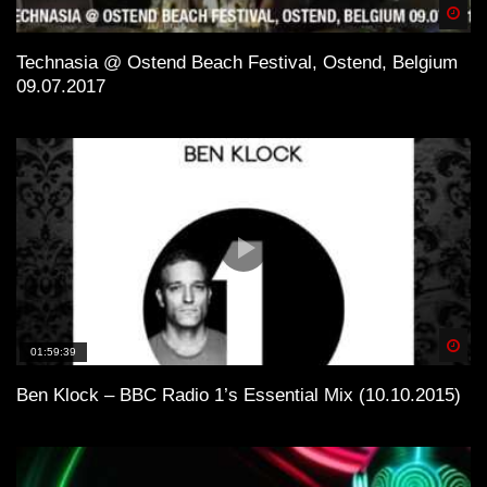
Spä
Technasia @ Ostend Beach Festival, Ostend, Belgium
09.07.2017
Spä
01:59:39
Ben Klock – BBC Radio 1’s Essential Mix (10.10.2015)