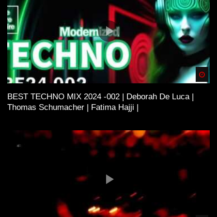
Spä
BEST TECHNO MIX 2024 -002 | Deborah De Luca |
Thomas Schumacher | Fatima Hajji |