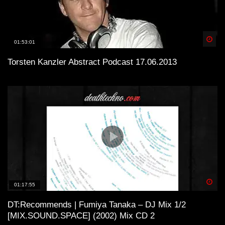
Spä
01:53:01
Torsten Kanzler Abstract Podcast 17.06.2013
Spä
01:17:55
DT:Recommends | Fumiya Tanaka – DJ Mix 1/2
[MIX.SOUND.SPACE] (2002) Mix CD 2