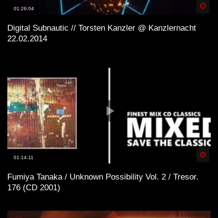
Spä
01:26:04
Digital Subnautic // Torsten Kanzler @ Kanzlernacht
22.02.2014
Spä
01:14:11
Fumiya Tanaka / Unknown Possibility Vol. 2 / Tresor.
176 (CD 2001)