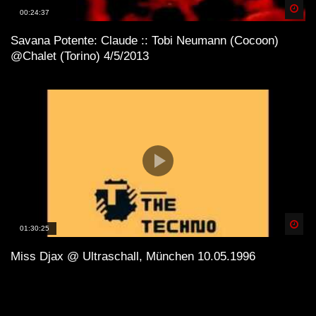
Spä
00:24:37
Savana Potente: Claude :: Tobi Neumann (Cocoon)
@Chalet (Torino) 4/5/2013
Spä
01:30:25
Miss Djax @ Ultraschall, München 10.05.1996