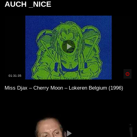
AUCH _NICE
Spä
01:31:35
Miss Djax – Cherry Moon – Lokeren Belgium (1996)