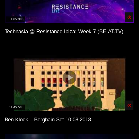
Spä
01:05:30
Technasia @ Resistance Ibiza: Week 7 (BE-AT.TV)
Spä
01:45:58
Ben Klock – Berghain Set 10.08.2013