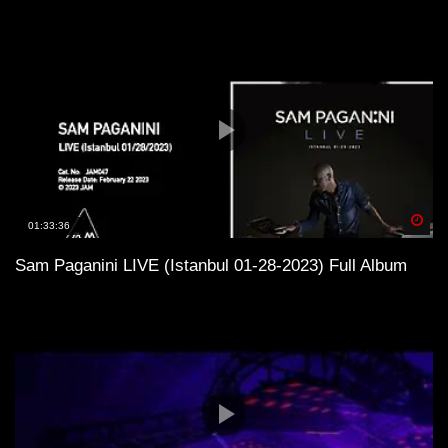
Spä
01:33:36
Sam Paganini LIVE (Istanbul 01-28-2023) Full Album