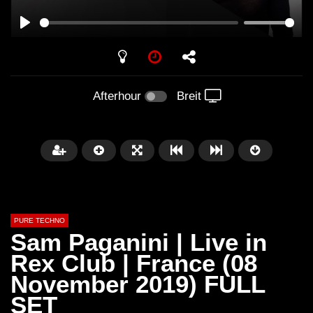
PLAY
Afterhour
Breit
PURE TECHNO
Sam Paganini | Live in
Rex Club | France (08
November 2019) FULL
Später
01:31:35
01:53:01
SET