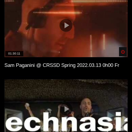
Spä
01:30:11
Sam Paganini @ CRSSD Spring 2022.03.13 0h00 Fr