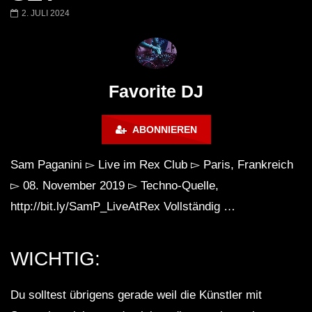
Miss Djax – Cherry Moon –
Torsten Kanzler Abst
2. JULI 2024
Lokeren Belgium (1996)
17.06.2013
Favorite DJ
ABONNIEREN
Sam Paganini ▻ Live im Rex Club ▻ Paris, Frankreich
▻ 08. November 2019 ▻ Techno-Quelle,
http://bit.ly/SamP_LiveAtRex Vollständig …
WICHTIG:
Du solltest übrigens gerade weil die Künstler mit