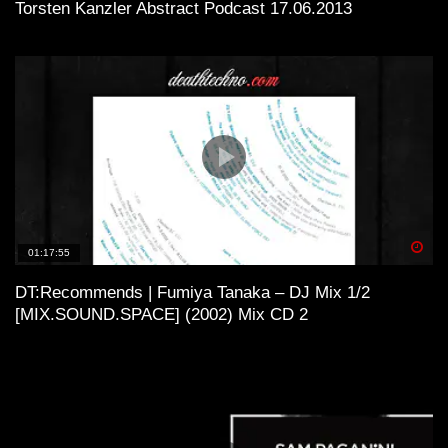
Torsten Kanzler Abstract Podcast 17.06.2013
Spä
01:17:55
DT:Recommends | Fumiya Tanaka – DJ Mix 1/2
[MIX.SOUND.SPACE] (2002) Mix CD 2