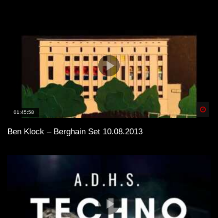
Spä
01:45:58
Ben Klock – Berghain Set 10.08.2013