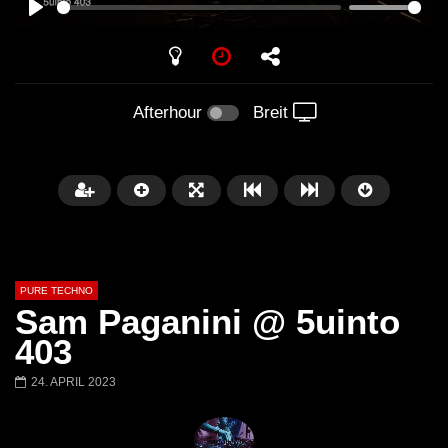
PLAY
Afterhour
Breit
PURE TECHNO
Sam Paganini @ 5uinto
403
24. APRIL 2023
Später
01:31:35
01:53:01
Miss Djax – Cherry Moon –
Torsten Kanzler Abst