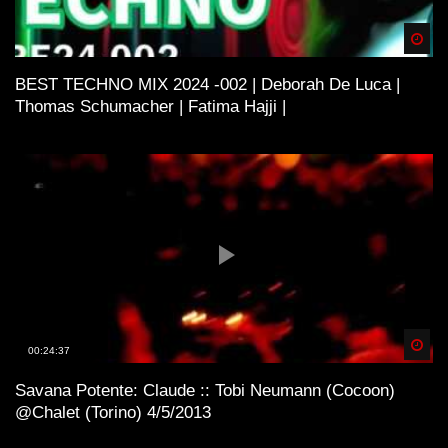
Spä
BEST TECHNO MIX 2024 -002 | Deborah De Luca |
Thomas Schumacher | Fatima Hajji |
Spä
00:24:37
Savana Potente: Claude :: Tobi Neumann (Cocoon)
@Chalet (Torino) 4/5/2013