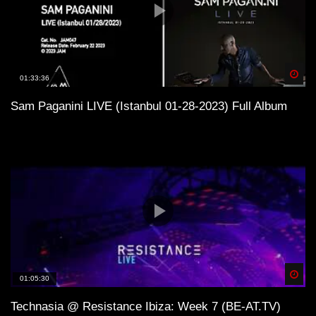
Spä
01:33:36
Sam Paganini LIVE (Istanbul 01-28-2023) Full Album
Spä
01:05:30
Technasia @ Resistance Ibiza: Week 7 (BE-AT.TV)