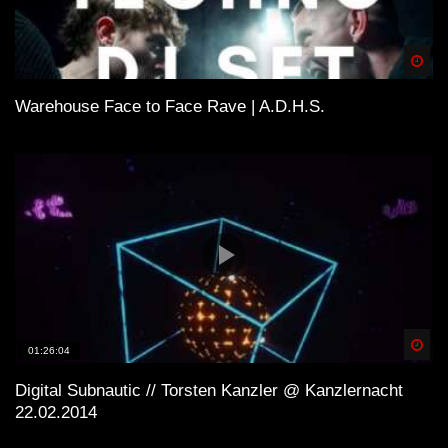
Spä
Warehouse Face to Face Rave | A.D.H.S.
Spä
01:26:04
Digital Subnautic // Torsten Kanzler @ Kanzlernacht
22.02.2014