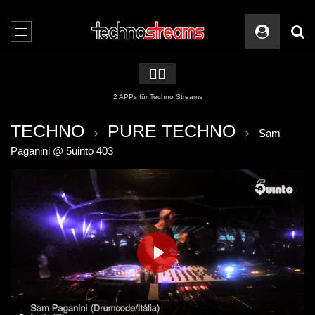
🏳️‍🌈
2 APPs für Techno Streams
TECHNO
PURE TECHNO
Sam
Paganini @ 5uinto 403
PLAY