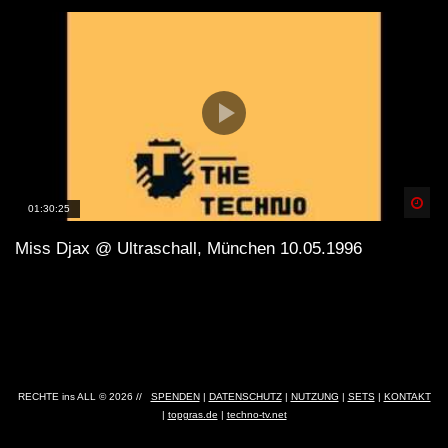
Spä
01:30:25
Miss Djax @ Ultraschall, München 10.05.1996
RECHTE ins ALL © 2026 //
SPENDEN
|
DATENSCHUTZ
|
NUTZUNG
|
SETS
|
KONTAKT
|
topgras.de
|
techno-tv.net