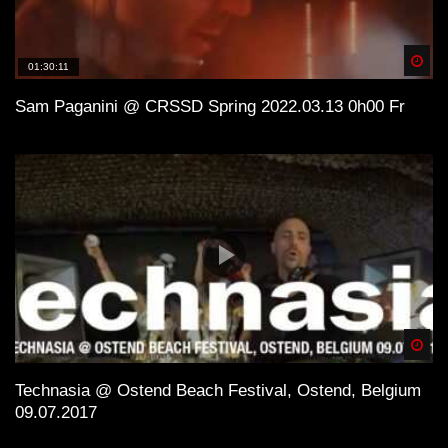
Spä
01:30:11
Sam Paganini @ CRSSD Spring 2022.03.13 0h00 Fr
Spä
Technasia @ Ostend Beach Festival, Ostend, Belgium
09.07.2017