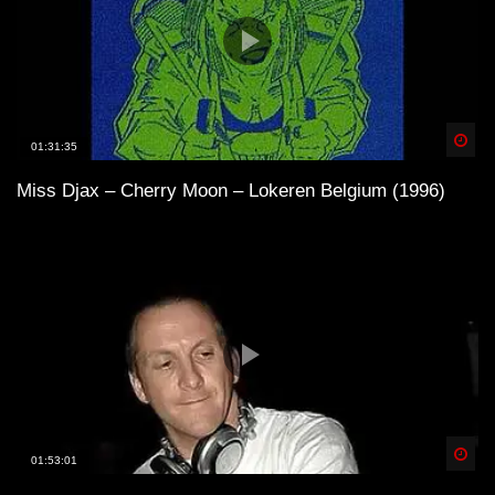
Spä
01:31:35
Miss Djax – Cherry Moon – Lokeren Belgium (1996)
Spä
01:53:01