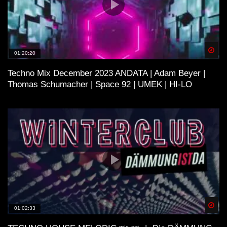
Spä
01:20:20
Techno Mix December 2023 ANDATA | Adam Beyer |
Thomas Schumacher | Space 92 | UMEK | HI-LO
Spä
01:02:33