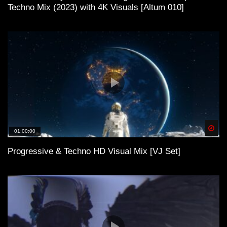
Techno Mix (2023) with 4K Visuals [Altum 010]
Spä
01:00:00
Progressive & Techno HD Visual Mix [VJ Set]