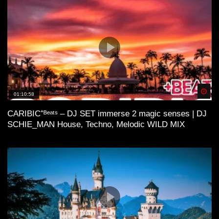
Spä
01:10:58
CARIBIC⁺ᴮᵉᵃᵗˢ – DJ SET immerse 2 magic senses | DJ
SCHIE_MAN House, Techno, Melodic WILD MIX