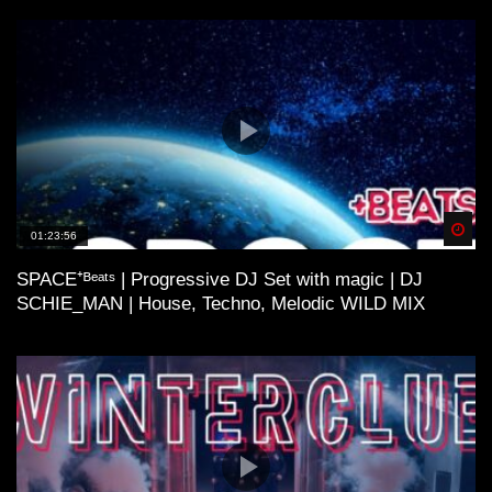
Spä
01:23:56
SPACE⁺ᴮᵉᵃᵗˢ | Progressive DJ Set with magic | DJ
SCHIE_MAN | House, Techno, Melodic WILD MIX