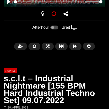
PLAY
Afterhour
Breit
VISUALS
s.c.l.t – Industrial
Nightmare [155 BPM
Hard Industrial Techno
Später
01:20:20
01:02:33
Set] 09.07.2022
Techno Mix December 2023
TECHNO HOUSE ME
20. APRIL 2023