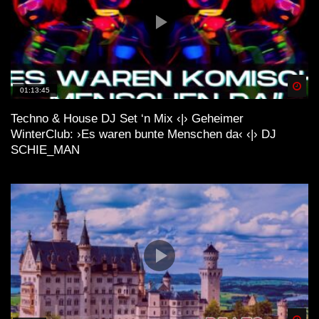
Spä
01:13:45
Techno & House DJ Set ‘n Mix ‹|› Geheimer
WinterClub: ›Es waren bunte Menschen da‹ ‹|› DJ
SCHIE_MAN