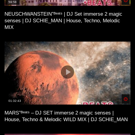
Spä
59:58
NEUSCHWANSTEIN⁺ᴮᵉᵃᵗˢ | DJ Set immerse 2 magic
senses | DJ SCHIE_MAN | House, Techno, Melodic
MIX
Spä
01:32:43
MARS⁺ᴮᵉᵃᵗˢ – DJ SET immerse 2 magic senses |
House, Techno & Melodic WILD MIX | DJ SCHIE_MAN