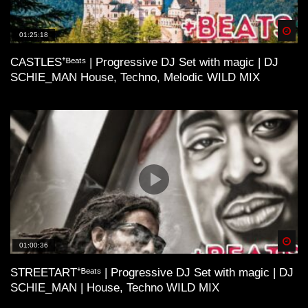
Spä
01:25:18
CASTLES⁺ᴮᵉᵃᵗˢ | Progressive DJ Set with magic | DJ
SCHIE_MAN House, Techno, Melodic WILD MIX
Spä
01:00:36
STREETART⁺ᴮᵉᵃᵗˢ | Progressive DJ Set with magic | DJ
SCHIE_MAN | House, Techno WILD MIX