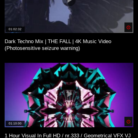
Spä
01:02:32
Dark Techno Mix | THE FALL | 4K Music Video
(Photosensitive seizure warning)
Spä
01:10:00
1 Hour Visual In Full HD / nr.333 / Geometrical VFX VJ