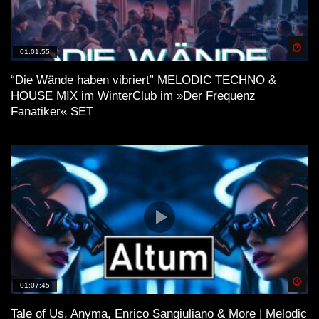
Spä
01:01:55
“Die Wände haben vibriert” MELODIC TECHNO &
HOUSE MIX im WinterClub im »Der Frequenz
Fanatiker« SET
Spä
01:07:45
Tale of Us, Anyma, Enrico Sangiuliano & More | Melodic