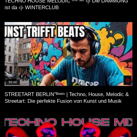
TECHNO HOUSE MELODIC ᵐⁱˣ ˢᵉᵗ ‹|› Die DÄMMUNG
ist da ‹|› WINTERCLUB
Spä
56:44
STREETART BERLIN⁺ᴮᵉᵃᵗˢ | Techno, House, Melodic &
Streetart: Die perfekte Fusion von Kunst und Musik