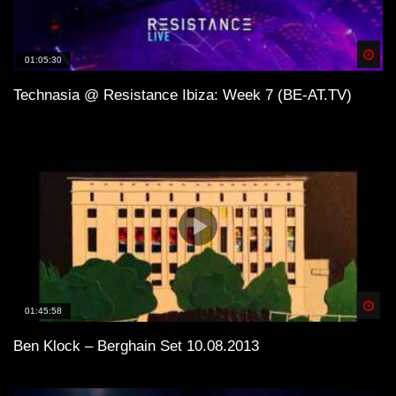
Spä
01:05:30
Technasia @ Resistance Ibiza: Week 7 (BE-AT.TV)
Spä
01:45:58
Ben Klock – Berghain Set 10.08.2013