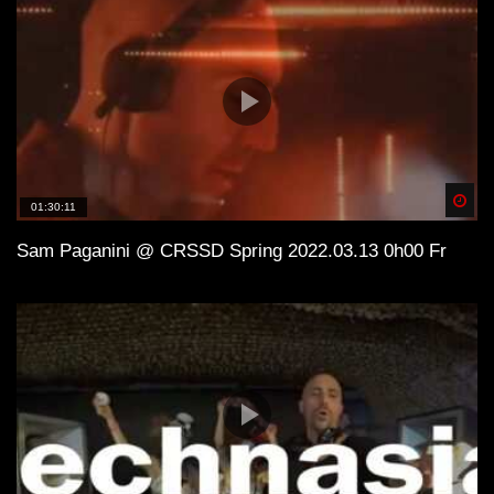
Spä
01:30:11
Sam Paganini @ CRSSD Spring 2022.03.13 0h00 Fr