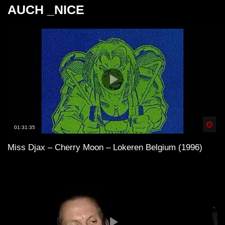
AUCH _NICE
Spä
01:31:35
Miss Djax – Cherry Moon – Lokeren Belgium (1996)