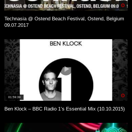
Spä
Technasia @ Ostend Beach Festival, Ostend, Belgium
09.07.2017
Spä
01:59:39
Ben Klock – BBC Radio 1’s Essential Mix (10.10.2015)