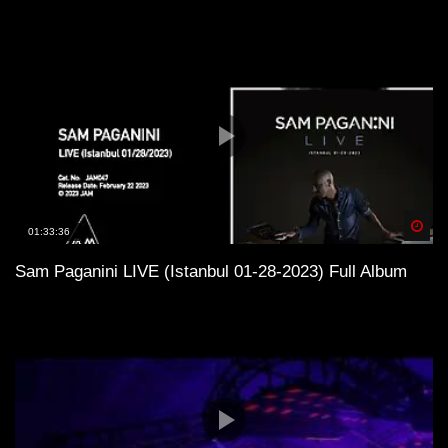
Spä
01:33:36
Sam Paganini LIVE (Istanbul 01-28-2023) Full Album