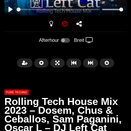
PLAY
Afterhour
Breit
PURE TECHNO
Rolling Tech House Mix
2023 – Dosem, Chus &
Ceballos, Sam Paganini,
Später
01:31:35
01:53:01
Oscar L – DJ Left Cat