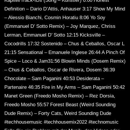
Kapitel/Track-IDs (Song – Künstler) 0:00 Honest
Definition – Dario D’Attis, Anhauser 3:17 Show My Mind
– Alessio Bianchi, Cosmin Horatiu 8:06 Yo Soy
(Emmanuel D’ Sotto Remix) – Joy Marquez, Chriss
Lerman, Emmanuel D’ Sotto 12:15 Kicksville –
Cocodrills 17:32 Sostenido – Chus & Ceballos, Oscar L
21:15 Sensational – Emanuele Inglese 26:44 A Pinch Of
Spice – Loco & Jam31:56 Blowin Minds (Dosem Remix)
– Chus & Ceballos, Oscar de Rivera, Dosem 36:39
Chocolate – Sam Paganini 40:53 Desiderata –
Partenaire 46:35 Fire in My Arms – Sam Paganini 50:42
Manet Green (Freedo Mosho Remix) – Rez Dorsia,
Freedo Mosho 55:57 Forest Beast (Weird Sounding
Dude Remix) – Forty Cats, Weird Sounding Dude
#techhousemusic #techhousemix2022 #technomusic