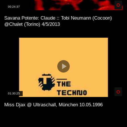
Spä
00:24:37
Savana Potente: Claude :: Tobi Neumann (Cocoon)
@Chalet (Torino) 4/5/2013
Spä
01:30:25
Miss Djax @ Ultraschall, München 10.05.1996