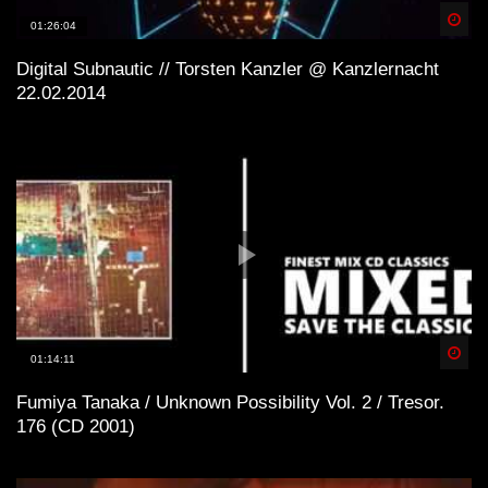
Spä
01:26:04
Digital Subnautic // Torsten Kanzler @ Kanzlernacht
22.02.2014
Spä
01:14:11
Fumiya Tanaka / Unknown Possibility Vol. 2 / Tresor.
176 (CD 2001)