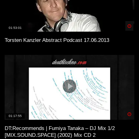
Spä
01:53:01
Torsten Kanzler Abstract Podcast 17.06.2013
Spä
01:17:55
DT:Recommends | Fumiya Tanaka – DJ Mix 1/2
[MIX.SOUND.SPACE] (2002) Mix CD 2